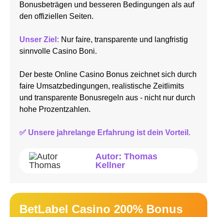
Bonusbeträgen und besseren Bedingungen als auf
den offiziellen Seiten.
Unser Ziel:
Nur faire, transparente und langfristig
sinnvolle Casino Boni.
Der beste Online Casino Bonus zeichnet sich durch
faire Umsatzbedingungen, realistische Zeitlimits
und transparente Bonusregeln aus - nicht nur durch
hohe Prozentzahlen.
✅ Unsere jahrelange Erfahrung ist dein Vorteil.
Autor: Thomas
Kellner
BetLabel Casino 200% Bonus