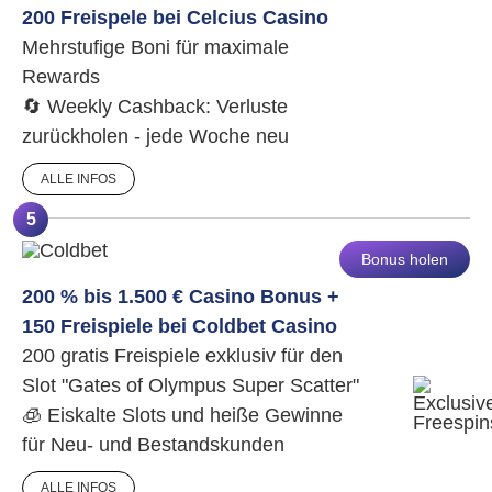
200 Freispele bei Celcius Casino
Mehrstufige Boni für maximale
Rewards
🔄 Weekly Cashback: Verluste
zurückholen - jede Woche neu
ALLE INFOS
5
Bonus holen
200 % bis 1.500 € Casino Bonus +
150 Freispiele bei Coldbet Casino
200 gratis Freispiele exklusiv für den
Slot "Gates of Olympus Super Scatter"
🧊 Eiskalte Slots und heiße Gewinne
für Neu- und Bestandskunden
ALLE INFOS