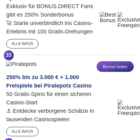
Exklusiv für BONUS.DIRECT Fans
gibt es 250% Sonderbonus
🚀 Starte unverbindlich ins Casino-
Erlebnis mit 100 Gratis-Drehungen
ALLE INFOS
33
Bonus holen
250% bis zu 3.000 € + 1.000
Freispiele bei Piratepots Casino
50 Gratis-Spins für einen sicheren
Casino-Start
⚓ Entdecke verborgene Schätze in
tausenden Casinospielen
ALLE INFOS