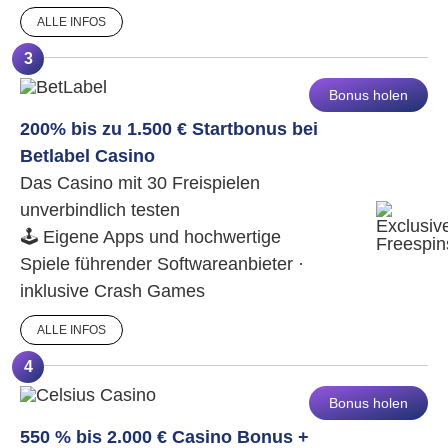
ALLE INFOS
3
Bonus holen
200% bis zu 1.500 € Startbonus bei
Betlabel Casino
Das Casino mit 30 Freispielen
unverbindlich testen
🕹️ Eigene Apps und hochwertige
Spiele führender Softwareanbieter ·
inklusive Crash Games
ALLE INFOS
4
Bonus holen
550 % bis 2.000 € Casino Bonus +