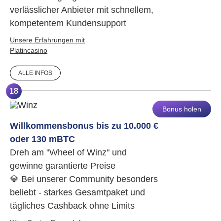
verlässlicher Anbieter mit schnellem,
kompetentem Kundensupport
Unsere Erfahrungen mit
Platincasino
ALLE INFOS
18
Bonus holen
Willkommensbonus bis zu 10.000 €
oder 130 mBTC
Dreh am "Wheel of Winz" und
gewinne garantierte Preise
💎 Bei unserer Community besonders
beliebt - starkes Gesamtpaket und
tägliches Cashback ohne Limits