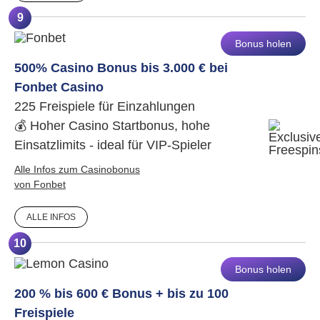
9
Bonus holen
500% Casino Bonus bis 3.000 € bei
Fonbet Casino
225 Freispiele für Einzahlungen
💰 Hoher Casino Startbonus, hohe
Einsatzlimits - ideal für VIP-Spieler
Alle Infos zum Casinobonus
von Fonbet
ALLE INFOS
10
Bonus holen
200 % bis 600 € Bonus + bis zu 100
Freispiele