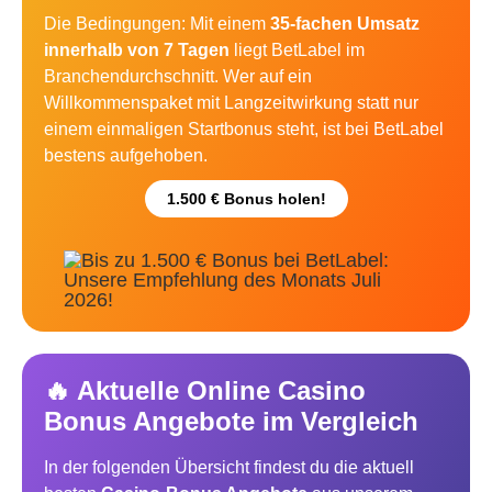
Die Bedingungen: Mit einem
35-fachen Umsatz
innerhalb von 7 Tagen
liegt BetLabel im
Branchendurchschnitt. Wer auf ein
Willkommenspaket mit Langzeitwirkung statt nur
einem einmaligen Startbonus steht, ist bei BetLabel
bestens aufgehoben.
1.500 € Bonus holen!
🔥 Aktuelle Online Casino
Bonus Angebote im Vergleich
In der folgenden Übersicht findest du die aktuell