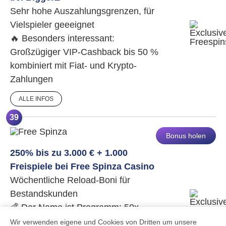
Sehr hohe Auszahlungsgrenzen, für
Vielspieler geeeignet
🔥 Besonders interessant:
Großzügiger VIP-Cashback bis 50 %
kombiniert mit Fiat- und Krypto-
Zahlungen
ALLE INFOS
39
Bonus holen
250% bis zu 3.000 € + 1.000
Freispiele bei Free Spinza Casino
Wöchentliche Reload-Boni für
Bestandskunden
💰 Der Name ist Programm: 50x
Anmelde-Spins geschenkt exklusiv
Wir verwenden eigene und Cookies von Dritten um unsere