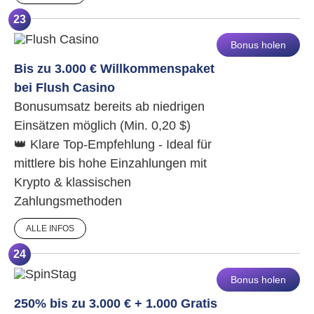
23
Bonus holen
Bis zu 3.000 € Willkommenspaket
bei Flush Casino
Bonusumsatz bereits ab niedrigen
Einsätzen möglich (Min. 0,20 $)
👑 Klare Top-Empfehlung - Ideal für
mittlere bis hohe Einzahlungen mit
Krypto & klassischen
Zahlungsmethoden
ALLE INFOS
24
Bonus holen
250% bis zu 3.000 € + 1.000 Gratis