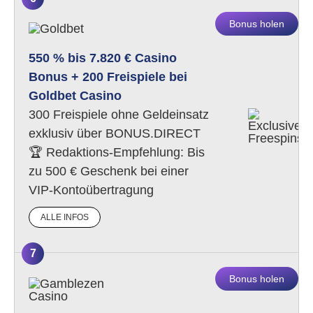
Bonus holen
550 % bis 7.820 € Casino
Bonus + 200 Freispiele bei
Goldbet Casino
300 Freispiele ohne Geldeinsatz
exklusiv über BONUS.DIRECT
🏆 Redaktions-Empfehlung: Bis
zu 500 € Geschenk bei einer
VIP-Kontoübertragung
ALLE INFOS
7
Bonus holen