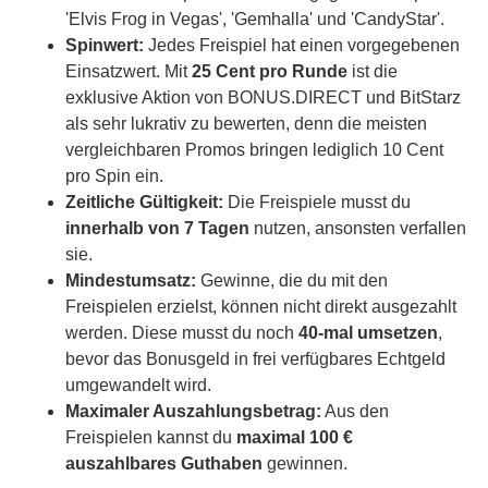
'Elvis Frog in Vegas', 'Gemhalla' und 'CandyStar'.
Spinwert:
Jedes Freispiel hat einen vorgegebenen
Einsatzwert. Mit
25 Cent pro Runde
ist die
exklusive Aktion von BONUS.DIRECT und BitStarz
als sehr lukrativ zu bewerten, denn die meisten
vergleichbaren Promos bringen lediglich 10 Cent
pro Spin ein.
Zeitliche Gültigkeit:
Die Freispiele musst du
innerhalb von 7 Tagen
nutzen, ansonsten verfallen
sie.
Mindestumsatz:
Gewinne, die du mit den
Freispielen erzielst, können nicht direkt ausgezahlt
werden. Diese musst du noch
40-mal umsetzen
,
bevor das Bonusgeld in frei verfügbares Echtgeld
umgewandelt wird.
Maximaler Auszahlungsbetrag:
Aus den
Freispielen kannst du
maximal 100 €
auszahlbares Guthaben
gewinnen.