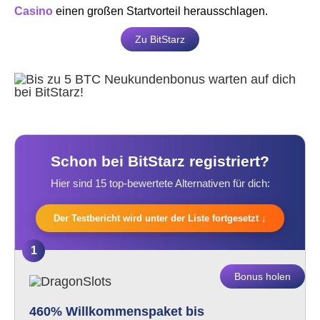
Casino
einen großen Startvorteil herausschlagen.
Zu BitStarz
Schon bei BitStarz registriert?
Hier sind 15 top-bewertete Alternativen für dich:
Der Testbericht wird unter der Liste fortgesetzt ↓
1
Bonus holen
460% Willkommenspaket bis