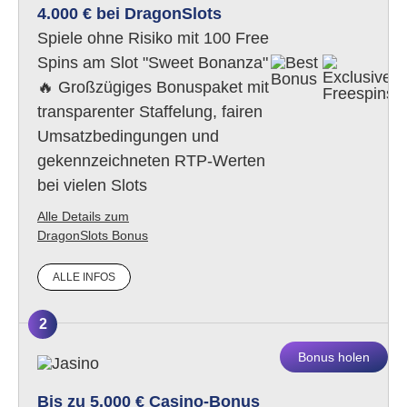
4.000 € bei DragonSlots
Spiele ohne Risiko mit 100 Free
Spins am Slot "Sweet Bonanza"
🔥 Großzügiges Bonuspaket mit
transparenter Staffelung, fairen
Umsatzbedingungen und
gekennzeichneten RTP-Werten
bei vielen Slots
Alle Details zum
DragonSlots Bonus
ALLE INFOS
2
Bonus holen
Bis zu 5.000 € Casino-Bonus