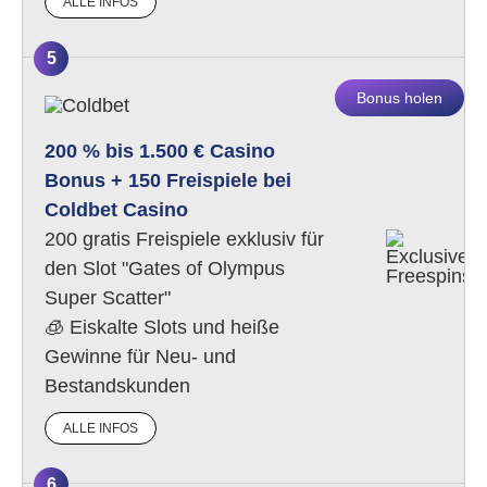
ALLE INFOS
5
Bonus holen
200 % bis 1.500 € Casino
Bonus + 150 Freispiele bei
Coldbet Casino
200 gratis Freispiele exklusiv für
den Slot "Gates of Olympus
Super Scatter"
🧊 Eiskalte Slots und heiße
Gewinne für Neu- und
Bestandskunden
ALLE INFOS
6