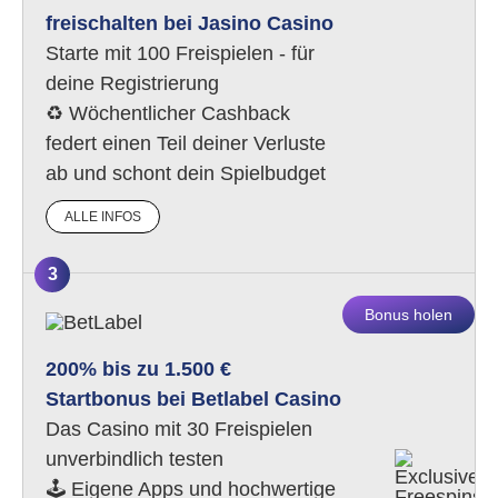
freischalten bei Jasino Casino
Starte mit 100 Freispielen - für
deine Registrierung
♻️ Wöchentlicher Cashback
federt einen Teil deiner Verluste
ab und schont dein Spielbudget
ALLE INFOS
3
Bonus holen
200% bis zu 1.500 €
Startbonus bei Betlabel Casino
Das Casino mit 30 Freispielen
unverbindlich testen
🕹️ Eigene Apps und hochwertige