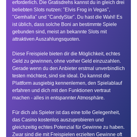
erforderlich. Die Gratisdrehs kannst du in gleich drei
beliebten Slots nutzen: "Elvis Frog in Vegas",
"Gemhalla" und "CandyStar". Du hast die Wahl! Es
ist üblich, dass solche Boni an bestimmte Spiele
gebunden sind, meist an bekannte Slots mit
attraktiven Auszahlungsquoten.
Diese Freispiele bieten dir die Möglichkeit, echtes
Geld zu gewinnen, ohne vorher Geld einzuzahlen.
Gerade wenn du den Anbieter erstmal unverbindlich
testen möchtest, sind sie ideal. Du kannst die
Plattform ausgiebig kennenlernen, den Spielablauf
erfahren und dich mit den Funktionen vertraut
machen - alles in entspannter Atmosphäre.
Für dich als Spieler ist das eine tolle Gelegenheit,
das Casino kostenlos auszuprobieren und
gleichzeitig echtes Potenzial für Gewinne zu haben.
Zwar sind die mit Freispielen erzielten Gewinne oft