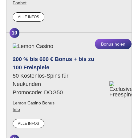
Fonbet
ALLE INFOS
10
Bonus holen
200 % bis 600 € Bonus + bis zu
100 Freispiele
50 Kostenlos-Spins für
Neukunden
Promocode: DOG50
Lemon Casino Bonus
Info
ALLE INFOS