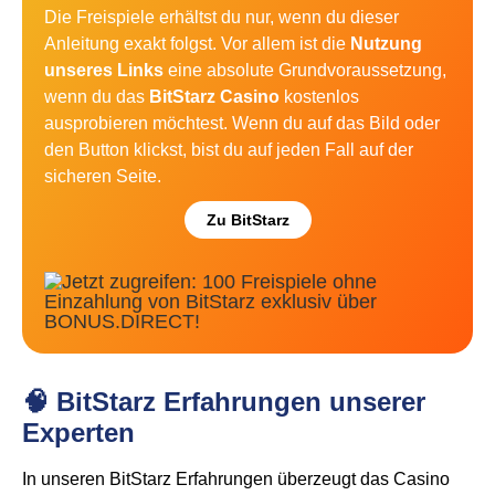
Die Freispiele erhältst du nur, wenn du dieser
Anleitung exakt folgst. Vor allem ist die
Nutzung
unseres Links
eine absolute Grundvoraussetzung,
wenn du das
BitStarz Casino
kostenlos
ausprobieren möchtest. Wenn du auf das Bild oder
den Button klickst, bist du auf jeden Fall auf der
sicheren Seite.
Zu BitStarz
🧠 BitStarz Erfahrungen unserer
Experten
In unseren BitStarz Erfahrungen überzeugt das Casino