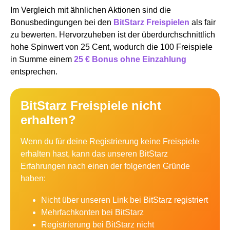
Im Vergleich mit ähnlichen Aktionen sind die
Bonusbedingungen bei den
BitStarz Freispielen
als fair
zu bewerten. Hervorzuheben ist der überdurchschnittlich
hohe Spinwert von 25 Cent, wodurch die 100 Freispiele
in Summe einem
25 € Bonus ohne Einzahlung
entsprechen.
BitStarz Freispiele nicht
erhalten?
Wenn du für deine Registrierung keine Freispiele
erhalten hast, kann das unseren BitStarz
Erfahrungen nach einen der folgenden Gründe
haben:
Nicht über unseren Link bei BitStarz registriert
Mehrfachkonten bei BitStarz
Registrierung bei BitStarz nicht