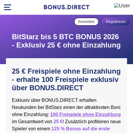
Anmelden
Registrieren
BitStarz bis 5 BTC BONUS 2026
- Exklusiv 25 € ohne Einzahlung
25 € Freispiele ohne Einzahlung
- erhalte 100 Freispiele exklusiv
über BONUS.DIRECT
Exklusiv über BONUS.DIRECT erhalten
Neukunden bei BitStarz einen der attraktivsten Boni
ohne Einzahlung:
100 Freispiele ohne Einzahlung
im Gesamtwert von
25 €
! Zusätzlich profitieren neue
Spieler von einem
125 % Bonus auf die erste