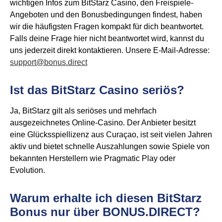
wichtigen Infos zum BitStarz Casino, den Freispiele-
Angeboten und den Bonusbedingungen findest, haben
wir die häufigsten Fragen kompakt für dich beantwortet.
Falls deine Frage hier nicht beantwortet wird, kannst du
uns jederzeit direkt kontaktieren. Unsere E-Mail-Adresse:
support@bonus.direct
Ist das BitStarz Casino seriös?
Ja, BitStarz gilt als seriöses und mehrfach
ausgezeichnetes Online-Casino. Der Anbieter besitzt
eine Glücksspiellizenz aus Curaçao, ist seit vielen Jahren
aktiv und bietet schnelle Auszahlungen sowie Spiele von
bekannten Herstellern wie Pragmatic Play oder
Evolution.
Warum erhalte ich diesen BitStarz
Bonus nur über BONUS.DIRECT?