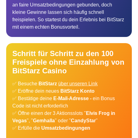
an faire Umsatzbedingungen gebunden, doch
kleine Gewinne lassen sich häufig schnell
freispielen. So startest du dein Erlebnis bei BitStarz
mit einem echten Bonusvorteil.
Schritt für Schritt zu den 100
Freispiele ohne Einzahlung von
BitStarz Casino
✅ Besuche
BitStarz
über unseren Link
✅ Eröffne dein neues
BitStarz Konto
✅ Bestätige deine
E-Mail-Adresse -
ein Bonus
Code ist nicht erforderlich
✅ Öffne einen der 3 Aktionsslots "
Elvis Frog in
Vegas
", "
Gemhalla
" oder "
CandyStar
"
✅ Erfülle die
Umsatzbedingungen