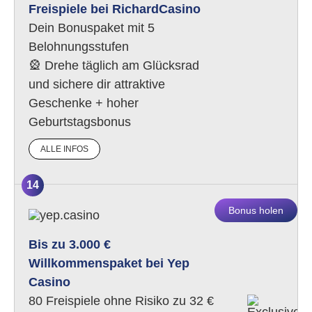
Freispiele bei RichardCasino
Dein Bonuspaket mit 5
Belohnungsstufen
🎡 Drehe täglich am Glücksrad
und sichere dir attraktive
Geschenke + hoher
Geburtstagsbonus
ALLE INFOS
14
Bonus holen
Bis zu 3.000 €
Willkommenspaket bei Yep
Casino
80 Freispiele ohne Risiko zu 32 €