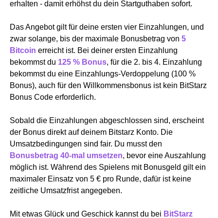
erhalten - damit erhöhst du dein Startguthaben sofort.
Das Angebot gilt für deine ersten vier Einzahlungen, und
zwar solange, bis der maximale Bonusbetrag von
5
Bitcoin
erreicht ist. Bei deiner ersten Einzahlung
bekommst du
125 % Bonus
, für die 2. bis 4. Einzahlung
bekommst du eine Einzahlungs-Verdoppelung (100 %
Bonus), auch für den Willkommensbonus ist kein BitStarz
Bonus Code erforderlich.
Sobald die Einzahlungen abgeschlossen sind, erscheint
der Bonus direkt auf deinem Bitstarz Konto. Die
Umsatzbedingungen sind fair. Du musst den
Bonusbetrag 40-mal umsetzen
, bevor eine Auszahlung
möglich ist. Während des Spielens mit Bonusgeld gilt ein
maximaler Einsatz von 5 € pro Runde, dafür ist keine
zeitliche Umsatzfrist angegeben.
Mit etwas Glück und Geschick kannst du bei
BitStarz