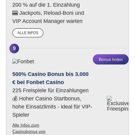
200 % auf die 1. Einzahlung
🎰 Jackpots, Reload-Boni und
VIP Account Manager warten
ALLE INFOS
9
Bonus holen
500% Casino Bonus bis 3.000
€ bei Fonbet Casino
225 Freispiele für Einzahlungen
💰 Hoher Casino Startbonus,
hohe Einsatzlimits - ideal für VIP-
Spieler
Alle Infos zum
Casinobonus von