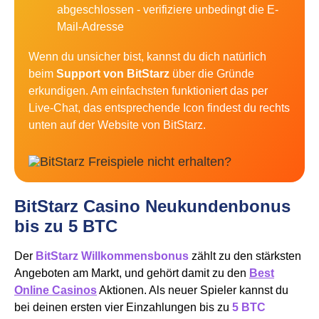
abgeschlossen - verifiziere unbedingt die E-
Mail-Adresse
Wenn du unsicher bist, kannst du dich natürlich
beim
Support von BitStarz
über die Gründe
erkundigen. Am einfachsten funktioniert das per
Live-Chat, das entsprechende Icon findest du rechts
unten auf der Website von BitStarz.
BitStarz Casino Neukundenbonus
bis zu 5 BTC
Der
BitStarz Willkommensbonus
zählt zu den stärksten
Angeboten am Markt, und gehört damit zu den
Best
Online Casinos
Aktionen. Als neuer Spieler kannst du
bei deinen ersten vier Einzahlungen bis zu
5 BTC