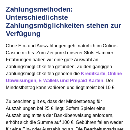
Zahlungsmethoden:
Unterschiedlichste
Zahlungsmöglichkeiten stehen zur
Verfügung
Ohne Ein- und Auszahlungen geht natürlich im Online-
Casino nichts. Zum Zeitpunkt unserer Slots Hammer
Erfahrungen haben wir eine gute Auswahl an
Zahlungsmöglichkeiten gefunden. Zu den gängigen
Zahlungsmöglichkeiten gehören die
Kreditkarte, Online-
Übweisungen, E-Wallets und Prepaid-Karten
. Der
Mindestbetrag kann variieren und liegt meist bei 10 €.
Zu beachten gilt es, dass der Mindestbetrag für
Auszahlungen bei 25 € liegt. Sofern Spieler eine
Auszahlung mittels der Banküberweisung anfordern,
erhöht sich die Summe auf 100 €. Gebühren fallen weder
für eine Ein- oder Auszahlung an. Die Bearbeitungsdauer