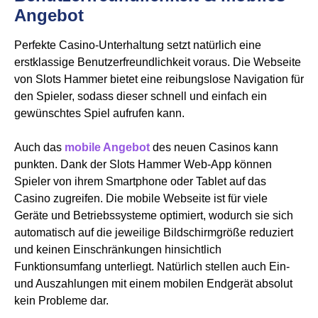
Angebot
Perfekte Casino-Unterhaltung setzt natürlich eine
erstklassige Benutzerfreundlichkeit voraus. Die Webseite
von Slots Hammer bietet eine reibungslose Navigation für
den Spieler, sodass dieser schnell und einfach ein
gewünschtes Spiel aufrufen kann.
Auch das
mobile Angebot
des neuen Casinos kann
punkten. Dank der Slots Hammer Web-App können
Spieler von ihrem Smartphone oder Tablet auf das
Casino zugreifen. Die mobile Webseite ist für viele
Geräte und Betriebssysteme optimiert, wodurch sie sich
automatisch auf die jeweilige Bildschirmgröße reduziert
und keinen Einschränkungen hinsichtlich
Funktionsumfang unterliegt. Natürlich stellen auch Ein-
und Auszahlungen mit einem mobilen Endgerät absolut
kein Probleme dar.