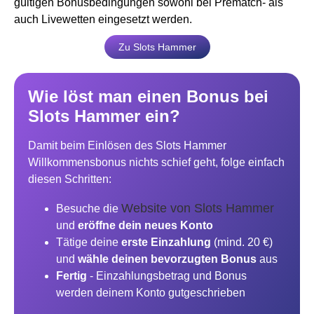
gültigen Bonusbedingungen sowohl bei Prematch- als
auch Livewetten eingesetzt werden.
Zu Slots Hammer
Wie löst man einen Bonus bei
Slots Hammer ein?
Damit beim Einlösen des Slots Hammer
Willkommensbonus nichts schief geht, folge einfach
diesen Schritten:
Website von Slots Hammer
Besuche die
und
eröffne dein neues Konto
Tätige deine
erste Einzahlung
(mind. 20 €)
und
wähle deinen bevorzugten Bonus
aus
Fertig
- Einzahlungsbetrag und Bonus
werden deinem Konto gutgeschrieben