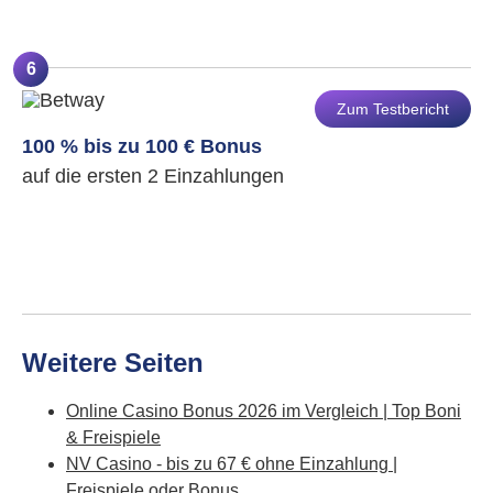
6
Zum Testbericht
100 % bis zu 100 € Bonus
auf die ersten 2 Einzahlungen
Weitere Seiten
Online Casino Bonus 2026 im Vergleich | Top Boni
& Freispiele
NV Casino - bis zu 67 € ohne Einzahlung |
Freispiele oder Bonus