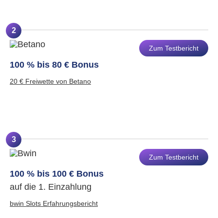
2
Zum Testbericht
100 % bis 80 € Bonus
20 € Freiwette von Betano
3
Zum Testbericht
100 % bis 100 € Bonus
auf die 1. Einzahlung
bwin Slots Erfahrungsbericht