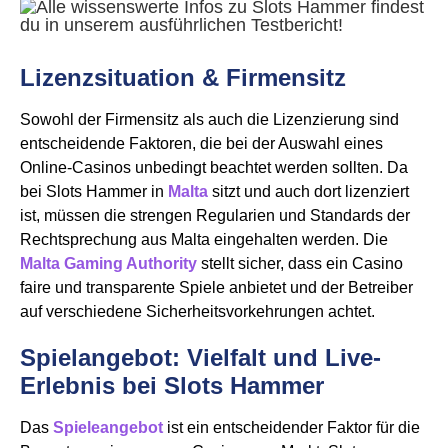
Lizenzsituation & Firmensitz
Sowohl der Firmensitz als auch die Lizenzierung sind
entscheidende Faktoren, die bei der Auswahl eines
Online-Casinos unbedingt beachtet werden sollten. Da
bei Slots Hammer in
Malta
sitzt und auch dort lizenziert
ist, müssen die strengen Regularien und Standards der
Rechtsprechung aus Malta eingehalten werden. Die
Malta Gaming Authority
stellt sicher, dass ein Casino
faire und transparente Spiele anbietet und der Betreiber
auf verschiedene Sicherheitsvorkehrungen achtet.
Spielangebot: Vielfalt und Live-
Erlebnis bei Slots Hammer
Das
Spieleangebot
ist ein entscheidender Faktor für die