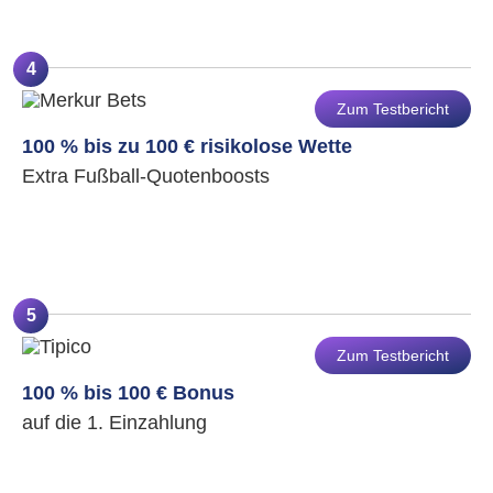
4
Zum Testbericht
100 % bis zu 100 € risikolose Wette
Extra Fußball-Quotenboosts
5
Zum Testbericht
100 % bis 100 € Bonus
auf die 1. Einzahlung