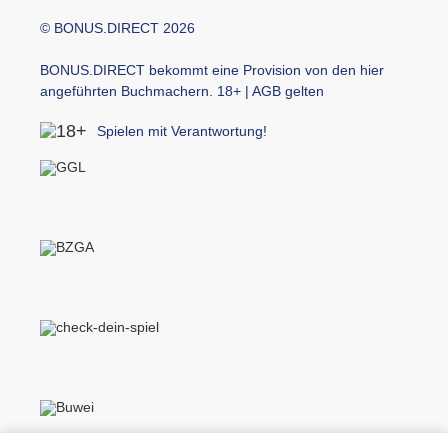
© BONUS.DIRECT 2026
BONUS.DIRECT bekommt eine Provision von den hier
angeführten Buchmachern. 18+ | AGB gelten
Spielen mit Verantwortung!