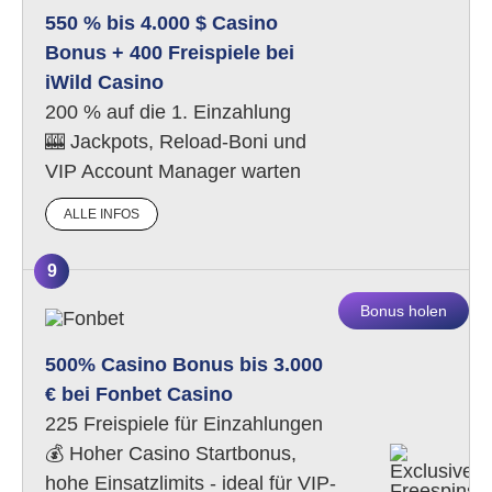
550 % bis 4.000 $ Casino
Bonus + 400 Freispiele bei
iWild Casino
200 % auf die 1. Einzahlung
🎰 Jackpots, Reload-Boni und
VIP Account Manager warten
ALLE INFOS
9
Bonus holen
500% Casino Bonus bis 3.000
€ bei Fonbet Casino
225 Freispiele für Einzahlungen
💰 Hoher Casino Startbonus,
hohe Einsatzlimits - ideal für VIP-