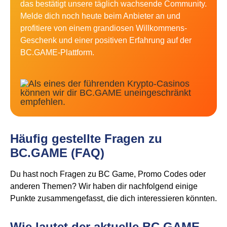
das bestätigt unsere täglich wachsende Community.
Melde dich noch heute beim Anbieter an und
profitiere von einem grandiosen Willkommens-
Geschenk und einer positiven Erfahrung auf der
BC.GAME-Plattform.
Häufig gestellte Fragen zu
BC.GAME (FAQ)
Du hast noch Fragen zu BC Game, Promo Codes oder
anderen Themen? Wir haben dir nachfolgend einige
Punkte zusammengefasst, die dich interessieren könnten.
Wie lautet der aktuelle BC GAME