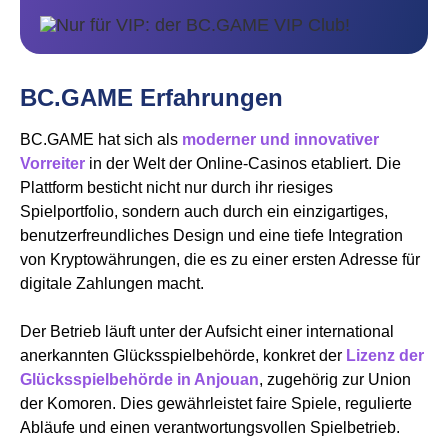
BC.GAME Erfahrungen
BC.GAME hat sich als
moderner und innovativer
Vorreiter
in der Welt der Online-Casinos etabliert. Die
Plattform besticht nicht nur durch ihr riesiges
Spielportfolio, sondern auch durch ein einzigartiges,
benutzerfreundliches Design und eine tiefe Integration
von Kryptowährungen, die es zu einer ersten Adresse für
digitale Zahlungen macht.
Der Betrieb läuft unter der Aufsicht einer international
anerkannten Glücksspielbehörde, konkret der
Lizenz der
Glücksspielbehörde in Anjouan
, zugehörig zur Union
der Komoren. Dies gewährleistet faire Spiele, regulierte
Abläufe und einen verantwortungsvollen Spielbetrieb.