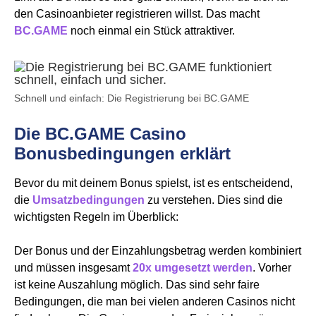
den Casinoanbieter registrieren willst. Das macht
BC.GAME
noch einmal ein Stück attraktiver.
Schnell und einfach: Die Registrierung bei BC.GAME
Die BC.GAME Casino
Bonusbedingungen erklärt
Bevor du mit deinem Bonus spielst, ist es entscheidend,
die
Umsatzbedingungen
zu verstehen. Dies sind die
wichtigsten Regeln im Überblick:
Der Bonus und der Einzahlungsbetrag werden kombiniert
und müssen insgesamt
20x umgesetzt werden
. Vorher
ist keine Auszahlung möglich. Das sind sehr faire
Bedingungen, die man bei vielen anderen Casinos nicht