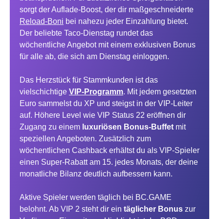
sorgt der Auflade-Boost, der dir maßgeschneiderte
Reload-Boni
bei nahezu jeder Einzahlung bietet.
Der beliebte Taco-Dienstag rundet das
wöchentliche Angebot mit einem exklusiven Bonus
für alle ab, die sich am Dienstag einloggen.
Das Herzstück für Stammkunden ist das
vielschichtige
VIP-Programm
. Mit jedem gesetzten
Euro sammelst du XP und steigst in der VIP-Leiter
auf. Höhere Level wie VIP Status 22 eröffnen dir
Zugang zu einem
luxuriösen Bonus-Buffet
mit
speziellen Angeboten. Zusätzlich zum
wöchentlichen Cashback erhältst du als VIP-Spieler
einen Super-Rabatt am 15. jedes Monats, der deine
monatliche Bilanz deutlich aufbessern kann.
Aktive Spieler werden täglich bei BC.GAME
belohnt. Ab VIP 2 steht dir ein
täglicher Bonus
zur