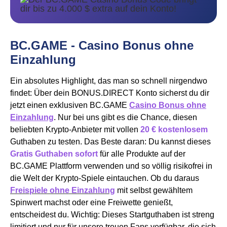
BC.GAME - Casino Bonus ohne
Einzahlung
Ein absolutes Highlight, das man so schnell nirgendwo
findet: Über dein BONUS.DIRECT Konto sicherst du dir
jetzt einen exklusiven BC.GAME
Casino Bonus ohne
Einzahlung
. Nur bei uns gibt es die Chance, diesen
beliebten Krypto-Anbieter mit vollen
20 € kostenlosem
Guthaben zu testen. Das Beste daran: Du kannst dieses
Gratis Guthaben
sofort
für alle Produkte auf der
BC.GAME Plattform verwenden und so völlig risikofrei in
die Welt der Krypto-Spiele eintauchen. Ob du daraus
Freispiele ohne Einzahlung
mit selbst gewähltem
Spinwert machst oder eine Freiwette genießt,
entscheidest du. Wichtig: Dieses Startguthaben ist streng
limitiert und nur für unsere treuen Fans verfügbar, die sich