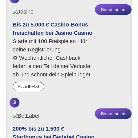
Bonus holen
Bis zu 5.000 € Casino-Bonus
freischalten bei Jasino Casino
Starte mit 100 Freispielen - für
deine Registrierung
♻️ Wöchentlicher Cashback
federt einen Teil deiner Verluste
ab und schont dein Spielbudget
ALLE INFOS
3
Bonus holen
200% bis zu 1.500 €
Startbonus bei Betlabel Casino