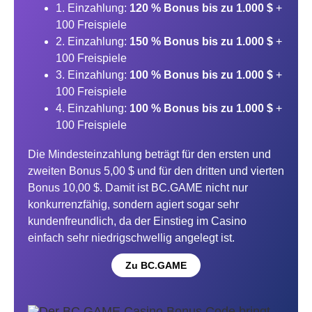
1. Einzahlung:
120 % Bonus bis zu 1.000 $
+
100 Freispiele
2. Einzahlung:
150 % Bonus bis zu 1.000 $
+
100 Freispiele
3. Einzahlung:
100 % Bonus bis zu 1.000 $
+
100 Freispiele
4. Einzahlung:
100 % Bonus bis zu 1.000 $
+
100 Freispiele
Die Mindesteinzahlung beträgt für den ersten und
zweiten Bonus 5,00 $ und für den dritten und vierten
Bonus 10,00 $. Damit ist BC.GAME nicht nur
konkurrenzfähig, sondern agiert sogar sehr
kundenfreundlich, da der Einstieg im Casino
einfach sehr niedrigschwellig angelegt ist.
Zu BC.GAME