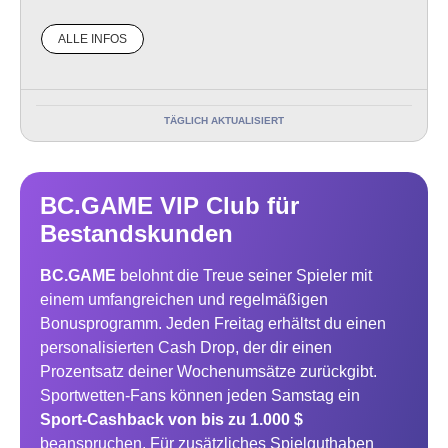
ALLE INFOS
TÄGLICH AKTUALISIERT
BC.GAME VIP Club für
Bestandskunden
BC.GAME
belohnt die Treue seiner Spieler mit
einem umfangreichen und regelmäßigen
Bonusprogramm. Jeden Freitag erhältst du einen
personalisierten Cash Drop, der dir einen
Prozentsatz deiner Wochenumsätze zurückgibt.
Sportwetten-Fans können jeden Samstag ein
Sport-Cashback von bis zu 1.000 $
beanspruchen. Für zusätzliches Spielguthaben