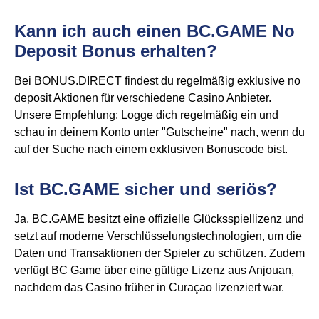
Kann ich auch einen BC.GAME No
Deposit Bonus erhalten?
Bei BONUS.DIRECT findest du regelmäßig exklusive no
deposit Aktionen für verschiedene Casino Anbieter.
Unsere Empfehlung: Logge dich regelmäßig ein und
schau in deinem Konto unter "Gutscheine" nach, wenn du
auf der Suche nach einem exklusiven Bonuscode bist.
Ist BC.GAME sicher und seriös?
Ja, BC.GAME besitzt eine offizielle Glücksspiellizenz und
setzt auf moderne Verschlüsselungstechnologien, um die
Daten und Transaktionen der Spieler zu schützen. Zudem
verfügt BC Game über eine gültige Lizenz aus Anjouan,
nachdem das Casino früher in Curaçao lizenziert war.