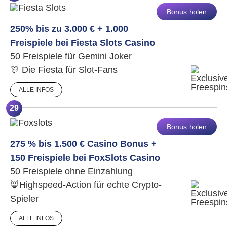
Bonus holen
250% bis zu 3.000 € + 1.000
Freispiele bei Fiesta Slots Casino
50 Freispiele für Gemini Joker
🎊 Die Fiesta für Slot-Fans
ALLE INFOS
29
Bonus holen
275 % bis 1.500 € Casino Bonus +
150 Freispiele bei FoxSlots Casino
50 Freispiele ohne Einzahlung
🦊Highspeed-Action für echte Crypto-
Spieler
ALLE INFOS