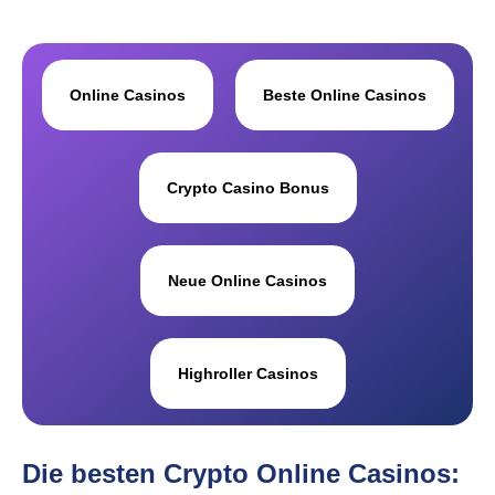
Online Casinos
Beste Online Casinos
Crypto Casino Bonus
Neue Online Casinos
Highroller Casinos
Die besten Crypto Online Casinos: