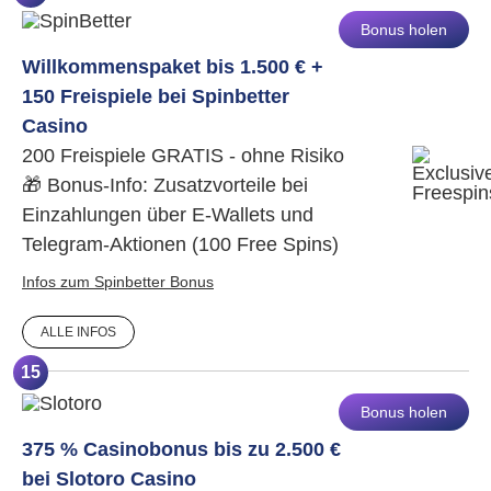
Bonus holen
Willkommenspaket bis 1.500 € +
150 Freispiele bei Spinbetter
Casino
200 Freispiele GRATIS - ohne Risiko
🎁 Bonus-Info: Zusatzvorteile bei
Einzahlungen über E-Wallets und
Telegram-Aktionen (100 Free Spins)
Infos zum Spinbetter Bonus
ALLE INFOS
15
Bonus holen
375 % Casinobonus bis zu 2.500 €
bei Slotoro Casino