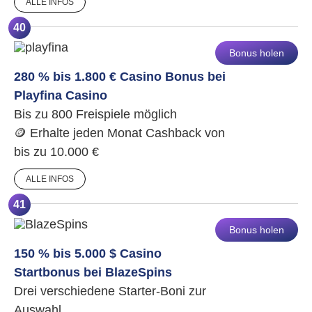
ALLE INFOS
40
Bonus holen
280 % bis 1.800 € Casino Bonus bei
Playfina Casino
Bis zu 800 Freispiele möglich
🪙 Erhalte jeden Monat Cashback von
bis zu 10.000 €
ALLE INFOS
41
Bonus holen
150 % bis 5.000 $ Casino
Startbonus bei BlazeSpins
Drei verschiedene Starter-Boni zur
Auswahl