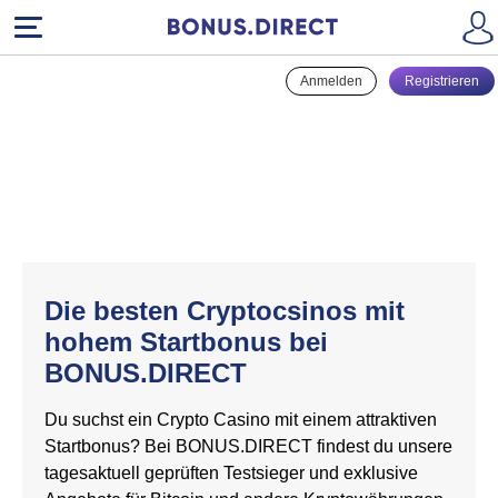
Anmelden
Registrieren
Top Crypto Casinos im
Vergleich | 2026
Spiele & Gewinne mit BTC, ETH & Co
Die besten Cryptocsinos mit
hohem Startbonus bei
BONUS.DIRECT
Du suchst ein Crypto Casino mit einem attraktiven
Startbonus? Bei BONUS.DIRECT findest du unsere
tagesaktuell geprüften Testsieger und exklusive