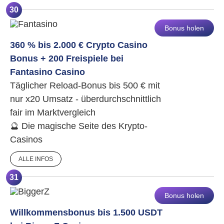
30
Bonus holen
360 % bis 2.000 € Crypto Casino
Bonus + 200 Freispiele bei
Fantasino Casino
Täglicher Reload-Bonus bis 500 € mit
nur x20 Umsatz - überdurchschnittlich
fair im Marktvergleich
🔮 Die magische Seite des Krypto-
Casinos
ALLE INFOS
31
Bonus holen
Willkommensbonus bis 1.500 USDT