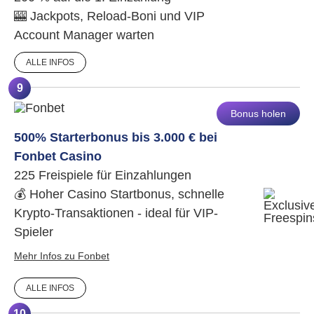
🎰 Jackpots, Reload-Boni und VIP
Account Manager warten
ALLE INFOS
9
Bonus holen
500% Starterbonus bis 3.000 € bei
Fonbet Casino
225 Freispiele für Einzahlungen
💰 Hoher Casino Startbonus, schnelle
Krypto-Transaktionen - ideal für VIP-
Spieler
Mehr Infos zu Fonbet
ALLE INFOS
10