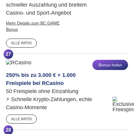
schneller Auszahlung und breitem
Casino- und Sport-Angebot
Mehr Details zum BC.GAME
Bonus
ALLE INFOS
27
Bonus holen
250% bis zu 3.000 € + 1.000
Freispiele bei RCasino
50 Freispiele ohne Einzahlung
⚡ Schnelle Krypto-Zahlungen, echte
Casino-Momente
ALLE INFOS
28