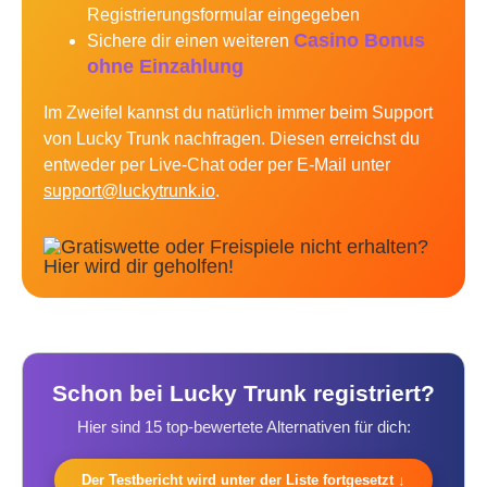
Registrierungsformular eingegeben
Casino Bonus
Sichere dir einen weiteren
ohne Einzahlung
Im Zweifel kannst du natürlich immer beim Support
von Lucky Trunk nachfragen. Diesen erreichst du
entweder per Live-Chat oder per E-Mail unter
support@luckytrunk.io
.
Schon bei Lucky Trunk registriert?
Hier sind 15 top-bewertete Alternativen für dich:
Der Testbericht wird unter der Liste fortgesetzt ↓