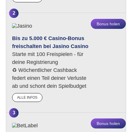
2
Bonus holen
Bis zu 5.000 € Casino-Bonus
freischalten bei Jasino Casino
Starte mit 100 Freispielen - für
deine Registrierung
♻️ Wöchentlicher Cashback
federt einen Teil deiner Verluste
ab und schont dein Spielbudget
ALLE INFOS
3
Bonus holen