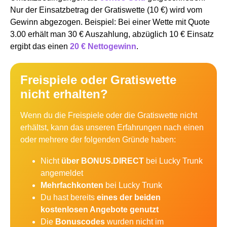
Nur der Einsatzbetrag der Gratiswette (10 €) wird vom
Gewinn abgezogen. Beispiel: Bei einer Wette mit Quote
3.00 erhält man 30 € Auszahlung, abzüglich 10 € Einsatz
ergibt das einen
20 € Nettogewinn
.
Freispiele oder Gratiswette
nicht erhalten?
Wenn du die Freispiele oder die Gratiswette nicht
erhältst, kann das unseren Erfahrungen nach einen
oder mehrere der folgenden Gründe haben:
Nicht
über BONUS.DIRECT
bei Lucky Trunk
angemeldet
Mehrfachkonten
bei Lucky Trunk
Du hast bereits
eines der beiden
kostenlosen Angebote genutzt
Die
Bonuscodes
wurden nicht im