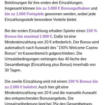
Belohnungen für ihre ersten drei Einzahlungen.
Insgesamt können
bis zu 3.000 € Bonusguthaben
und
bis zu 1.000 Freispiele
gewonnen werden, wobei jede
Einzahlungsstufe besondere Vorteile bietet.
Bei der ersten Einzahlung erhalten Spieler einen
150 %
Bonus bis maximal 1.000 €
. Dafür ist eine
Mindesteinzahlung von 20 € erforderlich. Der Bonus wird
automatisch nach Auswahl des "150% Welcome Casino
Bonus" im Kassenbereich gutgeschrieben. Die
Umsatzbedingungen verlangen das 40-fache des
Gesamtbetrags (Einzahlung plus Bonus) innerhalb von
30 Tagen.
Die zweite Einzahlung wird mit einem
100 % Bonus bis
zu 2.000 € belohnt
. Auch hier gilt eine
Mindesteinzahlung von 20 € und die manuelle Auswahl
des entsprechenden Bonusangebots. Die
Umsatzanforderung liegt bei 35x des Gesamtbetrags,