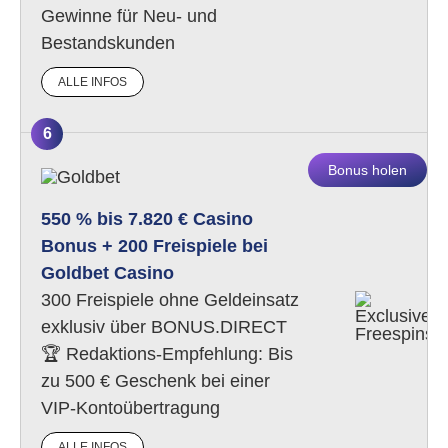
Gewinne für Neu- und
Bestandskunden
ALLE INFOS
6
Bonus holen
550 % bis 7.820 € Casino
Bonus + 200 Freispiele bei
Goldbet Casino
300 Freispiele ohne Geldeinsatz
exklusiv über BONUS.DIRECT
🏆 Redaktions-Empfehlung: Bis
zu 500 € Geschenk bei einer
VIP-Kontoübertragung
ALLE INFOS