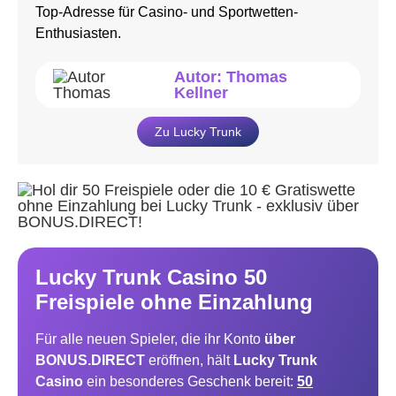
Top-Adresse für Casino- und Sportwetten-
Enthusiasten.
Autor: Thomas
Kellner
Zu Lucky Trunk
Lucky Trunk Casino 50
Freispiele ohne Einzahlung
Für alle neuen Spieler, die ihr Konto
über
BONUS.DIRECT
eröffnen, hält
Lucky Trunk
Casino
ein besonderes Geschenk bereit:
50