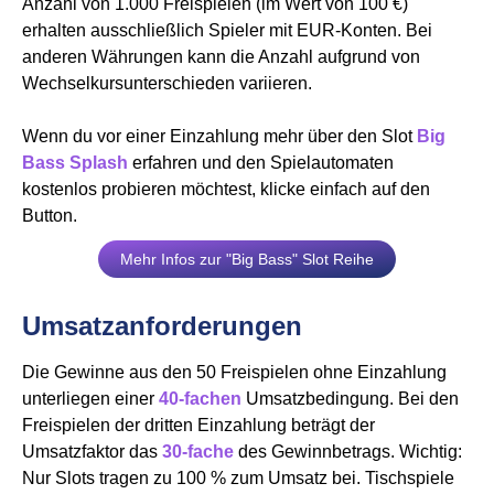
Anzahl von 1.000 Freispielen (im Wert von 100 €)
erhalten ausschließlich Spieler mit EUR-Konten. Bei
anderen Währungen kann die Anzahl aufgrund von
Wechselkursunterschieden variieren.
Wenn du vor einer Einzahlung mehr über den Slot
Big
Bass Splash
erfahren und den Spielautomaten
kostenlos probieren möchtest, klicke einfach auf den
Button.
Mehr Infos zur "Big Bass" Slot Reihe
Umsatzanforderungen
Die Gewinne aus den 50 Freispielen ohne Einzahlung
unterliegen einer
40-fachen
Umsatzbedingung. Bei den
Freispielen der dritten Einzahlung beträgt der
Umsatzfaktor das
30-fache
des Gewinnbetrags. Wichtig:
Nur Slots tragen zu 100 % zum Umsatz bei. Tischspiele