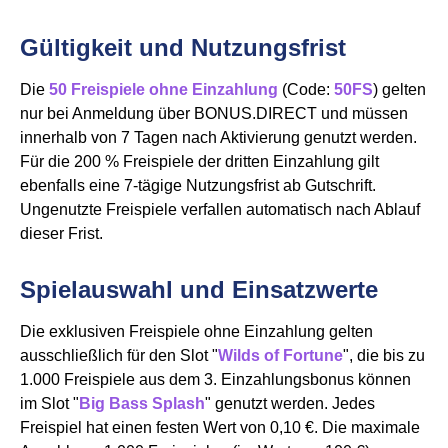
Gültigkeit und Nutzungsfrist
Die
50 Freispiele ohne Einzahlung
(Code:
50FS
) gelten
nur bei Anmeldung über BONUS.DIRECT und müssen
innerhalb von 7 Tagen nach Aktivierung genutzt werden.
Für die 200 % Freispiele der dritten Einzahlung gilt
ebenfalls eine 7-tägige Nutzungsfrist ab Gutschrift.
Ungenutzte Freispiele verfallen automatisch nach Ablauf
dieser Frist.
Spielauswahl und Einsatzwerte
Die exklusiven Freispiele ohne Einzahlung gelten
ausschließlich für den Slot "
Wilds of Fortune
", die bis zu
1.000 Freispiele aus dem 3. Einzahlungsbonus können
im Slot "
Big Bass Splash
" genutzt werden. Jedes
Freispiel hat einen festen Wert von 0,10 €. Die maximale