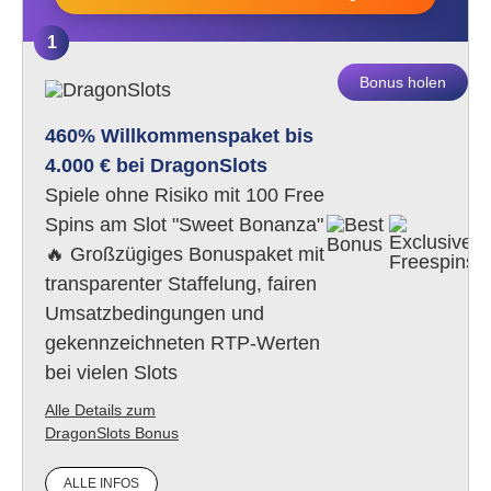
1
Bonus holen
460% Willkommenspaket bis
4.000 € bei DragonSlots
Spiele ohne Risiko mit 100 Free
Spins am Slot "Sweet Bonanza"
🔥 Großzügiges Bonuspaket mit
transparenter Staffelung, fairen
Umsatzbedingungen und
gekennzeichneten RTP-Werten
bei vielen Slots
Alle Details zum
DragonSlots Bonus
ALLE INFOS