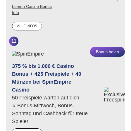
Lemon Casino Bonus
Info
ALLE INFOS
11
Bonus holen
375 % bis 1.000 € Casino
Bonus + 425 Freispiele + 40
Münzen bei SpinEmpire
Casino
50 Freispiele warten auf dich
⭐ Bonus-Mittwoch, Bonus-
Sonntag und Cashback für treue
Spieler