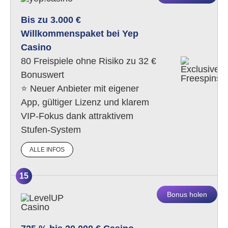
Bis zu 3.000 €
Willkommenspaket bei Yep
Casino
80 Freispiele ohne Risiko zu 32 €
Bonuswert
⭐ Neuer Anbieter mit eigener
App, gültiger Lizenz und klarem
VIP-Fokus dank attraktivem
Stufen-System
ALLE INFOS
15
Bonus holen