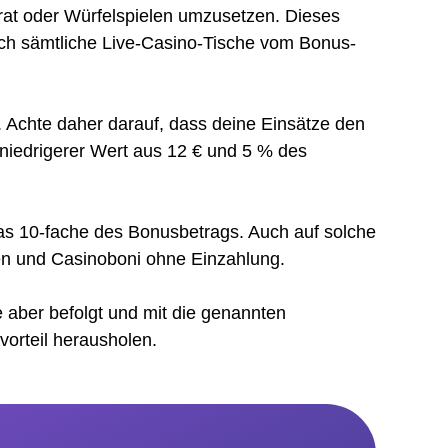
arat oder Würfelspielen umzusetzen. Dieses
uch sämtliche Live-Casino-Tische vom Bonus-
Achte daher darauf, dass deine Einsätze den
niedrigerer Wert aus 12 € und 5 % des
as 10-fache des Bonusbetrags. Auch auf solche
len und Casinoboni ohne Einzahlung.
 aber befolgt und mit die genannten
orteil herausholen.