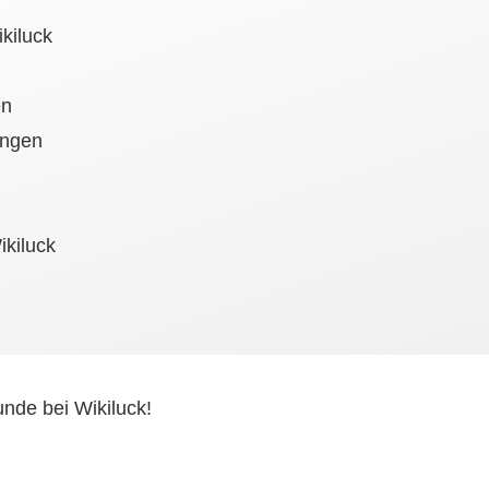
kiluck
en
ungen
ikiluck