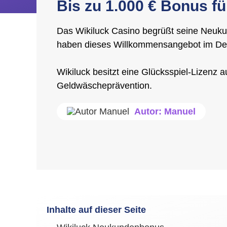
Bis zu 1.000 € Bonus fü
Das Wikiluck Casino begrüßt seine Neukun
haben dieses Willkommensangebot im Detai
Wikiluck besitzt eine Glücksspiel-Lizenz 
Geldwäscheprävention.
Autor: Manuel
Inhalte auf dieser Seite