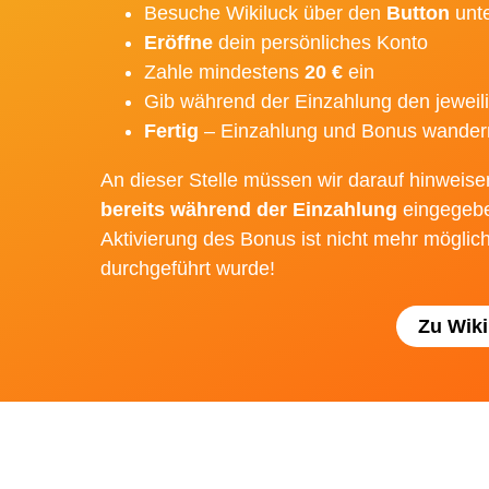
Besuche Wikiluck über den
Button
unt
Eröffne
dein persönliches Konto
Zahle mindestens
20 €
ein
Gib während der Einzahlung den jewei
Fertig
– Einzahlung und Bonus wandern
An dieser Stelle müssen wir darauf hinweis
bereits während der Einzahlung
eingegebe
Aktivierung des Bonus ist nicht mehr möglich
durchgeführt wurde!
Zu Wiki