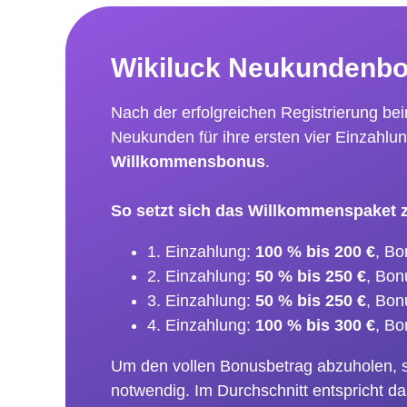
Wikiluck Neukundenb
Nach der erfolgreichen Registrierung b
Neukunden für ihre ersten vier Einzah
Willkommensbonus
.
So setzt sich das Willkommenspaket
1. Einzahlung:
100 % bis 200 €
, B
2. Einzahlung:
50 % bis 250 €
, Bo
3. Einzahlung:
50 % bis 250 €
, Bo
4. Einzahlung:
100 % bis 300 €
, B
Um den vollen Bonusbetrag abzuholen, 
notwendig. Im Durchschnitt entspricht 