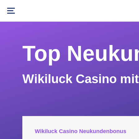
Top Neuku
Wikiluck Casino mi
Wikiluck Casino Neukundenbonus