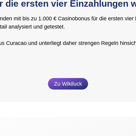
r die ersten vier Einzahlungen 
den mit bis zu 1.000 € Casinobonus für die ersten vier 
l analysiert und getestet.
aus Curacao und unterliegt daher strengen Regeln hinsich
Zu Wikiluck