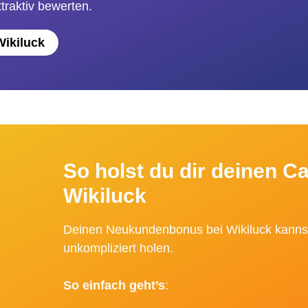
traktiv bewerten.
Wikiluck
So holst du dir deinen C
Wikiluck
Deinen Neukundenbonus bei Wikiluck kannst 
unkompliziert holen.
So einfach geht’s
: