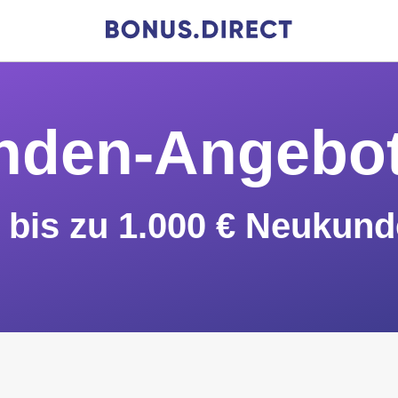
nden-Angebot
t bis zu 1.000 € Neuku