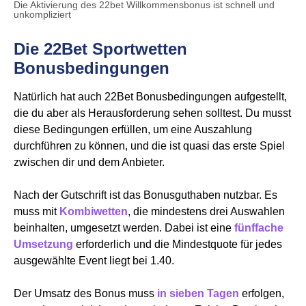
Die Aktivierung des 22bet Willkommensbonus ist schnell und
unkompliziert
Die 22Bet Sportwetten
Bonusbedingungen
Natürlich hat auch 22Bet Bonusbedingungen aufgestellt,
die du aber als Herausforderung sehen solltest. Du musst
diese Bedingungen erfüllen, um eine Auszahlung
durchführen zu können, und die ist quasi das erste Spiel
zwischen dir und dem Anbieter.
Nach der Gutschrift ist das Bonusguthaben nutzbar. Es
muss mit
Kombiwetten
, die mindestens drei Auswahlen
beinhalten, umgesetzt werden. Dabei ist eine
fünffache
Umsetzung
erforderlich und die Mindestquote für jedes
ausgewählte Event liegt bei 1.40.
Der Umsatz des Bonus muss
in sieben Tagen
erfolgen,