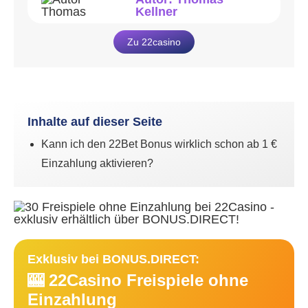
Kellner
Zu 22casino
Inhalte auf dieser Seite
Kann ich den 22Bet Bonus wirklich schon ab 1 €
Einzahlung aktivieren?
Exklusiv bei BONUS.DIRECT:
🎰 22Casino Freispiele ohne
Einzahlung