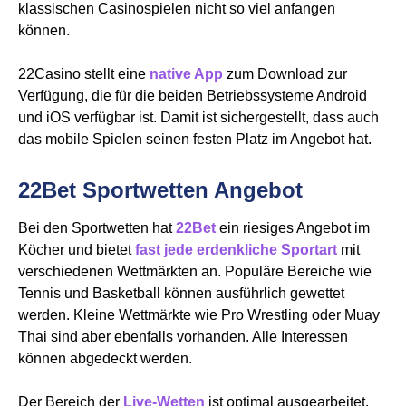
klassischen Casinospielen nicht so viel anfangen
können.
22Casino stellt eine
native App
zum Download zur
Verfügung, die für die beiden Betriebssysteme Android
und iOS verfügbar ist. Damit ist sichergestellt, dass auch
das mobile Spielen seinen festen Platz im Angebot hat.
22Bet Sportwetten Angebot
Bei den Sportwetten hat
22Bet
ein riesiges Angebot im
Köcher und bietet
fast jede erdenkliche Sportart
mit
verschiedenen Wettmärkten an. Populäre Bereiche wie
Tennis und Basketball können ausführlich gewettet
werden. Kleine Wettmärkte wie Pro Wrestling oder Muay
Thai sind aber ebenfalls vorhanden. Alle Interessen
können abgedeckt werden.
Der Bereich der
Live-Wetten
ist optimal ausgearbeitet.