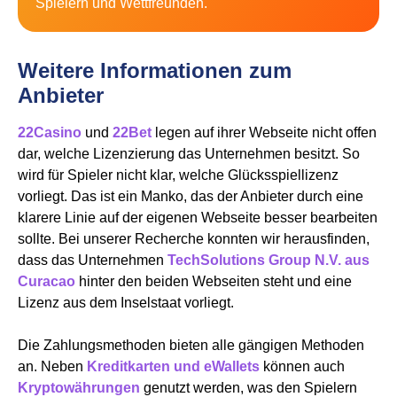
Spielern und Wettfreunden.
Weitere Informationen zum
Anbieter
22Casino
und
22Bet
legen auf ihrer Webseite nicht offen
dar, welche Lizenzierung das Unternehmen besitzt. So
wird für Spieler nicht klar, welche Glücksspiellizenz
vorliegt. Das ist ein Manko, das der Anbieter durch eine
klarere Linie auf der eigenen Webseite besser bearbeiten
sollte. Bei unserer Recherche konnten wir herausfinden,
dass das Unternehmen
TechSolutions Group N.V. aus
Curacao
hinter den beiden Webseiten steht und eine
Lizenz aus dem Inselstaat vorliegt.
Die Zahlungsmethoden bieten alle gängigen Methoden
an. Neben
Kreditkarten und eWallets
können auch
Kryptowährungen
genutzt werden, was den Spielern