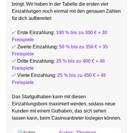
bringt. Wir haben in der Tabelle die ersten vier
Einzahlungen noch einmal mit den genauen Zahlen
für dich aufbereitet:
✅ Erste Einzahlung:
100 % bis zu 300 € + 30
Freispiele
✅ Zweite Einzahlung:
50 % bis zu 350 € + 35
Freispiele
✅ Dritte Einzahlung:
25 % bis zu 400 € + 40
Freispiele
✅ Vierte Einzahlung:
25 % bis zu 450 € + 45
Freispiele
Das Startguthaben kann mit diesen
Einzahlungsboni maximiert werden, sodass neue
Kunden mit einem Guthaben, das sich sehen
lassen kann, beim Casinoanbieter loslegen können.
Autor: Thomas