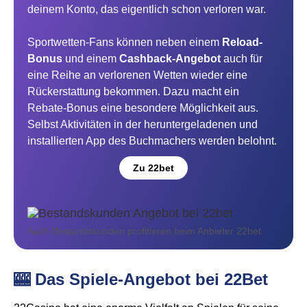
deinem Konto, das eigentlich schon verloren war.
Sportwetten-Fans können neben einem
Reload-
Bonus
und einem
Cashback-Angebot
auch für
eine Reihe an verlorenen Wetten wieder eine
Rückerstattung bekommen. Dazu macht ein
Rebate-Bonus eine besondere Möglichkeit aus.
Selbst Aktivitäten in der heruntergeladenen und
installierten App des Buchmachers werden belohnt.
Zu 22bet
Auch Bestandskunden profitieren beim Anbieter 22bet
🎰 Das Spiele-Angebot bei 22Bet