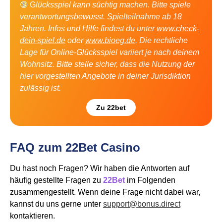
🔞 G
lücksspiel kann süchtig machen. Bitte spiele
verantwortungsbewusst. Spielteilnahme ab 18
Jahren. Infos und Hilfe findest du unter
www.check-
dein-spiel.de
oder
www.bioeg.de
. Die rechtliche
Lage für Online-Glücksspiel variiert je nach deinem
Wohnsitz. Bitte stelle sicher, dass die Nutzung der
hier vorgestellten Angebote in deiner Jurisdiktion
zulässig ist.
Zu 22bet
FAQ zum 22Bet Casino
Du hast noch Fragen? Wir haben die Antworten auf
häufig gestellte Fragen zu
22Bet
im Folgenden
zusammengestellt. Wenn deine Frage nicht dabei war,
kannst du uns gerne unter
support@bonus.direct
kontaktieren.