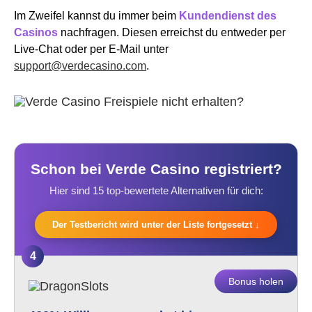
Im Zweifel kannst du immer beim
Kundendienst des
Casinos
nachfragen. Diesen erreichst du entweder per
Live-Chat oder per E-Mail unter
support@verdecasino.com
.
Schon bei Verde Casino registriert?
Hier sind 15 top-bewertete Alternativen für dich:
Der Testbericht wird unter der Liste fortgesetzt ↓
4
Bonus holen