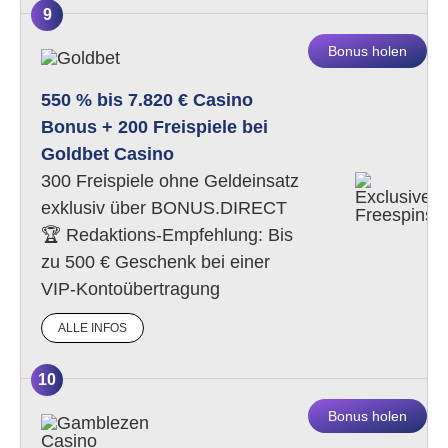
9
Bonus holen
550 % bis 7.820 € Casino
Bonus + 200 Freispiele bei
Goldbet Casino
300 Freispiele ohne Geldeinsatz
exklusiv über BONUS.DIRECT
🏆 Redaktions-Empfehlung: Bis
zu 500 € Geschenk bei einer
VIP-Kontoübertragung
ALLE INFOS
10
Bonus holen