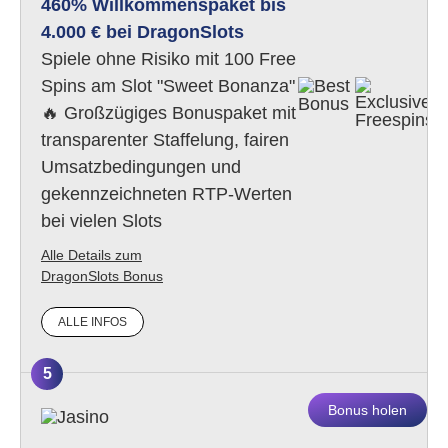
460% Willkommenspaket bis
4.000 € bei DragonSlots
Spiele ohne Risiko mit 100 Free
Spins am Slot "Sweet Bonanza"
🔥 Großzügiges Bonuspaket mit
transparenter Staffelung, fairen
Umsatzbedingungen und
gekennzeichneten RTP-Werten
bei vielen Slots
Alle Details zum
DragonSlots Bonus
ALLE INFOS
5
Bonus holen