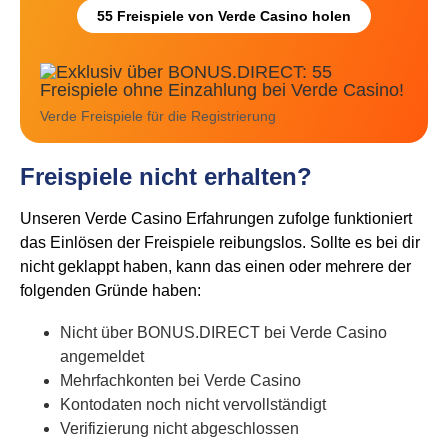
55 Freispiele von Verde Casino holen
Verde Freispiele für die Registrierung
Freispiele nicht erhalten?
Unseren Verde Casino Erfahrungen zufolge funktioniert
das Einlösen der Freispiele reibungslos. Sollte es bei dir
nicht geklappt haben, kann das einen oder mehrere der
folgenden Gründe haben:
Nicht über BONUS.DIRECT bei Verde Casino
angemeldet
Mehrfachkonten bei Verde Casino
Kontodaten noch nicht vervollständigt
Verifizierung nicht abgeschlossen