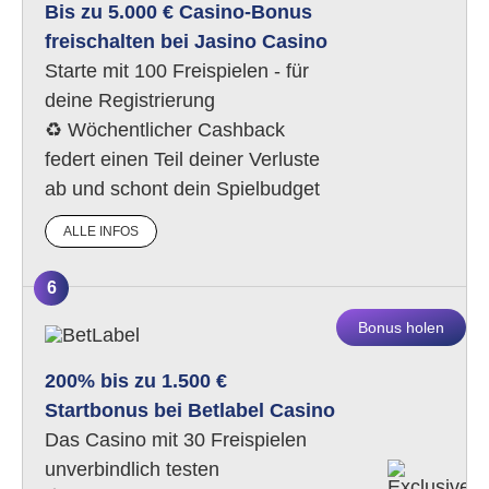
Bis zu 5.000 € Casino-Bonus
freischalten bei Jasino Casino
Starte mit 100 Freispielen - für
deine Registrierung
♻️ Wöchentlicher Cashback
federt einen Teil deiner Verluste
ab und schont dein Spielbudget
ALLE INFOS
6
Bonus holen
200% bis zu 1.500 €
Startbonus bei Betlabel Casino
Das Casino mit 30 Freispielen
unverbindlich testen