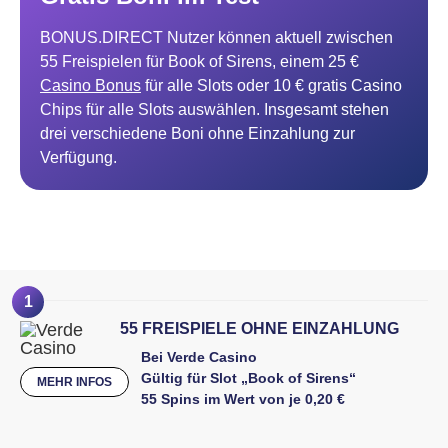
BONUS.DIRECT Nutzer können aktuell zwischen
55 Freispielen für Book of Sirens, einem 25 €
Casino Bonus
für alle Slots oder 10 € gratis Casino
Chips für alle Slots auswählen. Insgesamt stehen
drei verschiedene Boni ohne Einzahlung zur
Verfügung.
1
55 FREISPIELE OHNE EINZAHLUNG
Bei Verde Casino
Gültig für Slot „Book of Sirens“
MEHR INFOS
55 Spins im Wert von je 0,20 €