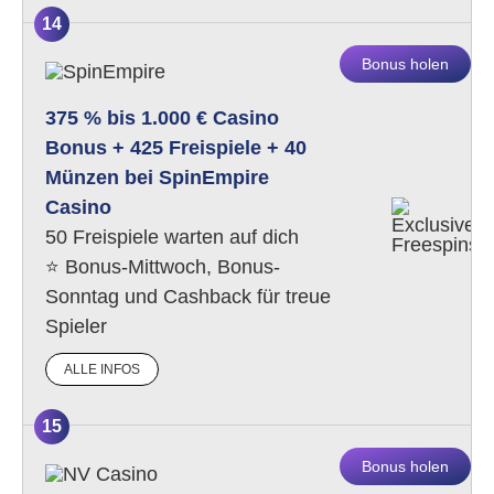
14
Bonus holen
375 % bis 1.000 € Casino
Bonus + 425 Freispiele + 40
Münzen bei SpinEmpire
Casino
50 Freispiele warten auf dich
⭐ Bonus-Mittwoch, Bonus-
Sonntag und Cashback für treue
Spieler
ALLE INFOS
15
Bonus holen