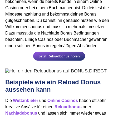
bekommen, wenn du bereits Kunde in einem Online
Casino oder bei einem Buchmacher bist. Du leistest die
Mindesteinzahlung und bekommst deinen Bonus
gutgeschrieben. Du kannst ihn genauso nutzen wie den
Willkommensbonus und musst in mehrmals umsetzen.
Dazu musst du die Nachlade Bonus Bedingungen
beachten. Einige Casinos oder Buchmacher gewähren
einen solchen Bonus in regelmäßigen Abständen.
Jetzt Reloadbonus holen
Beispiele wie ein Reload Bonus
aussehen kann
Die
Wettanbieter
und
Online Casinos
haben oft sehr
kreative Ansätze für einen
Reloadbonus
oder
Nachladebonus
und lassen sich immer wieder etwas