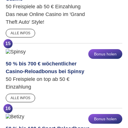
50 Freispiele ab 50 € Einzahlung
Das neue Online Casino im 'Grand
Theft Auto' Style!
ALLE INFOS
15
Bonus holen
50 % bis 700 € wöchentlicher
Casino-Reloadbonus bei Spinsy
50 Freispiele on top ab 50 €
Einzahlung
ALLE INFOS
16
Bonus holen