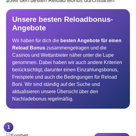
Unsere besten Reloadbonus-
Angebote
Wir haben für dich die
besten Angebote für einen
Reload Bonus
zusammengetragen und die
Casinos und Wettanbieter näher unter die Lupe
genommen. Dabei haben wir auch andere Kriterien
berücksichtigt, darunter einen Einzahlungsbonus,
Freispiele und auch die Bedingungen für Reload
Boni. Wir sind ständig auf der Suche und
aktualisieren unsere Übersicht über den
Nachladebonus regelmäßig.
1