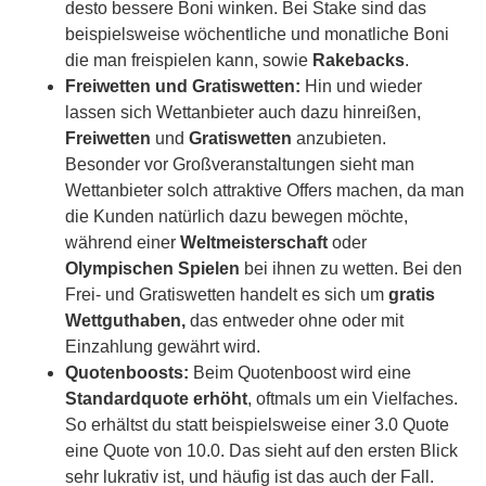
desto bessere Boni winken. Bei Stake sind das
beispielsweise wöchentliche und monatliche Boni
die man freispielen kann, sowie
Rakebacks
.
Freiwetten und Gratiswetten:
Hin und wieder
lassen sich Wettanbieter auch dazu hinreißen,
Freiwetten
und
Gratiswetten
anzubieten.
Besonder vor Großveranstaltungen sieht man
Wettanbieter solch attraktive Offers machen, da man
die Kunden natürlich dazu bewegen möchte,
während einer
Weltmeisterschaft
oder
Olympischen Spielen
bei ihnen zu wetten. Bei den
Frei- und Gratiswetten handelt es sich um
gratis
Wettguthaben,
das entweder ohne oder mit
Einzahlung gewährt wird.
Quotenboosts:
Beim Quotenboost wird eine
Standardquote erhöht
, oftmals um ein Vielfaches.
So erhältst du statt beispielsweise einer 3.0 Quote
eine Quote von 10.0. Das sieht auf den ersten Blick
sehr lukrativ ist, und häufig ist das auch der Fall.