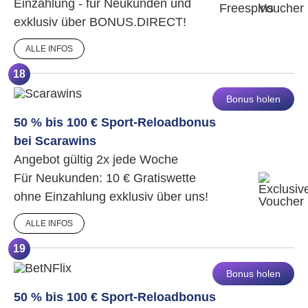
Einzahlung - für Neukunden und
exklusiv über BONUS.DIRECT!
ALLE INFOS
18
Bonus holen
50 % bis 100 € Sport-Reloadbonus
bei Scarawins
Angebot gültig 2x jede Woche
Für Neukunden: 10 € Gratiswette
ohne Einzahlung exklusiv über uns!
ALLE INFOS
19
Bonus holen
50 % bis 100 € Sport-Reloadbonus