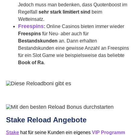
Jedoch muss man bedenken, dass Quotenboost im
Regelfall
sehr stark limitiert sind
beim
Wetteinsatz.
Freespins
:
Online Casinos bieten immer wieder
Freespins
für Neu- aber auch für
Bestandskunden
an. Dann erhalten
Bestandskunden eine gewisse Anzahl an Freespins
für ein Slot Game wie beispielsweise das beliebte
Book of Ra
.
Stake Reload Angebote
Stake
hat für seine Kunden ein eigenes
VIP Programm