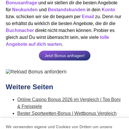
Bonusanfrage
und wir stellen dir die besten Angebote
für
Neukunden
und
Bestandskunden
in dein
Konto
bzw. schicken wir sie dir bequem per
Email
zu. Denn nur
so erhältst du wirklich die besten Angebote, die dir die
Buchmacher
direkt nicht machen können. Probier es
gleich aus! Du wirst überrascht sein, wie viele
tolle
Angebote auf dich warten
.
Jetzt Bonus anfragen!
Weitere Seiten
Online Casino Bonus 2026 im Vergleich | Top Boni
& Freispiele
Bester Sportwetten-Bonus | Wettbonus Vergleich
2026
Wir verwenden eigene und Cookies von Dritten um unsere
Crypto Casinos im Vergleich 2026 - sichere