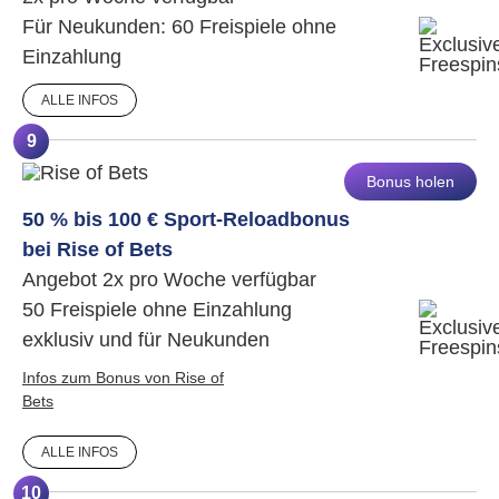
Für Neukunden: 60 Freispiele ohne
Einzahlung
ALLE INFOS
9
Bonus holen
50 % bis 100 € Sport-Reloadbonus
bei Rise of Bets
Angebot 2x pro Woche verfügbar
50 Freispiele ohne Einzahlung
exklusiv und für Neukunden
Infos zum Bonus von Rise of
Bets
ALLE INFOS
10