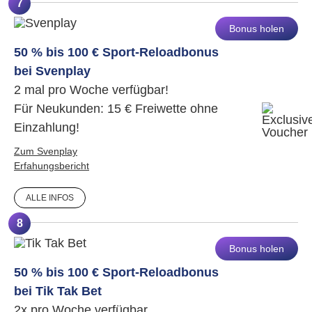
7
Bonus holen
50 % bis 100 € Sport-Reloadbonus
bei Svenplay
2 mal pro Woche verfügbar!
Für Neukunden: 15 € Freiwette ohne
Einzahlung!
Zum Svenplay
Erfahungsbericht
ALLE INFOS
8
Bonus holen
50 % bis 100 € Sport-Reloadbonus
bei Tik Tak Bet
2x pro Woche verfügbar