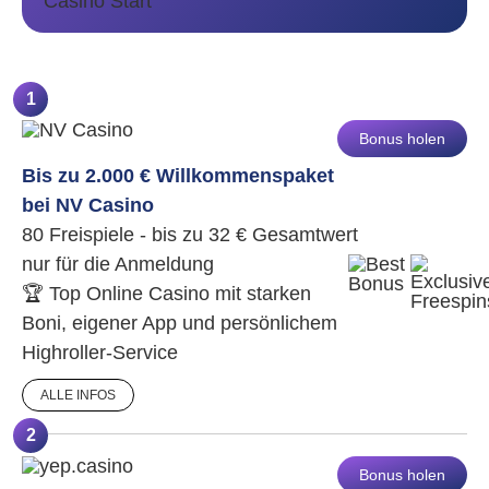
1
Bonus holen
Bis zu 2.000 € Willkommenspaket
bei NV Casino
80 Freispiele - bis zu 32 € Gesamtwert
nur für die Anmeldung
🏆 Top Online Casino mit starken
Boni, eigener App und persönlichem
Highroller-Service
ALLE INFOS
2
Bonus holen