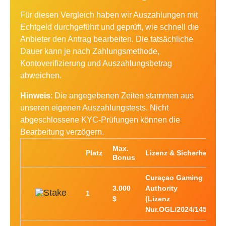
Für diesen Vergleich haben wir Auszahlungen mit
Echtgeld durchgeführt und geprüft, wie schnell die
Anbieter den Antrag bearbeiten. Die tatsächliche
Dauer kann je nach Zahlungsmethode,
Kontoverifizierung und Auszahlungsbetrag
abweichen.
Hinweis
: Die angegebenen Zeiten stammen aus
unseren eigenen Auszahlungstests. Nicht
abgeschlossene KYC-Prüfungen können die
Bearbeitung verzögern.
Max.
Platz
Lizenz & Sicherheit
Bonus
Curaçao Gaming
3.000
Authority
1
$
(Lizenz
Nur.OGL/2024/1451/091