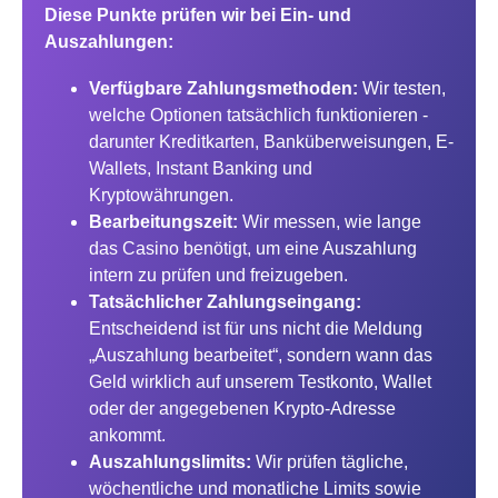
Diese Punkte prüfen wir bei Ein- und
Auszahlungen:
Verfügbare Zahlungsmethoden:
Wir testen,
welche Optionen tatsächlich funktionieren -
darunter Kreditkarten, Banküberweisungen, E-
Wallets, Instant Banking und
Kryptowährungen.
Bearbeitungszeit:
Wir messen, wie lange
das Casino benötigt, um eine Auszahlung
intern zu prüfen und freizugeben.
Tatsächlicher Zahlungseingang:
Entscheidend ist für uns nicht die Meldung
„Auszahlung bearbeitet“, sondern wann das
Geld wirklich auf unserem Testkonto, Wallet
oder der angegebenen Krypto-Adresse
ankommt.
Auszahlungslimits:
Wir prüfen tägliche,
wöchentliche und monatliche Limits sowie