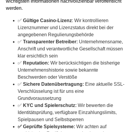
wichtigsten Informationen nachvollziehbar veröffentlicht
werden.
✅
Gültige Casino-Lizenz
: Wir kontrollieren
Lizenznummer und Lizenzstatus direkt bei der
angegebenen Regulierungsbehörde
✅
Transparenter Betreiber:
Unternehmensname,
Anschrift und verantwortliche Gesellschaft müssen
klar ersichtlich sein
✅
Reputation:
Wir berücksichtigen die bisherige
Unternehmenshistorie sowie bekannte
Beschwerden oder Verstöße
✅
Sichere Datenübertragung:
Eine aktuelle SSL-
Verschlüsselung ist für uns eine
Grundvoraussetzung
✅
KYC und Spielerschutz:
Wir bewerten die
Identitätsprüfung, verfügbare Einzahlungslimits,
Spielpausen und Selbstsperren
✅ Geprüfte Spielsysteme:
Wir achten auf