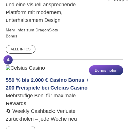
und eine visuell ansprechende
Plattform mit modernem,
unterhaltsamem Design
Mehr Infos zum DragonSlots
Bonus
ALLE INFOS
4
Bonus holen
550 % bis 2.000 € Casino Bonus +
200 Freispiele bei Celcius Casino
Mehrstufige Boni für maximale
Rewards
🔄 Weekly Cashback: Verluste
zurückholen – jede Woche neu