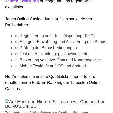
Jahren Erfahrung
durchgeführt und regelmäßig
aktualisiert.
Jedes Online Casino durchläuft ein strukturiertes
Prüfverfahren:
✅ Registrierung und Identitätsprüfung (KYC)
✅ Echtgeld-Einzahlung und Aktivierung des Bonus
✅ Prüfung der Bonusbedingungen
✅ Test der Auszahlungsgeschwindigkeit
✅ Bewertung von Live-Chat und Kundenservice
✅ Mobile Testläufe auf iOS und Android
Nur Anbieter, die unsere Qualitätskriterien erfüllen,
erhalten einen Platz im Ranking der 15 besten Online
Casinos.
Transparentes Prüfverfahren zur Qualitätssicherung