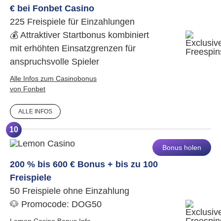
€ bei Fonbet Casino
225 Freispiele für Einzahlungen
💰 Attraktiver Startbonus kombiniert
mit erhöhten Einsatzgrenzen für
anspruchsvolle Spieler
Alle Infos zum Casinobonus
von Fonbet
ALLE INFOS
10
Bonus holen
200 % bis 600 € Bonus + bis zu 100
Freispiele
50 Freispiele ohne Einzahlung
🐶 Promocode: DOG50