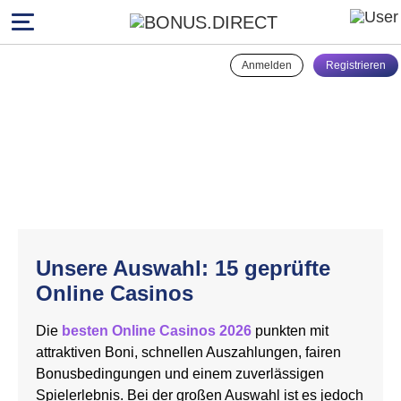
Anmelden
Registrieren
Beste Online Casinos 2026 -
Top 15 im Vergleich
Casinos mit schnellen Auszahlungen
und fairen Boni
Unsere Auswahl: 15 geprüfte
Online Casinos
Die
besten Online Casinos 2026
punkten mit
attraktiven Boni, schnellen Auszahlungen, fairen
Bonusbedingungen und einem zuverlässigen
Spielerlebnis. Bei der großen Auswahl ist es jedoch