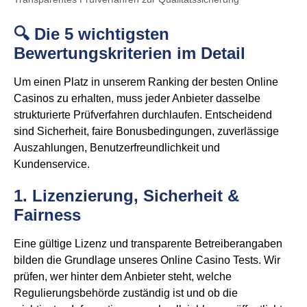
🔍 Die 5 wichtigsten
Bewertungskriterien im Detail
Um einen Platz in unserem Ranking der besten Online
Casinos zu erhalten, muss jeder Anbieter dasselbe
strukturierte Prüfverfahren durchlaufen. Entscheidend
sind Sicherheit, faire Bonusbedingungen, zuverlässige
Auszahlungen, Benutzerfreundlichkeit und
Kundenservice.
1. Lizenzierung, Sicherheit &
Fairness
Eine gültige Lizenz und transparente Betreiberangaben
bilden die Grundlage unseres Online Casino Tests. Wir
prüfen, wer hinter dem Anbieter steht, welche
Regulierungsbehörde zuständig ist und ob die