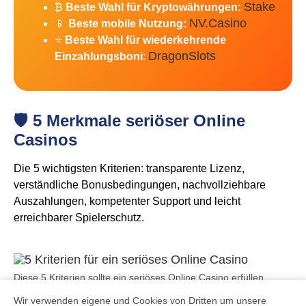
Stake
₿
Beste Wahl für Kryptowährungen:
NV.Casino
📱
Beste mobile Nutzung:
⭐
Beste Wahl für wiederkehrende
DragonSlots
Einzahlungsboni
:
🛡️ 5 Merkmale seriöser Online
Casinos
Die 5 wichtigsten Kriterien: transparente Lizenz,
verständliche Bonusbedingungen, nachvollziehbare
Auszahlungen, kompetenter Support und leicht
erreichbarer Spielerschutz.
Diese 5 Kriterien sollte ein seriöses Online Casino erfüllen
Wir verwenden eigene und Cookies von Dritten um unsere