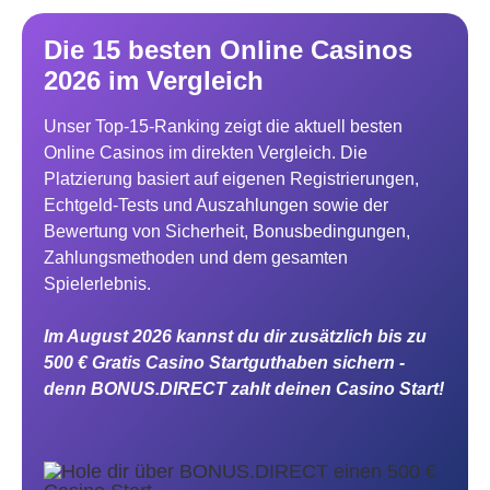
Die 15 besten Online Casinos
2026 im Vergleich
Unser Top-15-Ranking zeigt die aktuell besten
Online Casinos im direkten Vergleich. Die
Platzierung basiert auf eigenen Registrierungen,
Echtgeld-Tests und Auszahlungen sowie der
Bewertung von Sicherheit, Bonusbedingungen,
Zahlungsmethoden und dem gesamten
Spielerlebnis.
Im August 2026 kannst du dir zusätzlich bis zu
500 € Gratis Casino Startguthaben sichern -
denn BONUS.DIRECT zahlt deinen Casino Start!