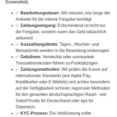
Screenshot).
✅
Bearbeitungsdauer:
Wir messen, wie lange der
Anbieter für die interne Freigabe benötigt
✅
Zahlungseingang:
Entscheidend ist nicht nur
die Freigabe, sondern wann das Geld tatsächlich
ankommt
✅
Auszahlungslimits:
Tages-, Wochen- und
Monatslimits werden in die Bewertung einbezogen
✅
Gebühren:
Versteckte oder unerwartete
Transaktionskosten führen zu Punktabzügen
✅
Zahlungsmethoden:
Wir prüfen die Kasse auf
internationale Standards (wie Apple Pay,
Kreditkarten oder E-Wallets) und achten besonders
auf die Verfügbarkeit sicherer, regionaler Methoden
für den gesamten deutschsprachigen Raum - wie
Sofort/Trustly für Deutschland oder eps für
Österreich.
✅
KYC-Prozess:
Die Verifizierung sollte