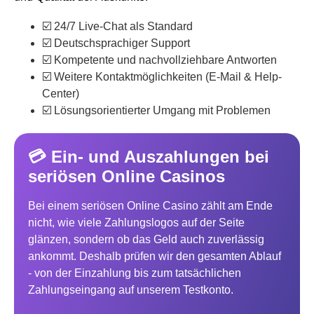
☑️ 24/7 Live-Chat als Standard
☑️ Deutschsprachiger Support
☑️ Kompetente und nachvollziehbare Antworten
☑️ Weitere Kontaktmöglichkeiten (E-Mail & Help-
Center)
☑️ Lösungsorientierter Umgang mit Problemen
💳 Ein- und Auszahlungen bei
seriösen Online Casinos
Bei einem seriösen Online Casino zählt am Ende
nicht, wie viele Zahlungslogos auf der Seite
glänzen, sondern ob das Geld auch zuverlässig
ankommt. Deshalb prüfen wir den gesamten Ablauf
- von der Einzahlung bis zum tatsächlichen
Zahlungseingang auf unserem Testkonto.