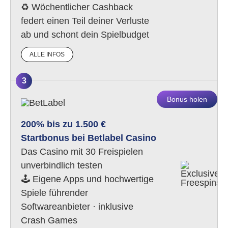
♻️ Wöchentlicher Cashback
federt einen Teil deiner Verluste
ab und schont dein Spielbudget
ALLE INFOS
3
Bonus holen
200% bis zu 1.500 €
Startbonus bei Betlabel Casino
Das Casino mit 30 Freispielen
unverbindlich testen
🕹️ Eigene Apps und hochwertige
Spiele führender
Softwareanbieter · inklusive
Crash Games