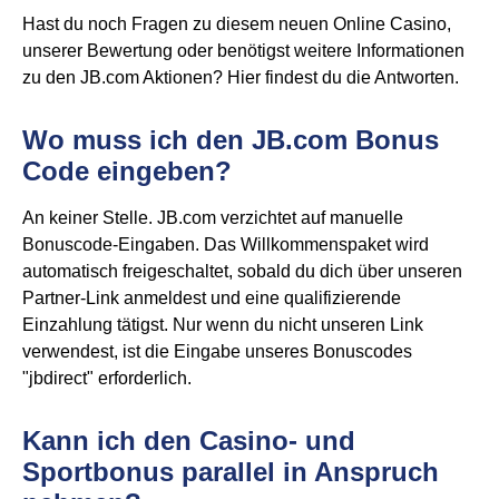
Hast du noch Fragen zu diesem neuen Online Casino,
unserer Bewertung oder benötigst weitere Informationen
zu den JB.com Aktionen? Hier findest du die Antworten.
Wo muss ich den JB.com Bonus
Code eingeben?
An keiner Stelle. JB.com verzichtet auf manuelle
Bonuscode-Eingaben. Das Willkommenspaket wird
automatisch freigeschaltet, sobald du dich über unseren
Partner-Link anmeldest und eine qualifizierende
Einzahlung tätigst. Nur wenn du nicht unseren Link
verwendest, ist die Eingabe unseres Bonuscodes
"jbdirect" erforderlich.
Kann ich den Casino- und
Sportbonus parallel in Anspruch