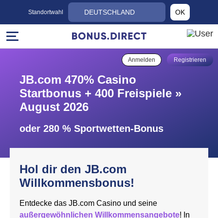
DEUTSCHLAND
OK
Standortwahl
Anmelden
Registrieren
JB.com 470% Casino
Startbonus + 400 Freispiele »
August 2026
oder 280 % Sportwetten-Bonus
Hol dir den JB.com
Willkommensbonus!
Entdecke das JB.com Casino und seine
außergewöhnlichen Willkommensangebote
! In