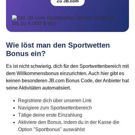
Zu JB.com
Wie löst man den Sportwetten
Bonus ein?
Es ist nicht schwierig, dich für den Sportwettenbereich mit
dem Willkommensbonus einzurichten. Auch hier gibt es
keinen besonderen JB.com Bonus Code, der Anbieter hat
seine Aktivitäten automatisiert.
Registriere dich über unseren Link
Navigiere zum Sportwettenbereich
Tätige deine erste Einzahlung
Aktiviere den Bonus, indem du in der Kasse die
Option "Sportbonus" auswählst