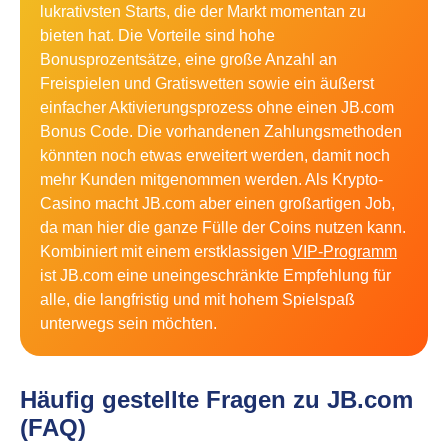
lukrativsten Starts, die der Markt momentan zu
bieten hat. Die Vorteile sind hohe
Bonusprozentsätze, eine große Anzahl an
Freispielen und Gratiswetten sowie ein äußerst
einfacher Aktivierungsprozess ohne einen JB.com
Bonus Code. Die vorhandenen Zahlungsmethoden
könnten noch etwas erweitert werden, damit noch
mehr Kunden mitgenommen werden. Als Krypto-
Casino macht JB.com aber einen großartigen Job,
da man hier die ganze Fülle der Coins nutzen kann.
Kombiniert mit einem erstklassigen
VIP-Programm
ist JB.com eine uneingeschränkte Empfehlung für
alle, die langfristig und mit hohem Spielspaß
unterwegs sein möchten.
Häufig gestellte Fragen zu JB.com
(FAQ)