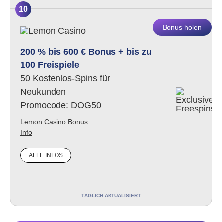
10
Bonus holen
200 % bis 600 € Bonus + bis zu
100 Freispiele
50 Kostenlos-Spins für
Neukunden
Promocode: DOG50
Lemon Casino Bonus
Info
ALLE INFOS
TÄGLICH AKTUALISIERT