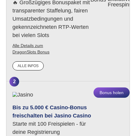
🔥 Großzügiges Bonuspaket mit
transparenter Staffelung, fairen
Umsatzbedingungen und
gekennzeichneten RTP-Werten
bei vielen Slots
Alle Details zum
DragonSlots Bonus
ALLE INFOS
2
Bonus holen
Bis zu 5.000 € Casino-Bonus
freischalten bei Jasino Casino
Starte mit 100 Freispielen - für
deine Registrierung