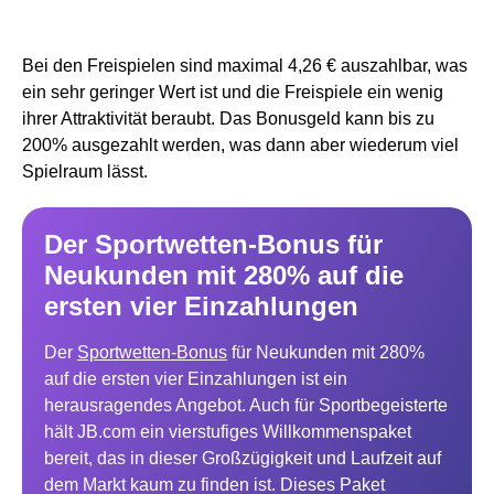
Bei den Freispielen sind maximal 4,26 € auszahlbar, was
ein sehr geringer Wert ist und die Freispiele ein wenig
ihrer Attraktivität beraubt. Das Bonusgeld kann bis zu
200% ausgezahlt werden, was dann aber wiederum viel
Spielraum lässt.
Der Sportwetten-Bonus für
Neukunden mit 280% auf die
ersten vier Einzahlungen
Der
Sportwetten-Bonus
für Neukunden mit 280%
auf die ersten vier Einzahlungen ist ein
herausragendes Angebot. Auch für Sportbegeisterte
hält JB.com ein vierstufiges Willkommenspaket
bereit, das in dieser Großzügigkeit und Laufzeit auf
dem Markt kaum zu finden ist. Dieses Paket