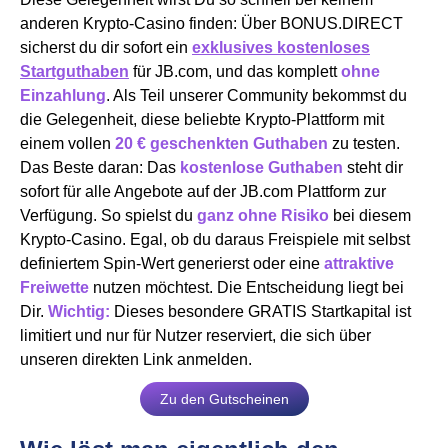
anderen Krypto-Casino finden: Über BONUS.DIRECT
sicherst du dir sofort ein
exklusives kostenloses
Startguthaben
für JB.com, und das komplett
ohne
Einzahlung
. Als Teil unserer Community bekommst du
die Gelegenheit, diese beliebte Krypto-Plattform mit
einem vollen
20 € geschenkten Guthaben
zu testen.
Das Beste daran: Das
kostenlose Guthaben
steht dir
sofort für alle Angebote auf der JB.com Plattform zur
Verfügung. So spielst du
ganz ohne Risiko
bei diesem
Krypto-Casino. Egal, ob du daraus Freispiele mit selbst
definiertem Spin-Wert generierst oder eine
attraktive
Freiwette
nutzen möchtest. Die Entscheidung liegt bei
Dir.
Wichtig:
Dieses besondere GRATIS Startkapital ist
limitiert und nur für Nutzer reserviert, die sich über
unseren direkten Link anmelden.
Zu den Gutscheinen