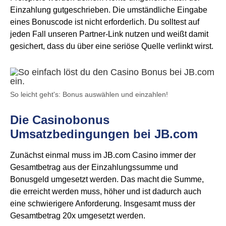
Einzahlung gutgeschrieben. Die umständliche Eingabe
eines Bonuscode ist nicht erforderlich. Du solltest auf
jeden Fall unseren Partner-Link nutzen und weißt damit
gesichert, dass du über eine seriöse Quelle verlinkt wirst.
So leicht geht's: Bonus auswählen und einzahlen!
Die Casinobonus
Umsatzbedingungen bei JB.com
Zunächst einmal muss im JB.com Casino immer der
Gesamtbetrag aus der Einzahlungssumme und
Bonusgeld umgesetzt werden. Das macht die Summe,
die erreicht werden muss, höher und ist dadurch auch
eine schwierigere Anforderung. Insgesamt muss der
Gesamtbetrag 20x umgesetzt werden.