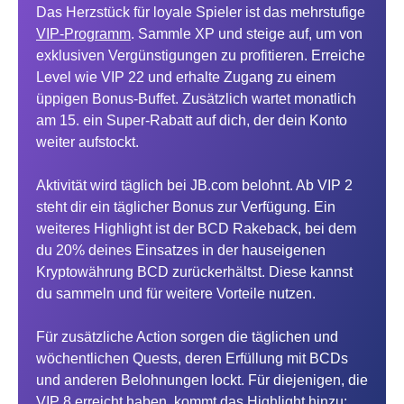
Das Herzstück für loyale Spieler ist das mehrstufige
VIP-Programm
. Sammle XP und steige auf, um von
exklusiven Vergünstigungen zu profitieren. Erreiche
Level wie VIP 22 und erhalte Zugang zu einem
üppigen Bonus-Buffet. Zusätzlich wartet monatlich
am 15. ein Super-Rabatt auf dich, der dein Konto
weiter aufstockt.
Aktivität wird täglich bei JB.com belohnt. Ab VIP 2
steht dir ein täglicher Bonus zur Verfügung. Ein
weiteres Highlight ist der BCD Rakeback, bei dem
du 20% deines Einsatzes in der hauseigenen
Kryptowährung BCD zurückerhältst. Diese kannst
du sammeln und für weitere Vorteile nutzen.
Für zusätzliche Action sorgen die täglichen und
wöchentlichen Quests, deren Erfüllung mit BCDs
und anderen Belohnungen lockt. Für diejenigen, die
VIP 8 erreicht haben, kommt das Highlight hinzu: