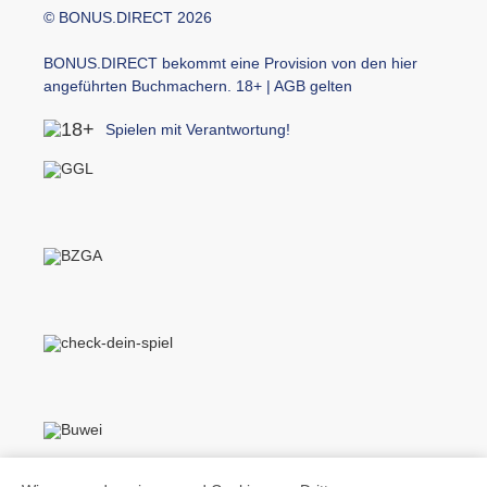
© BONUS.DIRECT 2026
BONUS.DIRECT bekommt eine Provision von den hier
angeführten Buchmachern. 18+ | AGB gelten
Spielen mit Verantwortung!