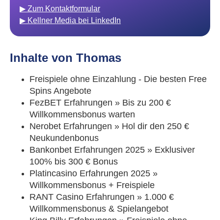
▶ Zum Kontaktformular
▶ Kellner Media bei LinkedIn
Inhalte von Thomas
Freispiele ohne Einzahlung - Die besten Free
Spins Angebote
FezBET Erfahrungen » Bis zu 200 €
Willkommensbonus warten
Nerobet Erfahrungen » Hol dir den 250 €
Neukundenbonus
Bankonbet Erfahrungen 2025 » Exklusiver
100% bis 300 € Bonus
Platincasino Erfahrungen 2025 »
Willkommensbonus + Freispiele
RANT Casino Erfahrungen » 1.000 €
Willkommensbonus & Spielangebot