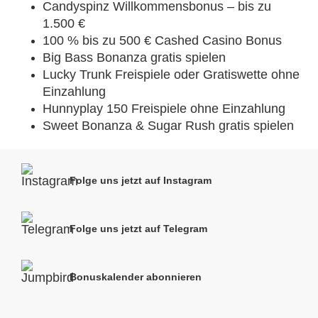
Candyspinz Willkommensbonus – bis zu
1.500 €
100 % bis zu 500 € Cashed Casino Bonus
Big Bass Bonanza gratis spielen
Lucky Trunk Freispiele oder Gratiswette ohne
Einzahlung
Hunnyplay 150 Freispiele ohne Einzahlung
Sweet Bonanza & Sugar Rush gratis spielen
Folge uns jetzt auf Instagram
Folge uns jetzt auf Telegram
Bonuskalender abonnieren