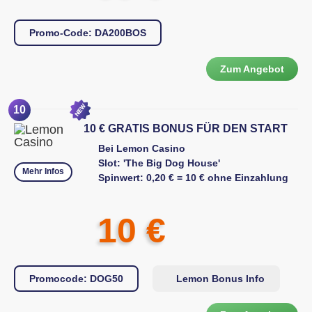
Promo-Code: DA200BOS
Zum Angebot
10
10 € GRATIS BONUS FÜR DEN START
Bei Lemon Casino
Slot: 'The Big Dog House'
Mehr Infos
Spinwert: 0,20 € = 10 € ohne Einzahlung
10 €
Promocode: DOG50
Lemon Bonus Info