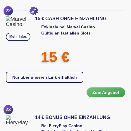
22
15 € CASH OHNE EINZAHLUNG
Exklusiv bei Marvel Casino
Gültig an fast allen Slots
Mehr Infos
15 €
Nur über unseren Link erhältlich
Zum Angebot
23
14 € BONUS OHNE EINZAHLUNG
Bei FieryPlay Casino