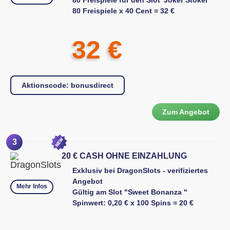
80 Freispiele für den Slot 'Joker Stoker'
80 Freispiele x 40 Cent = 32 €
32 €
Aktionscode: bonusdirect
Zum Angebot
3
20 € CASH OHNE EINZAHLUNG
Exklusiv bei DragonSlots - verifiziertes
Angebot
Mehr Infos
Gültig am Slot "Sweet Bonanza "
Spinwert: 0,20 € x 100 Spins = 20 €