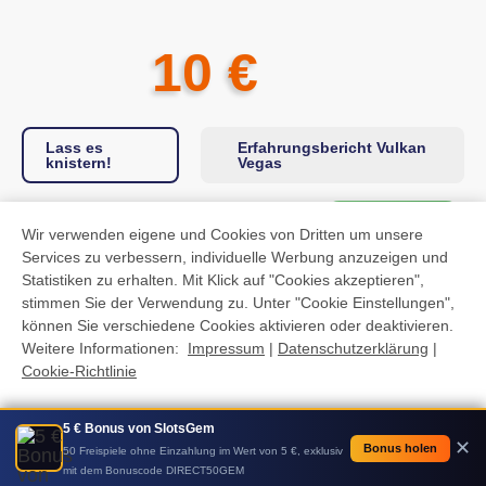
10 €
Lass es
Erfahrungsbericht Vulkan
knistern!
Vegas
Zum Angebot
Wir verwenden eigene und Cookies von Dritten um unsere
Services zu verbessern, individuelle Werbung anzuzeigen und
Statistiken zu erhalten. Mit Klick auf "Cookies akzeptieren",
36
stimmen Sie der Verwendung zu. Unter "Cookie Einstellungen",
10.50 $ BONUS OHNE EINZAHLUNG
können Sie verschiedene Cookies aktivieren oder deaktivieren.
Stake.com Casino - verifiziert und
Weitere Informationen:
Impressum
|
Datenschutzerklärung
|
Mehr Infos
getestet
Cookie-Richtlinie
Für alle Stake Produkte einsetzbar
Bonus-Code: bonusdirect
5 € Bonus von SlotsGem
Cookie Einstellungen
Alle Cookies akzeptieren
✕
Bonus holen
50 Freispiele ohne Einzahlung im Wert von 5 €, exklusiv
mit dem Bonuscode DIRECT50GEM