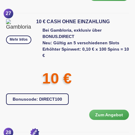
27
10 € CASH OHNE EINZAHLUNG
Bei Gambloria, exklusiv über
BONUS.DIRECT
Mehr Infos
Neu: Gültig an 5 verschiedenen Slots
Erhöhter Spinwert: 0,10 € x 100 Spins = 10
€
10 €
Bonuscode: DIRECT100
Zum Angebot
28