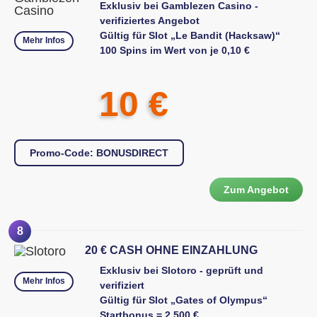
Exklusiv bei Gamblezen Casino -
verifiziertes Angebot
Gültig für Slot „Le Bandit (Hacksaw)“
Mehr Infos
100 Spins im Wert von je 0,10 €
10 €
Promo-Code: BONUSDIRECT
Zum Angebot
8
20 € CASH OHNE EINZAHLUNG
Exklusiv bei Slotoro - geprüft und
Mehr Infos
verifiziert
Gültig für Slot „Gates of Olympus“
Startbonus = 2.500 €