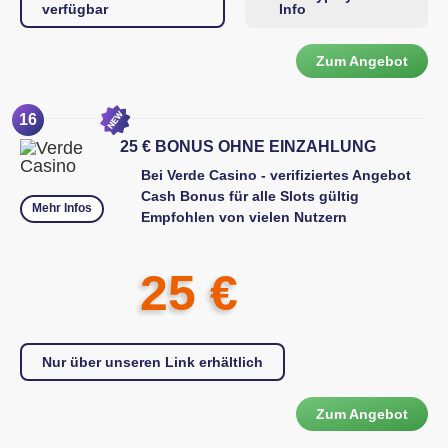
verfügbar
Info
Zum Angebot
16
25 € BONUS OHNE EINZAHLUNG
Bei Verde Casino - verifiziertes Angebot
Cash Bonus für alle Slots gültig
Mehr Infos
Empfohlen von vielen Nutzern
25 €
Nur über unseren Link erhältlich
Zum Angebot