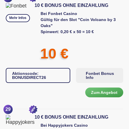
10 € BONUS OHNE EINZAHLUNG
Bei Fonbet Casino
Mehr Infos
Gültig für den Slot "Coin Volcano by 3
Oaks"
Spinwert: 0,20 € x 50 = 10 €
10 €
Aktionscode:
Fonbet Bonus
BONUSDIRECT26
Info
Zum Angebot
29
10 € BONUS OHNE EINZAHLUNG
Bei Happyjokers Casino