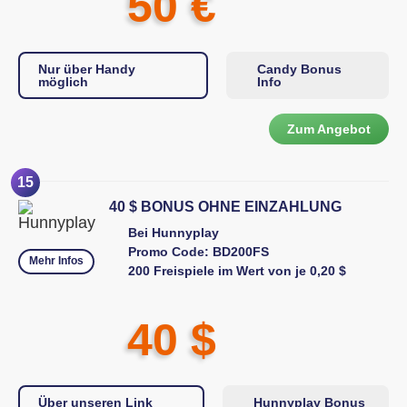
50 €
Nur über Handy
Candy Bonus
möglich
Info
Zum Angebot
15
40 $ BONUS OHNE EINZAHLUNG
Bei Hunnyplay
Promo Code: BD200FS
Mehr Infos
200 Freispiele im Wert von je 0,20 $
40 $
Über unseren Link
Hunnyplay Bonus