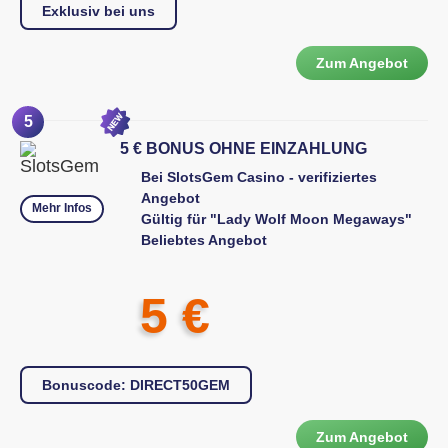
Exklusiv bei uns
Zum Angebot
5
5 € BONUS OHNE EINZAHLUNG
Bei SlotsGem Casino - verifiziertes
Angebot
Mehr Infos
Gültig für "Lady Wolf Moon Megaways"
Beliebtes Angebot
5 €
Bonuscode: DIRECT50GEM
Zum Angebot