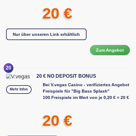
20 €
Nur über unseren Link erhältlich
Zum Angebot
20
20 € NO DEPOSIT BONUS
Bei V.vegas Casino - verifiziertes Angebot
Mehr Infos
Freispiele für "Big Bass Splash"
100 Freispiele im Wert von je 0,20 € = 20 €
20 €