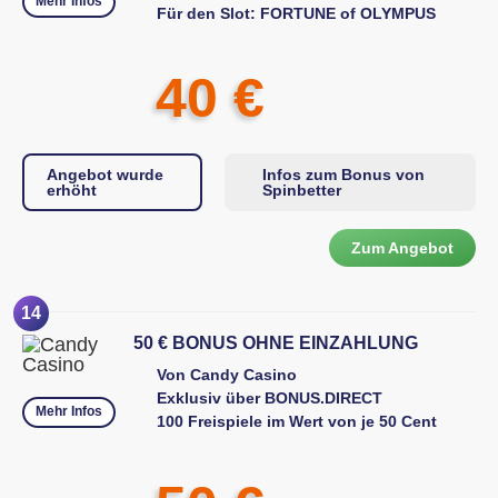
Mehr Infos
Für den Slot: FORTUNE of OLYMPUS
40 €
Angebot wurde
Infos zum Bonus von
erhöht
Spinbetter
Zum Angebot
14
50 € BONUS OHNE EINZAHLUNG
Von Candy Casino
Exklusiv über BONUS.DIRECT
Mehr Infos
100 Freispiele im Wert von je 50 Cent