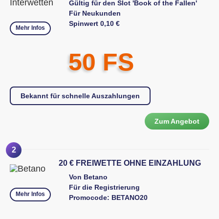
Gültig für den Slot 'Book of the Fallen'
Für Neukunden
Spinwert 0,10 €
Mehr Infos
50 FS
Bekannt für schnelle Auszahlungen
Zum Angebot
2
20 € FREIWETTE OHNE EINZAHLUNG
Von Betano
Für die Registrierung
Mehr Infos
Promocode: BETANO20