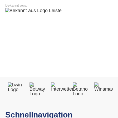
Bekannt aus:
Schnellnavigation