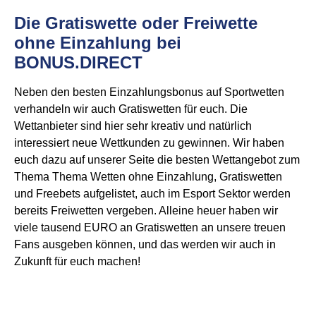
Die Gratiswette oder Freiwette
ohne Einzahlung bei
BONUS.DIRECT
Neben den besten Einzahlungsbonus auf Sportwetten
verhandeln wir auch Gratiswetten für euch. Die
Wettanbieter sind hier sehr kreativ und natürlich
interessiert neue Wettkunden zu gewinnen. Wir haben
euch dazu auf unserer Seite die besten Wettangebot zum
Thema Thema Wetten ohne Einzahlung, Gratiswetten
und Freebets aufgelistet, auch im Esport Sektor werden
bereits Freiwetten vergeben. Alleine heuer haben wir
viele tausend EURO an Gratiswetten an unsere treuen
Fans ausgeben können, und das werden wir auch in
Zukunft für euch machen!