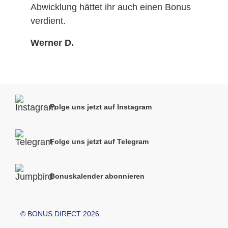
Abwicklung hättet ihr auch einen Bonus
verdient.
Werner D.
Folge uns jetzt auf Instagram
Folge uns jetzt auf Telegram
Bonuskalender abonnieren
© BONUS.DIRECT 2026