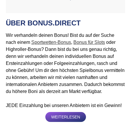
ÜBER BONUS.DIRECT
Wir verhandeln deinen Bonus! Bist du auf der Suche
nach einem
Sportwetten-Bonus
,
Bonus für Slots
oder
Highroller-Bonus? Dann bist du bei uns genau richtig,
denn wir verhandeln deinen individuellen Bonus auf
Ersteinzahlungen oder Folgeeinzahlungen, rasch und
ohne Gebühr! Um dir den höchsten Spielbonus vermitteln
zu können, arbeiten wir mit vielen namhaften und
internationalen Anbietern zusammen. Dadurch bekommst
du höhere Boni als derzeit am Markt verfügbar.
JEDE Einzahlung bei unseren Anbietern ist ein Gewinn!
WEITERLESEN