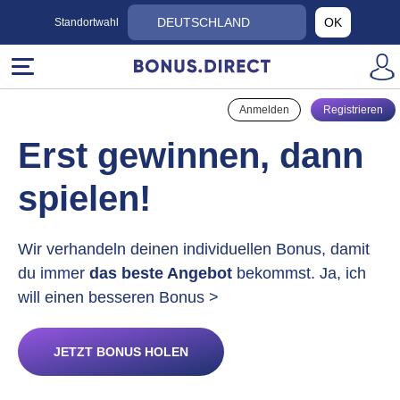
DEUTSCHLAND
OK
Standortwahl
Anmelden
Registrieren
Erst gewinnen, dann
spielen!
Wir verhandeln deinen individuellen Bonus,
damit
du immer
das beste Angebot
bekommst.
Ja, ich
will einen besseren Bonus >
JETZT BONUS HOLEN