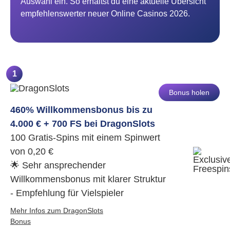
Auswahl ein. So erhältst du eine aktuelle Übersicht
empfehlenswerter neuer Online Casinos 2026.
1
Bonus holen
460% Willkommensbonus bis zu
4.000 € + 700 FS bei DragonSlots
100 Gratis-Spins mit einem Spinwert
von 0,20 €
🌟 Sehr ansprechender
Willkommensbonus mit klarer Struktur
- Empfehlung für Vielspieler
Mehr Infos zum DragonSlots
Bonus