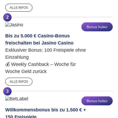
ALLE INFOS
2
Bonus holen
Bis zu 5.000 € Casino-Bonus
freischalten bei Jasino Casino
Exklusiver Bonus: 100 Freispiele ohne
Einzahlung
💰 Weekly Cashback – Woche für
Woche Geld zurück
ALLE INFOS
3
Bonus holen
Willkommensbonus bis zu 1.500 € +
150 Freispiele