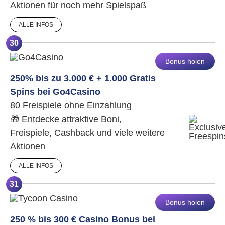
Aktionen für noch mehr Spielspaß
ALLE INFOS
30
Bonus holen
250% bis zu 3.000 € + 1.000 Gratis
Spins bei Go4Casino
80 Freispiele ohne Einzahlung
🎁 Entdecke attraktive Boni,
Freispiele, Cashback und viele weitere
Aktionen
ALLE INFOS
31
Bonus holen
250 % bis 300 € Casino Bonus bei