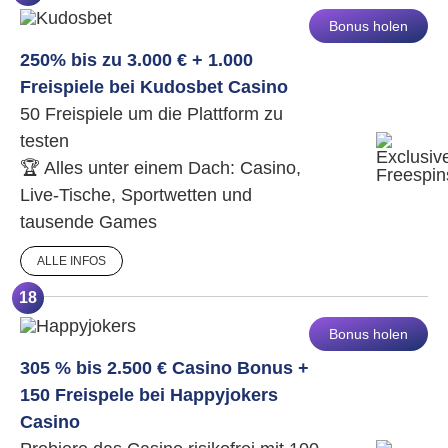
Bonus holen
250% bis zu 3.000 € + 1.000
Freispiele bei Kudosbet Casino
50 Freispiele um die Plattform zu
testen
🏆 Alles unter einem Dach: Casino,
Live-Tische, Sportwetten und
tausende Games
ALLE INFOS
18
Bonus holen
305 % bis 2.500 € Casino Bonus +
150 Freispele bei Happyjokers
Casino