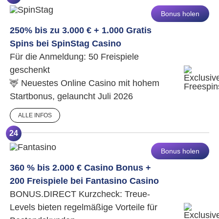
Bonus holen
250% bis zu 3.000 € + 1.000 Gratis
Spins bei SpinStag Casino
Für die Anmeldung: 50 Freispiele
geschenkt
🦌 Neuestes Online Casino mit hohem
Startbonus, gelauncht Juli 2026
ALLE INFOS
24
Bonus holen
360 % bis 2.000 € Casino Bonus +
200 Freispiele bei Fantasino Casino
BONUS.DIRECT Kurzcheck: Treue-
Levels bieten regelmäßige Vorteile für