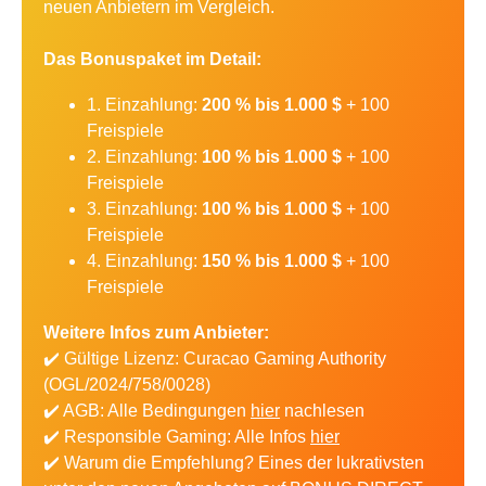
neuen Anbietern im Vergleich.
Das Bonuspaket im Detail:
1. Einzahlung:
200 % bis 1.000 $
+ 100
Freispiele
2. Einzahlung:
100 % bis 1.000 $
+ 100
Freispiele
3. Einzahlung:
100 % bis 1.000 $
+ 100
Freispiele
4. Einzahlung:
150 % bis 1.000 $
+ 100
Freispiele
Weitere Infos zum Anbieter:
✔️ Gültige Lizenz: Curacao Gaming Authority
(OGL/2024/758/0028)
✔️ AGB: Alle Bedingungen
hier
nachlesen
✔️ Responsible Gaming: Alle Infos
hier
✔️ Warum die Empfehlung? Eines der lukrativsten