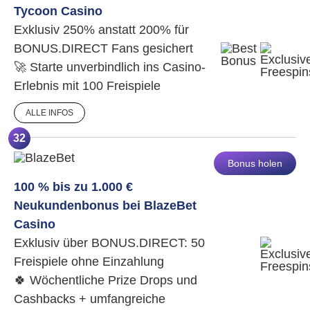
Tycoon Casino
Exklusiv 250% anstatt 200% für
BONUS.DIRECT Fans gesichert
🚀 Starte unverbindlich ins Casino-
Erlebnis mit 100 Freispiele
ALLE INFOS
32
Bonus holen
100 % bis zu 1.000 €
Neukundenbonus bei BlazeBet
Casino
Exklusiv über BONUS.DIRECT: 50
Freispiele ohne Einzahlung
🍀 Wöchentliche Prize Drops und
Cashbacks + umfangreiche