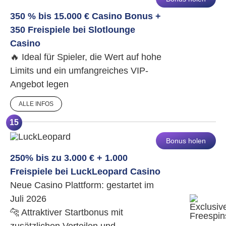
350 % bis 15.000 € Casino Bonus +
350 Freispiele bei Slotlounge
Casino
🔥 Ideal für Spieler, die Wert auf hohe
Limits und ein umfangreiches VIP-
Angebot legen
ALLE INFOS
15
Bonus holen
250% bis zu 3.000 € + 1.000
Freispiele bei LuckLeopard Casino
Neue Casino Plattform: gestartet im
Juli 2026
🐆 Attraktiver Startbonus mit