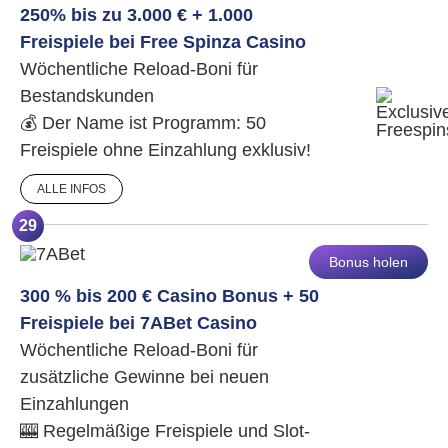
250% bis zu 3.000 € + 1.000
Freispiele bei Free Spinza Casino
Wöchentliche Reload-Boni für
Bestandskunden
💰 Der Name ist Programm: 50
Freispiele ohne Einzahlung exklusiv!
ALLE INFOS
29
Bonus holen
300 % bis 200 € Casino Bonus + 50
Freispiele bei 7ABet Casino
Wöchentliche Reload-Boni für
zusätzliche Gewinne bei neuen
Einzahlungen
🎰 Regelmäßige Freispiele und Slot-