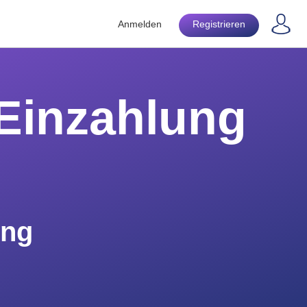
Anmelden
Registrieren
Einzahlung
ung