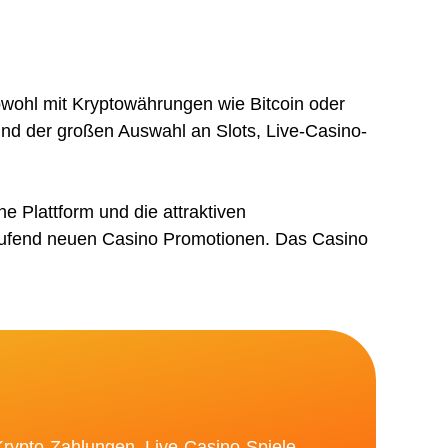
sowohl mit Kryptowährungen wie Bitcoin oder
und der großen Auswahl an Slots, Live-Casino-
ne Plattform und die attraktiven
laufend neuen Casino Promotionen. Das Casino
 Krypto-Zahlungen, Live-Casino-Spiele