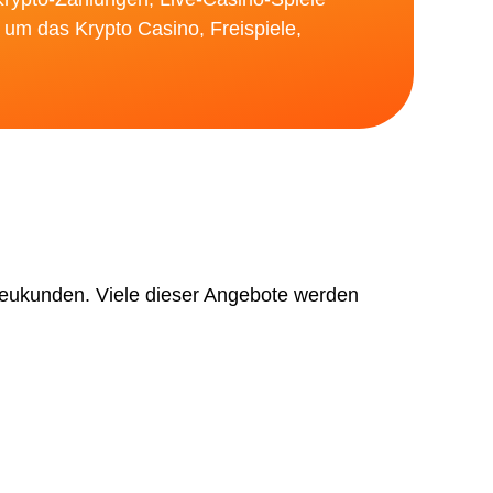
um das Krypto Casino, Freispiele,
 Neukunden. Viele dieser Angebote werden