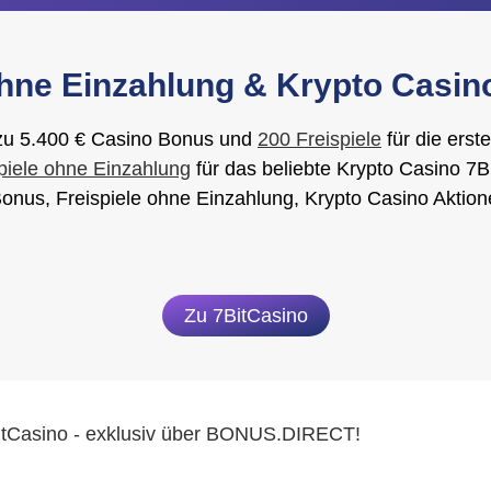
ohne Einzahlung & Krypto Casi
 zu 5.400 € Casino Bonus und
200 Freispiele
für die erst
piele ohne Einzahlung
für das beliebte Krypto Casino 7Bi
onus, Freispiele ohne Einzahlung, Krypto Casino Aktion
Zu 7BitCasino