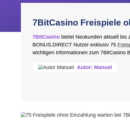
7BitCasino Freispiele 
7BitCasino
bietet Neukunden aktuell bis
BONUS.DIRECT Nutzer exklusiv 75
Freis
wichtigen Informationen zum 7BitCasino B
Autor: Manuel