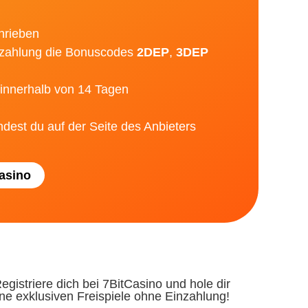
hrieben
inzahlung die Bonuscodes
2DEP
,
3DEP
innerhalb von 14 Tagen
dest du auf der Seite des Anbieters
asino