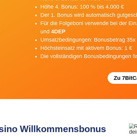
Höhe 4. Bonus: 100 % bis 4.000 €
Der 1. Bonus wird automatisch gutgesc
Für die Folgeboni verwende bei der E
und
4DEP
Umsatzbedingungen: Bonusbetrag 35x 
Höchsteinsatz mit aktivem Bonus: 1 €
Die vollständigen Bonusbedingungen fin
Zu 7BitC
Casino Willkommensbonus