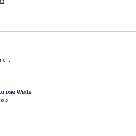
no
richt
ikolose Wette
osts