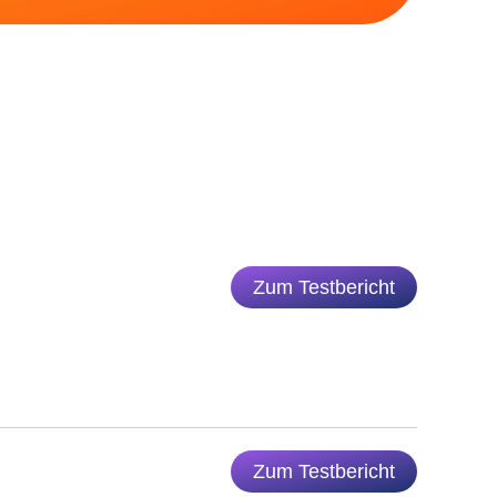
Zum Testbericht
Zum Testbericht