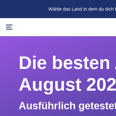
Wähle das Land in dem du dich b
Die besten 
August 20
Ausführlich geteste