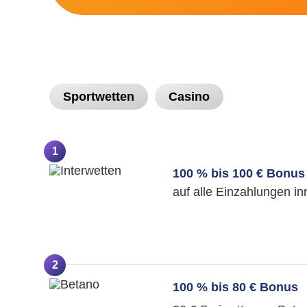
Sportwetten
Casino
1
100 % bis 100 € Bonus
auf alle Einzahlungen in
2
100 % bis 80 € Bonus