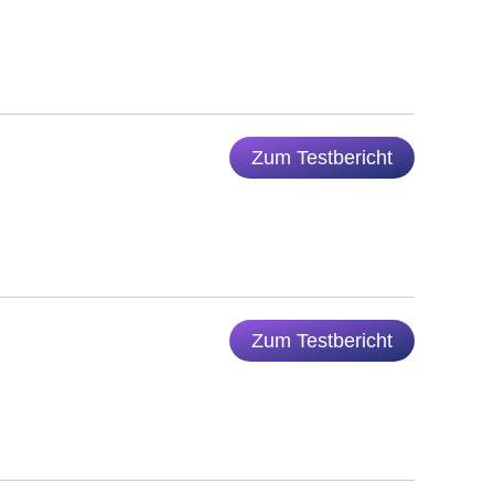
Zum Testbericht
Zum Testbericht