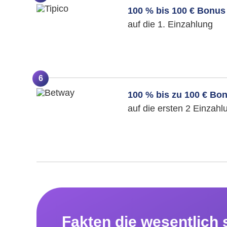
100 % bis 100 € Bonus
auf die 1. Einzahlung
6
100 % bis zu 100 € Bo
auf die ersten 2 Einzah
Fakten die wesentlich s