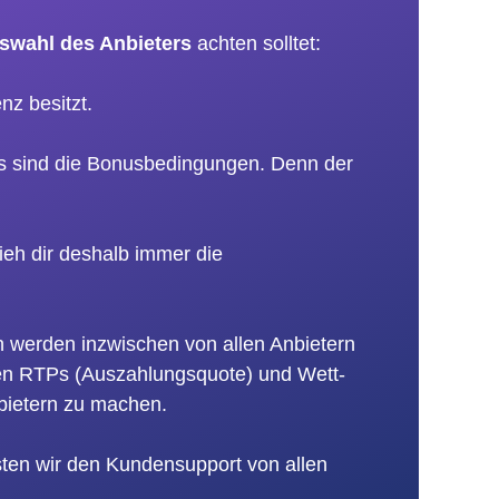
swahl des Anbieters
achten solltet:
nz besitzt.
s sind die Bonusbedingungen. Denn der
ieh dir deshalb immer die
en werden inzwischen von allen Anbietern
 den RTPs (Auszahlungsquote) und Wett-
nbietern zu machen.
sten wir den Kundensupport von allen