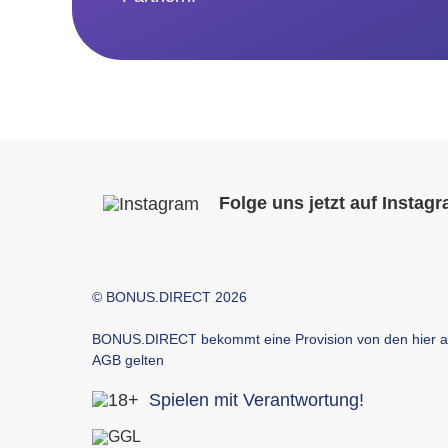
Folge uns jetzt auf Instag
© BONUS.DIRECT 2026
BONUS.DIRECT bekommt eine Provision von den hier a
AGB gelten
Spielen mit Verantwortung!