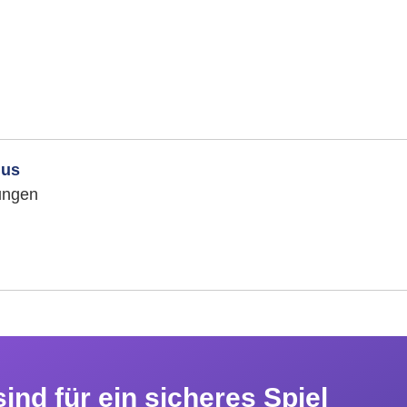
nus
lungen
ind für ein sicheres Spiel