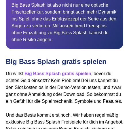
Big Bass Splash ist also nicht nur eine optische
Frischzellenkur, sondern bringt auch mehr Dynamik
ins Spiel, ohne das Erfolgsrezept der Serie aus den
Augen zu verlieren. Mit ausreichend Freespins
ohne Einzahlung zu Big Bass Splash kannst du
ohne Risiko angeln.
Big Bass Splash gratis spielen
Du willst
Big Bass Splash gratis spielen
, bevor du
echtes Geld einsetzt? Kein Problem! Bei uns kannst du
den Slot kostenlos in der Demo-Version testen, und zwar
ganz ohne Anmeldung oder Download. So bekommst du
ein Gefühl für die Spielmechanik, Symbole und Features.
Und das Beste kommt erst noch. Wir haben regelmäßig
exklusive Big Bass Splash Freispiele für dich im Angebot.
Schau einfach in unseren Bonus-Bereich, sichere dir