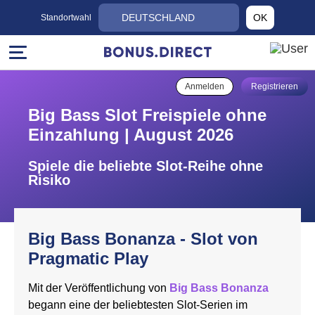
DEUTSCHLAND
OK
Standortwahl
Anmelden
Registrieren
Big Bass Slot Freispiele ohne
Einzahlung | August 2026
Spiele die beliebte Slot-Reihe ohne
Risiko
Big Bass Bonanza - Slot von
Pragmatic Play
Mit der Veröffentlichung von
Big Bass Bonanza
begann eine der beliebtesten Slot-Serien im