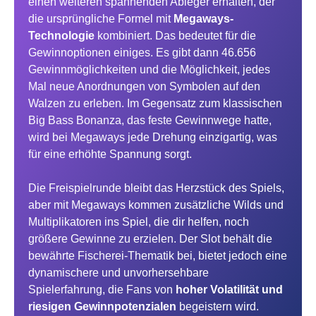
einen weiteren spannenden Ableger erhalten, der
die ursprüngliche Formel mit
Megaways-
Technologie
kombiniert. Das bedeutet für die
Gewinnoptionen einiges. Es gibt dann 46.656
Gewinnmöglichkeiten und die Möglichkeit, jedes
Mal neue Anordnungen von Symbolen auf den
Walzen zu erleben. Im Gegensatz zum klassischen
Big Bass Bonanza, das feste Gewinnwege hatte,
wird bei Megaways jede Drehung einzigartig, was
für eine erhöhte Spannung sorgt.
Die Freispielrunde bleibt das Herzstück des Spiels,
aber mit Megaways kommen zusätzliche Wilds und
Multiplikatoren ins Spiel, die dir helfen, noch
größere Gewinne zu erzielen. Der Slot behält die
bewährte Fischerei-Thematik bei, bietet jedoch eine
dynamischere und unvorhersehbare
Spielerfahrung, die Fans von
hoher Volatilität und
riesigen Gewinnpotenzialen
begeistern wird.