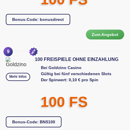
Bonus-Code: bonusdirect
Zum Angebot
9
100 FREISPIELE OHNE EINZAHLUNG
Bei Goldzino Casino
Gültig bei fünf verschiedenen Slots
Mehr Infos
Der Spinwert: 0,10 € pro Spin
100 FS
Bonus-Code: BNS100