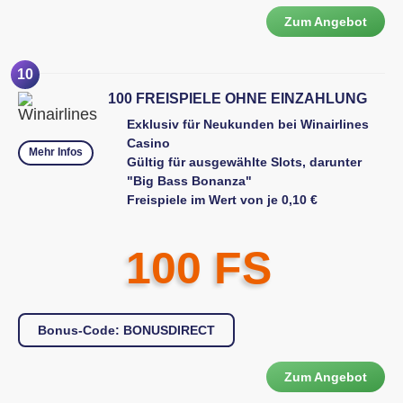
Zum Angebot
10
100 FREISPIELE OHNE EINZAHLUNG
Exklusiv für Neukunden bei Winairlines
Casino
Mehr Infos
Gültig für ausgewählte Slots, darunter
"Big Bass Bonanza"
Freispiele im Wert von je 0,10 €
100 FS
Bonus-Code: BONUSDIRECT
Zum Angebot