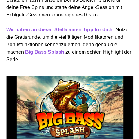
deine Free Spins und starte deine Angel-Session mit
Echtgeld-Gewinnen, ohne eigenes Risiko.
Wir haben an dieser Stelle einen Tipp für dich:
Nutze
die Gratisrunde, um die vielfältigen Modifikatoren und
Bonusfunktionen kennenzulernen, denn genau die
machen
Big Bass Splash
zu einem echten Highlight der
Serie.