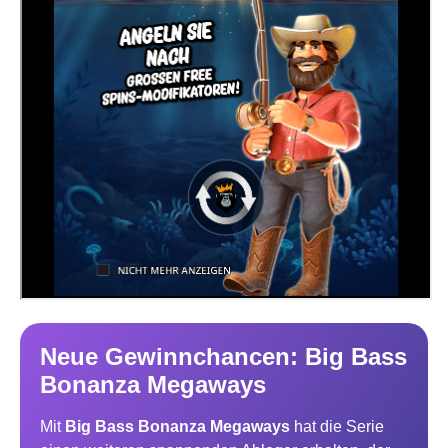
Neue Gewinnchancen: Big Bass
Bonanza Megaways
Mit
Big Bass Bonanza Megaways
hat die Serie