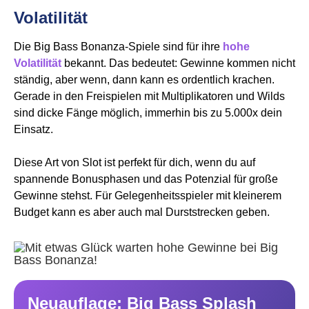
Volatilität
Die Big Bass Bonanza-Spiele sind für ihre
hohe
Volatilität
bekannt. Das bedeutet: Gewinne kommen nicht
ständig, aber wenn, dann kann es ordentlich krachen.
Gerade in den Freispielen mit Multiplikatoren und Wilds
sind dicke Fänge möglich, immerhin bis zu 5.000x dein
Einsatz.
Diese Art von Slot ist perfekt für dich, wenn du auf
spannende Bonusphasen und das Potenzial für große
Gewinne stehst. Für Gelegenheitsspieler mit kleinerem
Budget kann es aber auch mal Durststrecken geben.
Neuauflage: Big Bass Splash