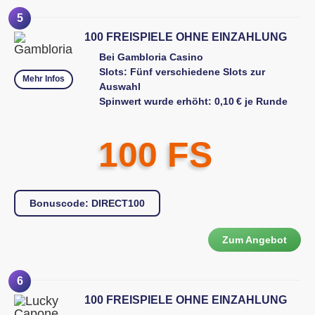
5
100 FREISPIELE OHNE EINZAHLUNG
Bei Gambloria Casino
Slots: Fünf verschiedene Slots zur
Mehr Infos
Auswahl
Spinwert wurde erhöht: 0,10 € je Runde
100 FS
Bonuscode: DIRECT100
Zum Angebot
6
100 FREISPIELE OHNE EINZAHLUNG