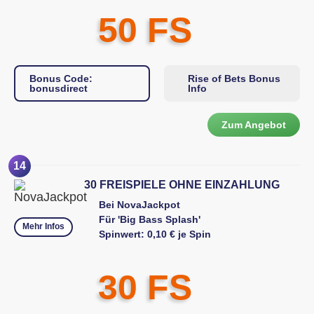
50 FS
Bonus Code:
Rise of Bets Bonus
bonusdirect
Info
Zum Angebot
14
30 FREISPIELE OHNE EINZAHLUNG
Bei NovaJackpot
Für 'Big Bass Splash'
Mehr Infos
Spinwert: 0,10 € je Spin
30 FS