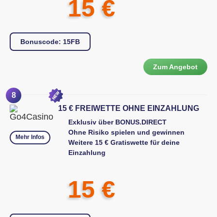
15 €
Bonuscode: 15FB
Zum Angebot
8
15 € FREIWETTE OHNE EINZAHLUNG
Exklusiv über BONUS.DIRECT
Ohne Risiko spielen und gewinnen
Mehr Infos
Weitere 15 € Gratiswette für deine
Einzahlung
15 €