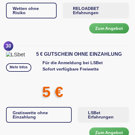
Wetten ohne
RELOADBET
Risiko
Erfahrungen
Zum Angebot
30
5 € GUTSCHEIN OHNE EINZAHLUNG
Für die Anmeldung bei LSBet
Mehr Infos
Sofort verfügbare Freiwette
5 €
Gratiswette ohne
LSBet
Einzahlung
Erfahrungen
Zum Angebot