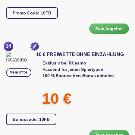
Promo Code: 10FB
Zum Angebot
14
10 € FREIWETTE OHNE EINZAHLUNG
Exklusiv bei RCasino
Passend für jeden Spiertypen
Mehr Infos
100 % Sportwetten-Bonus abholen
10 €
Bonuscode: 10FB