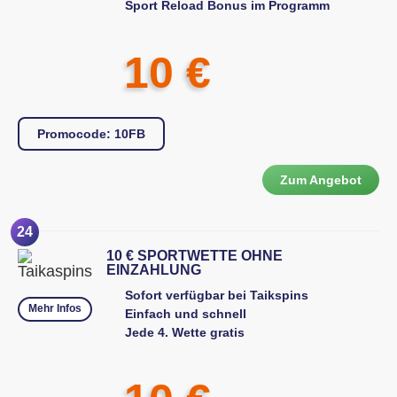
Sport Reload Bonus im Programm
10 €
Promocode: 10FB
Zum Angebot
24
10 € SPORTWETTE OHNE
EINZAHLUNG
Sofort verfügbar bei Taikspins
Mehr Infos
Einfach und schnell
Jede 4. Wette gratis