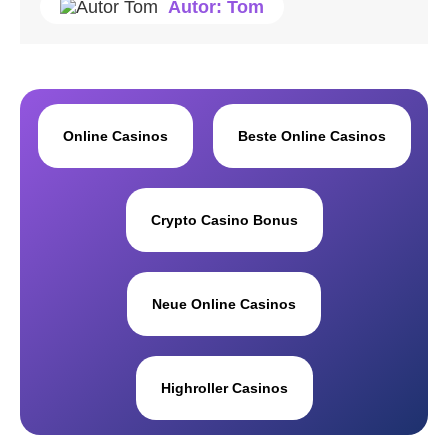
Autor: Tom
Online Casinos
Beste Online Casinos
Crypto Casino Bonus
Neue Online Casinos
Highroller Casinos