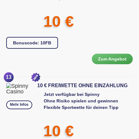
10 €
Bonuscode: 10FB
Zum Angebot
13
10 € FREIWETTE OHNE EINZAHLUNG
Jetzt verfügbar bei Spinny
Ohne Risiko spielen und gewinnen
Mehr Infos
Flexible Sportwette für deinen Tipp
10 €