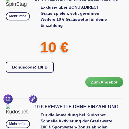
Exklusiv über BONUS.DIRECT
Gratis spielen, echt gewinnen
Mehr Infos
Weitere 10 € Gratiswette für deine
Einzahlung
10 €
Bonuscode: 10FB
Zum Angebot
12
10 € FREIWETTE OHNE EINZAHLUNG
Für die Anmeldung bei Kudosbet
Schnelle Aktivierung der Gratiswette
Mehr Infos
100 € Sportwetten-Bonus abholen