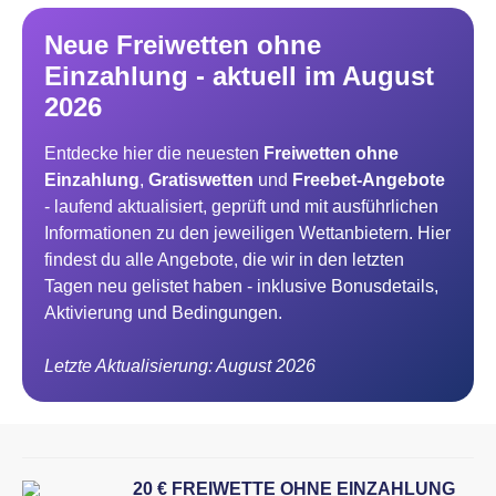
Neue Freiwetten ohne
Einzahlung - aktuell im August
2026
Entdecke hier die neuesten
Freiwetten ohne
Einzahlung
,
Gratiswetten
und
Freebet-Angebote
- laufend aktualisiert, geprüft und mit ausführlichen
Informationen zu den jeweiligen Wettanbietern. Hier
findest du alle Angebote, die wir in den letzten
Tagen neu gelistet haben - inklusive Bonusdetails,
Aktivierung und Bedingungen.
Letzte Aktualisierung: August 2026
20 € FREIWETTE OHNE EINZAHLUNG