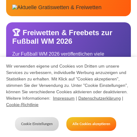
🏆 Freiwetten & Freebets zur
Fußball WM 2026
Zur Fußball WM 2026 veröffentlichen viele
Wettanbieter
exklusive Freebets
,
Gratiswetten
Wir verwenden eigene und Cookies von Dritten um unsere
ohne Einzahlung
und spezielle
Quotenboosts
für
Services zu verbessern, individuelle Werbung anzuzeigen und
Sportwetten-Fans. Besonders rund um Top-Spiele,
Statistiken zu erhalten. Mit Klick auf "Cookies akzeptieren",
Livewetten und die K.-o.-Phase erscheinen laufend
stimmen Sie der Verwendung zu. Unter "Cookie Einstellungen",
neue WM 2026 Angebote mit erhöhten Wett-
können Sie verschiedene Cookies aktivieren oder deaktivieren.
Quoten, Bonuscodes oder zeitlich limitierten
Weitere Informationen:
Impressum
|
Datenschutzerklärung
|
Cookie-Richtlinie
Sportwetten Aktionen.
Besonders beliebt sind aktuell:
Cookie Einstellungen
Alle Cookies akzeptieren
✅ Gratiswetten auf WM-Spiele