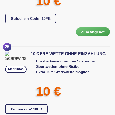
10 €
Gutschein Code: 10FB
Zum Angebot
25
10 € FREIWETTE OHNE EINZAHLUNG
Für die Anmeldung bei Scarawins
Sportwetten ohne Risiko
Mehr Infos
Extra 10 € Gratiswette möglich
10 €
Promocode: 10FB