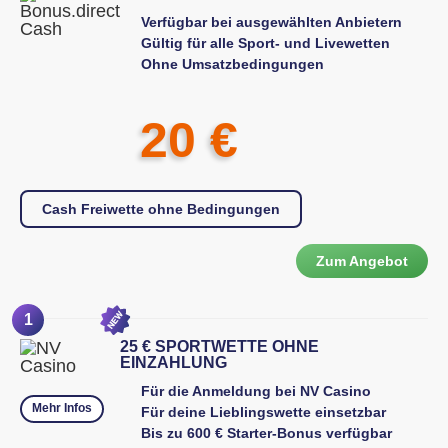
Verfügbar bei ausgewählten Anbietern
Gültig für alle Sport- und Livewetten
Ohne Umsatzbedingungen
20 €
Cash Freiwette ohne Bedingungen
Zum Angebot
1
25 € SPORTWETTE OHNE
EINZAHLUNG
Für die Anmeldung bei NV Casino
Mehr Infos
Für deine Lieblingswette einsetzbar
Bis zu 600 € Starter-Bonus verfügbar