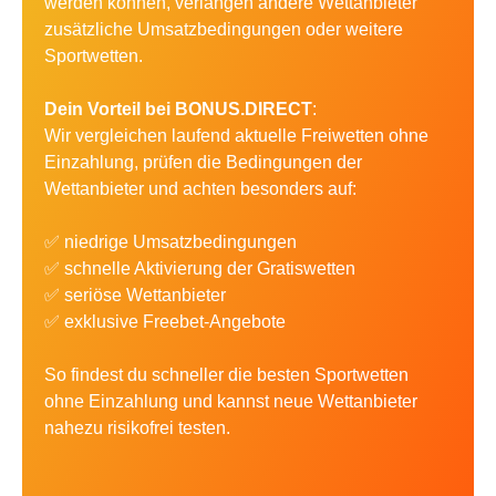
werden können, verlangen andere Wettanbieter
zusätzliche Umsatzbedingungen oder weitere
Sportwetten.
Dein Vorteil bei BONUS.DIRECT
:
Wir vergleichen laufend aktuelle Freiwetten ohne
Einzahlung, prüfen die Bedingungen der
Wettanbieter und achten besonders auf:
✅ niedrige Umsatzbedingungen
✅ schnelle Aktivierung der Gratiswetten
✅ seriöse Wettanbieter
✅ exklusive Freebet-Angebote
So findest du schneller die besten Sportwetten
ohne Einzahlung und kannst neue Wettanbieter
nahezu risikofrei testen.