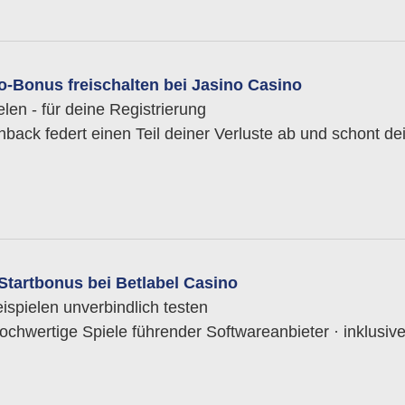
no-Bonus freischalten bei Jasino Casino
elen - für deine Registrierung
back federt einen Teil deiner Verluste ab und schont de
 Startbonus bei Betlabel Casino
ispielen unverbindlich testen
ochwertige Spiele führender Softwareanbieter · inklusiv