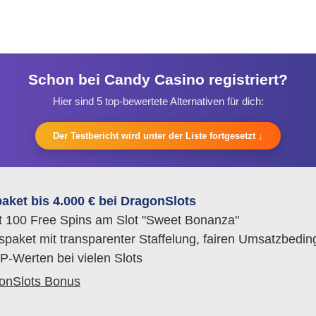
Schon bei Candy Casino registriert?
Hier sind 5 top-bewertete Alternativen für dich:
Der Testbericht wird unter der Liste fortgesetzt ↓
ket bis 4.000 € bei DragonSlots
it 100 Free Spins am Slot "Sweet Bonanza"
paket mit transparenter Staffelung, fairen Umsatzbedi
-Werten bei vielen Slots
gonSlots Bonus