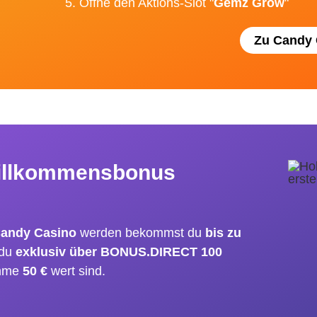
5. Öffne den Aktions-Slot "
Gemz Grow
"
Zu Candy 
Willkommensbonus
andy Casino
werden bekommst du
bis zu
 du
exklusiv über BONUS.DIRECT 100
umme
50 €
wert sind.