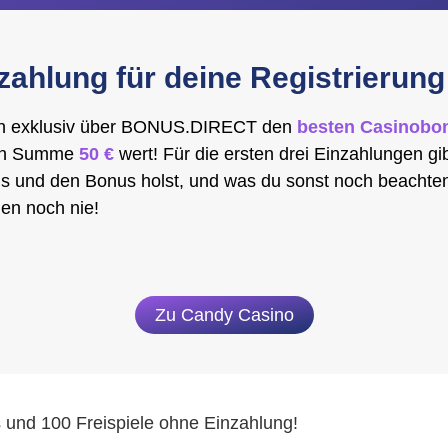
zahlung für deine Registrierung
 exklusiv über BONUS.DIRECT den
besten Casinobo
 in Summe
50 €
wert! Für die ersten drei Einzahlungen gib
ins und den Bonus holst, und was du sonst noch beachte
en noch nie!
Zu Candy Casino