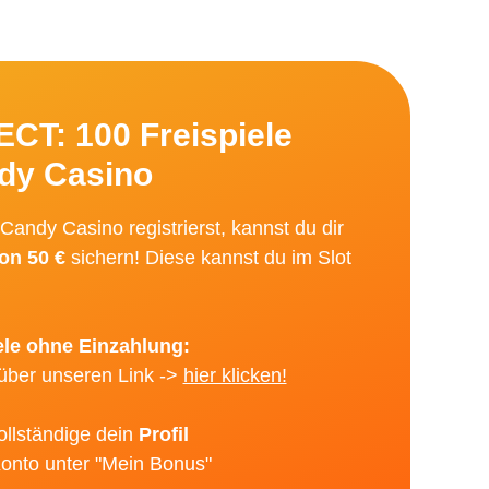
CT: 100 Freispiele
dy Casino
ndy Casino registrierst, kannst du dir
on 50 €
sichern! Diese kannst du im Slot
iele ohne Einzahlung:
über unseren Link ->
hier klicken!
llständige dein
Profil
 Konto unter "Mein Bonus"