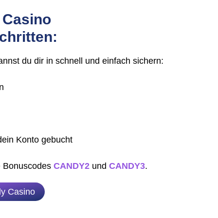
y Casino
hritten:
nnst du dir in schnell und einfach sichern:
n
dein Konto gebucht
ie Bonuscodes
CANDY2
und
CANDY3
.
y Casino