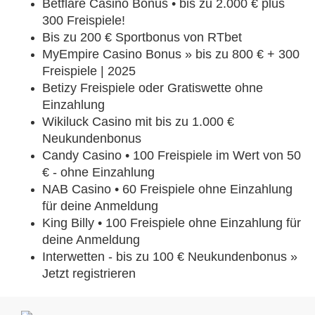
Betflare Casino Bonus • bis zu 2.000 € plus
300 Freispiele!
Bis zu 200 € Sportbonus von RTbet
MyEmpire Casino Bonus » bis zu 800 € + 300
Freispiele | 2025
Betizy Freispiele oder Gratiswette ohne
Einzahlung
Wikiluck Casino mit bis zu 1.000 €
Neukundenbonus
Candy Casino • 100 Freispiele im Wert von 50
€ - ohne Einzahlung
NAB Casino • 60 Freispiele ohne Einzahlung
für deine Anmeldung
King Billy • 100 Freispiele ohne Einzahlung für
deine Anmeldung
Interwetten - bis zu 100 € Neukundenbonus »
Jetzt registrieren