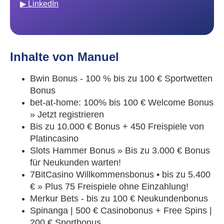
▶ LinkedIn
Inhalte von Manuel
Bwin Bonus - 100 % bis zu 100 € Sportwetten
Bonus
bet-at-home: 100% bis 100 € Welcome Bonus
» Jetzt registrieren
Bis zu 10.000 € Bonus + 450 Freispiele von
Platincasino
Slots Hammer Bonus » Bis zu 3.000 € Bonus
für Neukunden warten!
7BitCasino Willkommensbonus • bis zu 5.400
€ » Plus 75 Freispiele ohne Einzahlung!
Merkur Bets - bis zu 100 € Neukundenbonus
Spinanga | 500 € Casinobonus + Free Spins |
200 € Sportbonus