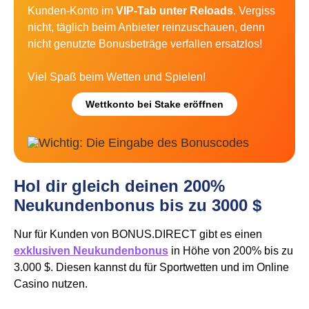
Kunden-Konto im
VIP-Tab unter Reloads
. Vergiss
nicht, täglich beim Anbieter reinzuschauen, denn
nicht genutzte Bonusbeträge verfallen ersatzlos!
Viel Spaß beim Wetten und Spielen!
Wettkonto bei Stake eröffnen
Hol dir gleich deinen 200%
Neukundenbonus bis zu 3000 $
Nur für Kunden von BONUS.DIRECT gibt es einen
exklusiven Neukundenbonus
in Höhe von 200% bis zu
3.000 $. Diesen kannst du für Sportwetten und im Online
Casino nutzen.