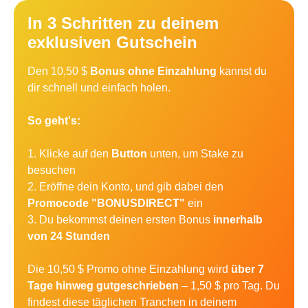
In 3 Schritten zu deinem
exklusiven Gutschein
Den 10,50 $
Bonus ohne Einzahlung
kannst du
dir schnell und einfach holen.
So geht's:
1. Klicke auf den
Button
unten, um Stake zu
besuchen
2. Eröffne dein Konto, und gib dabei den
Promocode "BONUSDIRECT"
ein
3. Du bekommst deinen ersten Bonus
innerhalb
von 24 Stunden
Die 10,50 $ Promo ohne Einzahlung wird
über 7
Tage hinweg gutgeschrieben
– 1,50 $ pro Tag. Du
findest diese täglichen Tranchen in deinem