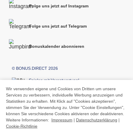
Folge uns jetzt auf Instagram
Folge uns jetzt auf Telegram
Bonuskalender abonnieren
© BONUS.DIRECT 2026
Spielen mit Verantwortung!
Wir verwenden eigene und Cookies von Dritten um unsere
Services zu verbessern, individuelle Werbung anzuzeigen und
Kontakt
Statistiken zu erhalten. Mit Klick auf "Cookies akzeptieren",
Über BONUS.DIRECT
stimmen Sie der Verwendung zu. Unter "Cookie Einstellungen",
Allgemeine Geschäftsbedingungen
können Sie verschiedene Cookies aktivieren oder deaktivieren.
Jobs
Weitere Informationen:
Impressum
|
Datenschutzerklärung
|
Cookie-Richtlinie
Häufig gestellte Fragen