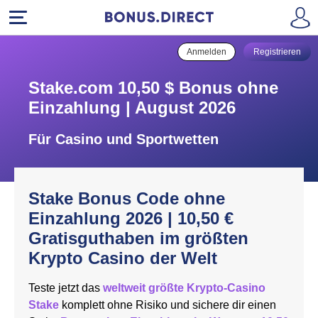
Anmelden
Registrieren
Stake.com 10,50 $ Bonus ohne
Einzahlung | August 2026
Für Casino und Sportwetten
Stake Bonus Code ohne
Einzahlung 2026 | 10,50 €
Gratisguthaben im größten
Krypto Casino der Welt
Teste jetzt das
weltweit größte Krypto-Casino
Stake
komplett ohne Risiko und sichere dir einen