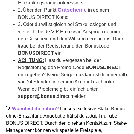
Einzahlungsbonus interessierst
Gutscheine
2. Über den Punkt
in deinem
BONUS.DIRECT Konto
3. Oder du willst gleich bei Stake loslegen und
vielleicht beide VIP Promos in Anspruch nehmen,
den Gutschein und den Willkommensbonus. Dann
trage bei der Registrierung den Bonuscode
BONUSDIRECT
ein
ACHTUNG:
Hast du vergessen bei der
Registrierung den Promo-Code
BONUSDIRECT
einzugeben? Keine Sorge: das kannst du innerhalb
von 24 Stunden in deinem Account nachholen.
Wenn es Probleme gibt, einfach unter
support@bonus.direct
melden
💡
Wusstest du schon?
Dieses exklusive
Stake Bonus
-
ohne-Einzahlung Angebot erhältst du aktuell nur über
BONUS.DIRECT. Durch den direkten Kontakt zum Stake-
Management können wir spezielle Freispiele,