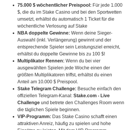
75.000 $ wöchentlicher Preispool:
Für jede 1.000
$, die du im Stake Casino und bei den Sportwetten
umsetzt, erhältst du automatisch 1 Ticket für die
wöchentliche Verlosung auf Stake
NBA doppelte Gewinne:
Wenn deine Sieger-
Auswahl (inkl. Verlängerung) gewinnt und der
entsprechende Spieler sein Leistungsziel erreicht,
erhältst du doppelte Gewinne bis zu 100 $!
Multiplikator Rennen:
Wenn du bei vier
ausgewählten Spielen jede Woche einen der
größten Multiplikatoren triffst, erhältst du einen
Anteil am 10.000 $ Preispool.
Stake Telegram Challenge:
Besuche einfach den
offiziellen Telegram-Kanal:
Stake.com - Live
Challenge
und betrete den Challenges Room wenn
die täglichen Spiele beginnen.
VIP-Programm:
Das Stake Casino schafft einen
attraktiven Anreiz, häufig zu spielen und hohe