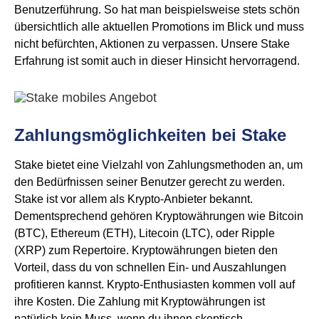
Benutzerführung. So hat man beispielsweise stets schön
übersichtlich alle aktuellen Promotions im Blick und muss
nicht befürchten, Aktionen zu verpassen. Unsere Stake
Erfahrung ist somit auch in dieser Hinsicht hervorragend.
Zahlungsmöglichkeiten bei Stake
Stake bietet eine Vielzahl von Zahlungsmethoden an, um
den Bedürfnissen seiner Benutzer gerecht zu werden.
Stake ist vor allem als Krypto-Anbieter bekannt.
Dementsprechend gehören Kryptowährungen wie Bitcoin
(BTC), Ethereum (ETH), Litecoin (LTC), oder Ripple
(XRP) zum Repertoire. Kryptowährungen bieten den
Vorteil, dass du von schnellen Ein- und Auszahlungen
profitieren kannst. Krypto-Enthusiasten kommen voll auf
ihre Kosten. Die Zahlung mit Kryptowährungen ist
natürlich kein Muss, wenn du ihnen skeptisch