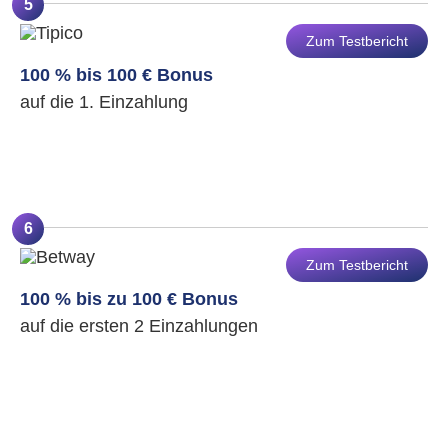
5
Zum Testbericht
100 % bis 100 € Bonus
auf die 1. Einzahlung
6
Zum Testbericht
100 % bis zu 100 € Bonus
auf die ersten 2 Einzahlungen