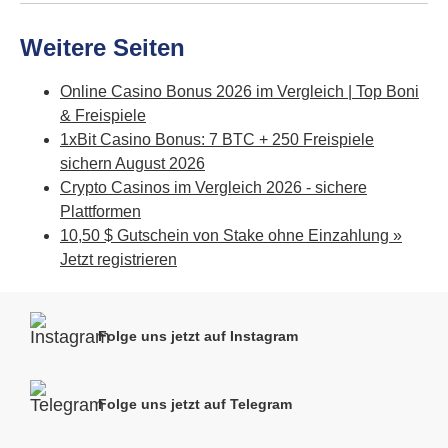
Weitere Seiten
Online Casino Bonus 2026 im Vergleich | Top Boni
& Freispiele
1xBit Casino Bonus: 7 BTC + 250 Freispiele
sichern August 2026
Crypto Casinos im Vergleich 2026 - sichere
Plattformen
10,50 $ Gutschein von Stake ohne Einzahlung »
Jetzt registrieren
Folge uns jetzt auf Instagram
Folge uns jetzt auf Telegram