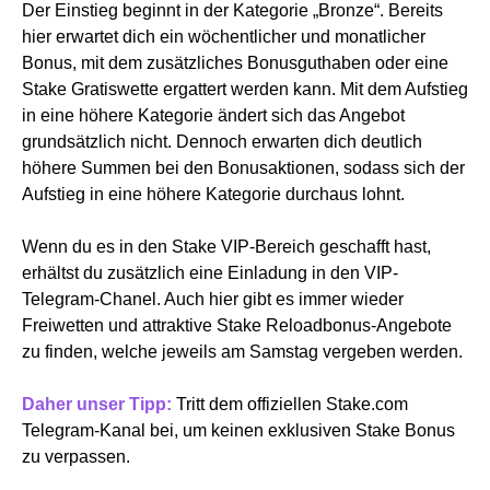
Der Einstieg beginnt in der Kategorie „Bronze“. Bereits
hier erwartet dich ein wöchentlicher und monatlicher
Bonus, mit dem zusätzliches Bonusguthaben oder eine
Stake Gratiswette ergattert werden kann. Mit dem Aufstieg
in eine höhere Kategorie ändert sich das Angebot
grundsätzlich nicht. Dennoch erwarten dich deutlich
höhere Summen bei den Bonusaktionen, sodass sich der
Aufstieg in eine höhere Kategorie durchaus lohnt.
Wenn du es in den Stake VIP-Bereich geschafft hast,
erhältst du zusätzlich eine Einladung in den VIP-
Telegram-Chanel. Auch hier gibt es immer wieder
Freiwetten und attraktive Stake Reloadbonus-Angebote
zu finden, welche jeweils am Samstag vergeben werden.
Daher unser Tipp:
Tritt dem offiziellen Stake.com
Telegram-Kanal bei, um keinen exklusiven Stake Bonus
zu verpassen.