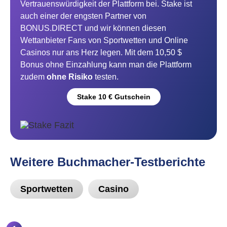
Vertrauenswürdigkeit der Plattform bei. Stake ist
auch einer der engsten Partner von
BONUS.DIRECT und wir können diesen
Wettanbieter Fans von Sportwetten und Online
Casinos nur ans Herz legen. Mit dem 10,50 $
Bonus ohne Einzahlung kann man die Plattform
zudem
ohne Risiko
testen.
Stake 10 € Gutschein
Weitere Buchmacher-Testberichte
Sportwetten
Casino