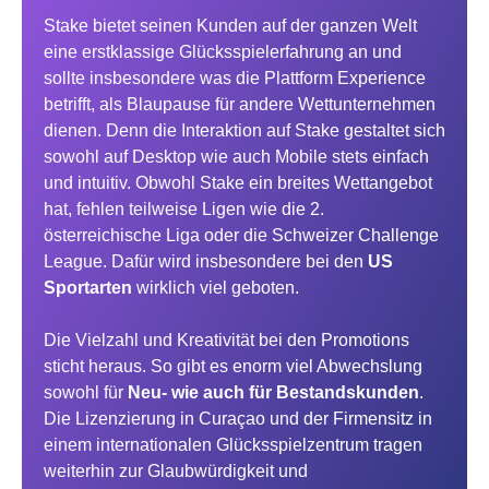
Stake bietet seinen Kunden auf der ganzen Welt
eine erstklassige Glücksspielerfahrung an und
sollte insbesondere was die Plattform Experience
betrifft, als Blaupause für andere Wettunternehmen
dienen. Denn die Interaktion auf Stake gestaltet sich
sowohl auf Desktop wie auch Mobile stets einfach
und intuitiv. Obwohl Stake ein breites Wettangebot
hat, fehlen teilweise Ligen wie die 2.
österreichische Liga oder die Schweizer Challenge
League. Dafür wird insbesondere bei den
US
Sportarten
wirklich viel geboten.
Die Vielzahl und Kreativität bei den Promotions
sticht heraus. So gibt es enorm viel Abwechslung
sowohl für
Neu- wie auch für Bestandskunden
.
Die Lizenzierung in Curaçao und der Firmensitz in
einem internationalen Glücksspielzentrum tragen
weiterhin zur Glaubwürdigkeit und