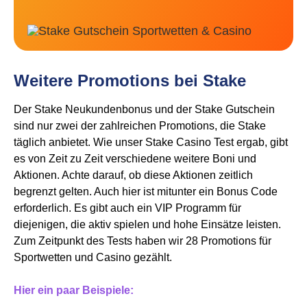
Weitere Promotions bei Stake
Der Stake Neukundenbonus und der Stake Gutschein
sind nur zwei der zahlreichen Promotions, die Stake
täglich anbietet. Wie unser Stake Casino Test ergab, gibt
es von Zeit zu Zeit verschiedene weitere Boni und
Aktionen. Achte darauf, ob diese Aktionen zeitlich
begrenzt gelten. Auch hier ist mitunter ein Bonus Code
erforderlich. Es gibt auch ein VIP Programm für
diejenigen, die aktiv spielen und hohe Einsätze leisten.
Zum Zeitpunkt des Tests haben wir 28 Promotions für
Sportwetten und Casino gezählt.
Hier ein paar Beispiele: