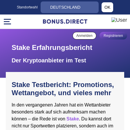
DEUTSCHLAND
OK
Standortwahl
Anmelden
Registrieren
Stake Erfahrungsbericht
Der Kryptoanbieter im Test
Stake Testbericht: Promotions,
Wettangebot, und vieles mehr
In den vergangenen Jahren hat ein Wettanbieter
besonders stark auf sich aufmerksam machen
können – die Rede ist von
Stake
. Du kannst dort
nicht nur Sportwetten platzieren, sondern auch im