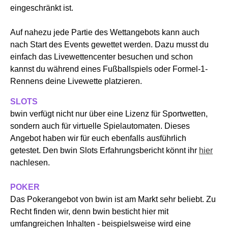
eingeschränkt ist.
Auf nahezu jede Partie des Wettangebots kann auch
nach Start des Events gewettet werden. Dazu musst du
einfach das Livewettencenter besuchen und schon
kannst du während eines Fußballspiels oder Formel-1-
Rennens deine Livewette platzieren.
SLOTS
bwin verfügt nicht nur über eine Lizenz für Sportwetten,
sondern auch für virtuelle Spielautomaten. Dieses
Angebot haben wir für euch ebenfalls ausführlich
getestet. Den bwin Slots Erfahrungsbericht könnt ihr
hier
nachlesen.
POKER
Das Pokerangebot von bwin ist am Markt sehr beliebt. Zu
Recht finden wir, denn bwin besticht hier mit
umfangreichen Inhalten - beispielsweise wird eine