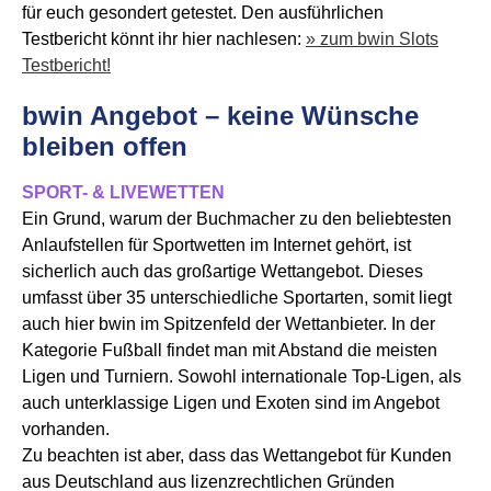
für euch gesondert getestet. Den ausführlichen
Testbericht könnt ihr hier nachlesen:
» zum bwin Slots
Testbericht!
bwin Angebot – keine Wünsche
bleiben offen
SPORT- & LIVEWETTEN
Ein Grund, warum der Buchmacher zu den beliebtesten
Anlaufstellen für Sportwetten im Internet gehört, ist
sicherlich auch das großartige Wettangebot. Dieses
umfasst über 35 unterschiedliche Sportarten, somit liegt
auch hier bwin im Spitzenfeld der Wettanbieter. In der
Kategorie Fußball findet man mit Abstand die meisten
Ligen und Turniern. Sowohl internationale Top-Ligen, als
auch unterklassige Ligen und Exoten sind im Angebot
vorhanden.
Zu beachten ist aber, dass das Wettangebot für Kunden
aus Deutschland aus lizenzrechtlichen Gründen