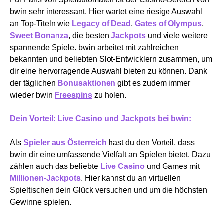
bwin sehr interessant. Hier wartet eine riesige Auswahl
an Top-Titeln wie
Legacy of Dead
,
Gates of Olympus
,
Sweet Bonanza
, die besten
Jackpots
und viele weitere
spannende Spiele. bwin arbeitet mit zahlreichen
bekannten und beliebten Slot-Entwicklern zusammen, um
dir eine hervorragende Auswahl bieten zu können. Dank
der täglichen
Bonusaktionen
gibt es zudem immer
wieder bwin
Freespins
zu holen.
Dein Vorteil: Live Casino und Jackpots bei bwin:
Als
Spieler aus Österreich
hast du den Vorteil, dass
bwin dir eine umfassende Vielfalt an Spielen bietet. Dazu
zählen auch das beliebte
Live Casino
und Games mit
Millionen-Jackpots
. Hier kannst du an virtuellen
Spieltischen dein Glück versuchen und um die höchsten
Gewinne spielen.