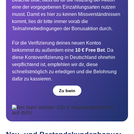
eine der vorgegebenen Einzahlungsarten nutzen
musst. Damit es hier zu keinen Missverständnissen
kommt, lies dir bitte immer vorab die
Teilnahmebedingungen der Bonusaktion durch.
Für die Verifizierung deines neuen Kontos
bekommst du außerdem eine
10 € Free Bet
. Da
diese Kontoverifizierung in Deutschland ohnehin
verpflichtend ist, empfehlen wir dir, diese
schnellstmöglich zu erledigen und die Belohnung
dafür zu kassieren.
Zu bwin