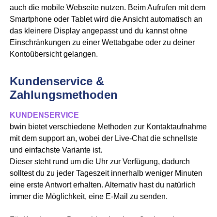
auch die mobile Webseite nutzen. Beim Aufrufen mit dem
Smartphone oder Tablet wird die Ansicht automatisch an
das kleinere Display angepasst und du kannst ohne
Einschränkungen zu einer Wettabgabe oder zu deiner
Kontoübersicht gelangen.
Kundenservice &
Zahlungsmethoden
KUNDENSERVICE
bwin bietet verschiedene Methoden zur Kontaktaufnahme
mit dem support an, wobei der Live-Chat die schnellste
und einfachste Variante ist.
Dieser steht rund um die Uhr zur Verfügung, dadurch
solltest du zu jeder Tageszeit innerhalb weniger Minuten
eine erste Antwort erhalten. Alternativ hast du natürlich
immer die Möglichkeit, eine E-Mail zu senden.