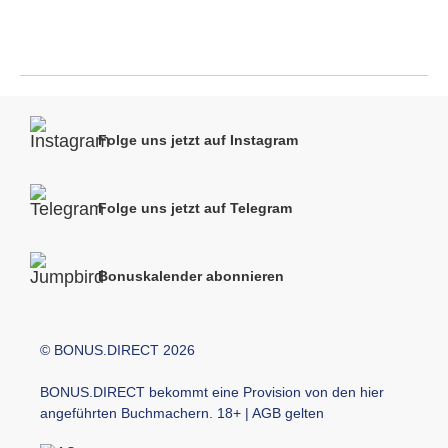
Folge uns jetzt auf Instagram
Folge uns jetzt auf Telegram
Bonuskalender abonnieren
© BONUS.DIRECT 2026
BONUS.DIRECT bekommt eine Provision von den hier
angeführten Buchmachern. 18+ | AGB gelten