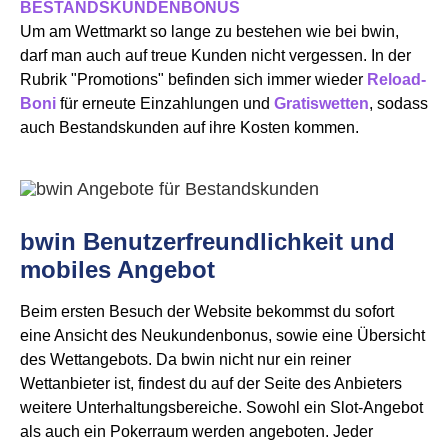
BESTANDSKUNDENBONUS
Um am Wettmarkt so lange zu bestehen wie bei bwin,
darf man auch auf treue Kunden nicht vergessen. In der
Rubrik "Promotions" befinden sich immer wieder
Reload-
Boni
für erneute Einzahlungen und
Gratiswetten
, sodass
auch Bestandskunden auf ihre Kosten kommen.
bwin Benutzerfreundlichkeit und
mobiles Angebot
Beim ersten Besuch der Website bekommst du sofort
eine Ansicht des Neukundenbonus, sowie eine Übersicht
des Wettangebots. Da bwin nicht nur ein reiner
Wettanbieter ist, findest du auf der Seite des Anbieters
weitere Unterhaltungsbereiche. Sowohl ein Slot-Angebot
als auch ein Pokerraum werden angeboten. Jeder