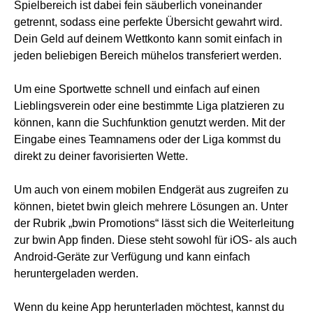
Spielbereich ist dabei fein säuberlich voneinander
getrennt, sodass eine perfekte Übersicht gewahrt wird.
Dein Geld auf deinem Wettkonto kann somit einfach in
jeden beliebigen Bereich mühelos transferiert werden.
Um eine Sportwette schnell und einfach auf einen
Lieblingsverein oder eine bestimmte Liga platzieren zu
können, kann die Suchfunktion genutzt werden. Mit der
Eingabe eines Teamnamens oder der Liga kommst du
direkt zu deiner favorisierten Wette.
Um auch von einem mobilen Endgerät aus zugreifen zu
können, bietet bwin gleich mehrere Lösungen an. Unter
der Rubrik „bwin Promotions“ lässt sich die Weiterleitung
zur bwin App finden. Diese steht sowohl für iOS- als auch
Android-Geräte zur Verfügung und kann einfach
heruntergeladen werden.
Wenn du keine App herunterladen möchtest, kannst du