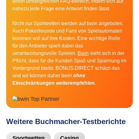
einen umfangreichen FAQ-Bereich, indem sich auf
nahezu jede Frage eine Antwort finden lässt.
Nicht nur Sportwetten werden auf bwin angeboten.
Auch Pokerfreunde und Fans von Spielautomaten
kommen voll auf ihre Kosten. Eine wichtige Rolle
für den Anbieter spielt dabei das
verantwortungsvolle Spielen.
Bwin
sieht sich in der
Pflicht, dass für die Kunden Spaß und Spannung im
Vordergrund bleibt. BONUS.DIRECT schätzt das
und wir können daher bwin
ohne
Einschränkungen weiterempfehlen
.
Weitere Buchmacher-Testberichte
Sportwetten
Casino