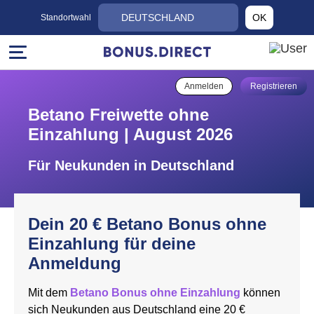
DEUTSCHLAND
OK
Standortwahl
Anmelden
Registrieren
Betano Freiwette ohne
Einzahlung | August 2026
Für Neukunden in Deutschland
Dein 20 € Betano Bonus ohne
Einzahlung für deine
Anmeldung
Mit dem
Betano Bonus ohne Einzahlung
können
sich Neukunden aus Deutschland eine 20 €