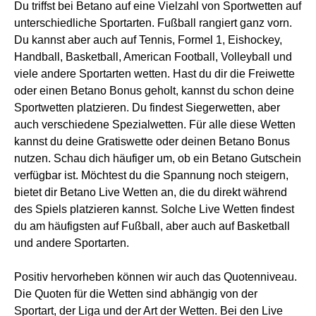
Du triffst bei Betano auf eine Vielzahl von Sportwetten auf
unterschiedliche Sportarten. Fußball rangiert ganz vorn.
Du kannst aber auch auf Tennis, Formel 1, Eishockey,
Handball, Basketball, American Football, Volleyball und
viele andere Sportarten wetten. Hast du dir die Freiwette
oder einen Betano Bonus geholt, kannst du schon deine
Sportwetten platzieren. Du findest Siegerwetten, aber
auch verschiedene Spezialwetten. Für alle diese Wetten
kannst du deine Gratiswette oder deinen Betano Bonus
nutzen. Schau dich häufiger um, ob ein Betano Gutschein
verfügbar ist. Möchtest du die Spannung noch steigern,
bietet dir Betano Live Wetten an, die du direkt während
des Spiels platzieren kannst. Solche Live Wetten findest
du am häufigsten auf Fußball, aber auch auf Basketball
und andere Sportarten.
Positiv hervorheben können wir auch das Quotenniveau.
Die Quoten für die Wetten sind abhängig von der
Sportart, der Liga und der Art der Wetten. Bei den Live