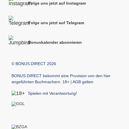
Folge uns jetzt auf Instagram
Folge uns jetzt auf Telegram
Bonuskalender abonnieren
© BONUS.DIRECT 2026
BONUS.DIRECT bekommt eine Provision von den hier
angeführten Buchmachern. 18+ | AGB gelten
Spielen mit Verantwortung!