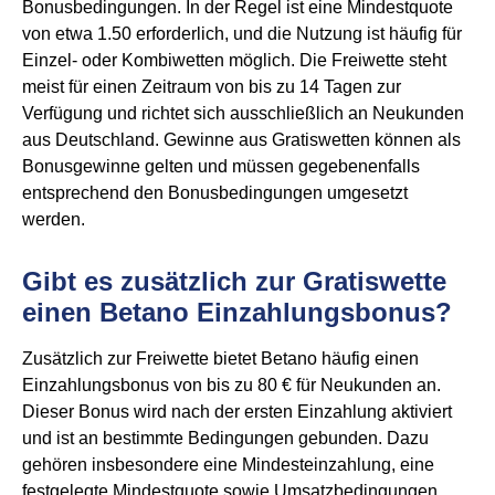
Bonusbedingungen. In der Regel ist eine Mindestquote
von etwa 1.50 erforderlich, und die Nutzung ist häufig für
Einzel- oder Kombiwetten möglich. Die Freiwette steht
meist für einen Zeitraum von bis zu 14 Tagen zur
Verfügung und richtet sich ausschließlich an Neukunden
aus Deutschland. Gewinne aus Gratiswetten können als
Bonusgewinne gelten und müssen gegebenenfalls
entsprechend den Bonusbedingungen umgesetzt
werden.
Gibt es zusätzlich zur Gratiswette
einen Betano Einzahlungsbonus?
Zusätzlich zur Freiwette bietet Betano häufig einen
Einzahlungsbonus von bis zu 80 € für Neukunden an.
Dieser Bonus wird nach der ersten Einzahlung aktiviert
und ist an bestimmte Bedingungen gebunden. Dazu
gehören insbesondere eine Mindesteinzahlung, eine
festgelegte Mindestquote sowie Umsatzbedingungen