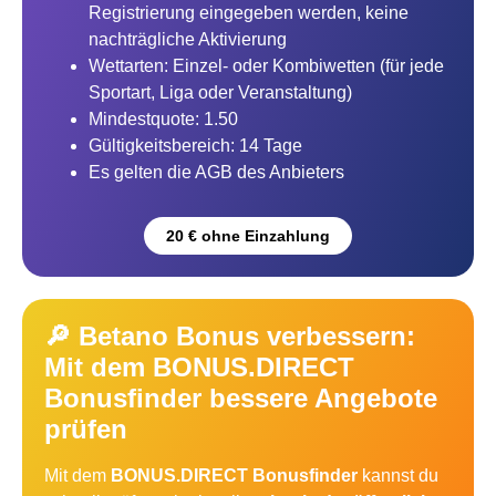
Registrierung eingegeben werden, keine
nachträgliche Aktivierung
Wettarten: Einzel- oder Kombiwetten (für jede
Sportart, Liga oder Veranstaltung)
Mindestquote: 1.50
Gültigkeitsbereich: 14 Tage
Es gelten die AGB des Anbieters
20 € ohne Einzahlung
🔎 Betano Bonus verbessern:
Mit dem BONUS.DIRECT
Bonusfinder bessere Angebote
prüfen
Mit dem
BONUS.DIRECT Bonusfinder
kannst du