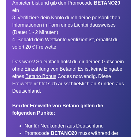
Anbieter bist und gib den Promocode
BETANO20
ein
3. Verifiziere dein Konto durch deine persönlichen
Informationen in Form eines Lichtbildausweises
(Dauer 1 - 2 Minuten)
4. Sobald dein Wettkonto verifiziert ist, erhältst du
sofort 20 € Freiwette
Das war's! So einfach holst du dir deinen Gutschein
ohne Einzahlung von Betano! Es ist keine Eingabe
eines
Betano Bonus
Codes notwendig. Diese
Freiwette richtet sich ausschließlich an Kunden aus
Deutschland.
Bei der Freiwette von Betano gelten die
folgenden Punkte:
Nur für Neukunden aus Deutschland
Promocode
BETANO20
muss während der