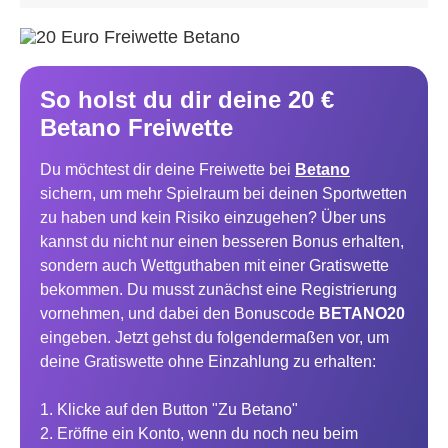
So holst du dir deine 20 €
Betano Freiwette
Du möchtest dir deine Freiwette bei
Betano
sichern, um mehr Spielraum bei deinen Sportwetten
zu haben und kein Risiko einzugehen? Über uns
kannst du nicht nur einen besseren Bonus erhalten,
sondern auch Wettguthaben mit einer Gratiswette
bekommen. Du musst zunächst eine Registrierung
vornehmen, und dabei den Bonuscode
BETANO20
eingeben. Jetzt gehst du folgendermaßen vor, um
deine Gratiswette ohne Einzahlung zu erhalten:
1. Klicke auf den Button "Zu Betano"
2. Eröffne ein Konto, wenn du noch neu beim