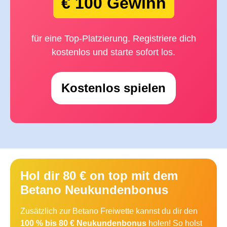
€ 100 Gewinn
für eine Top-Platzierung. Registriere dich
kostenlos und starte sofort los.
Kostenlos spielen
Hol dir 80 € on top mit dem
Betano Neukundenbonus
Zusätzlich zur Betano Freiwette kannst du dir den
100 % bis 80 € Neukundenbonus
holen! So holst