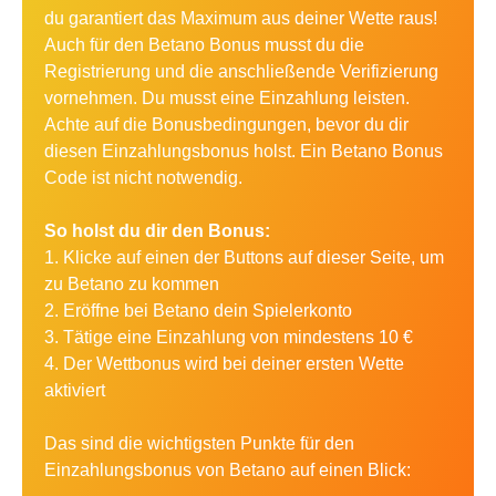
du garantiert das Maximum aus deiner Wette raus!
Auch für den Betano Bonus musst du die
Registrierung und die anschließende Verifizierung
vornehmen. Du musst eine Einzahlung leisten.
Achte auf die Bonusbedingungen, bevor du dir
diesen Einzahlungsbonus holst. Ein Betano Bonus
Code ist nicht notwendig.
So holst du dir den Bonus:
1. Klicke auf einen der Buttons auf dieser Seite, um
zu Betano zu kommen
2. Eröffne bei Betano dein Spielerkonto
3. Tätige eine Einzahlung von mindestens 10 €
4. Der Wettbonus wird bei deiner ersten Wette
aktiviert
Das sind die wichtigsten Punkte für den
Einzahlungsbonus von Betano auf einen Blick: