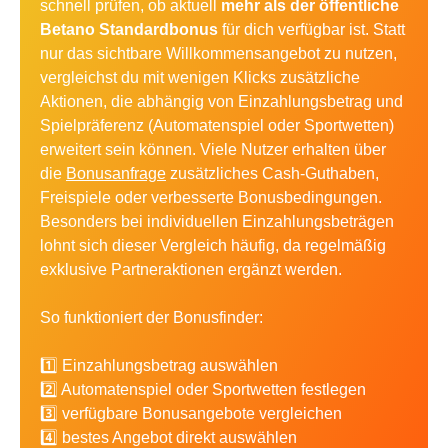
schnell prüfen, ob aktuell
mehr als der öffentliche
Betano Standardbonus
für dich verfügbar ist. Statt
nur das sichtbare Willkommensangebot zu nutzen,
vergleichst du mit wenigen Klicks zusätzliche
Aktionen, die abhängig von Einzahlungsbetrag und
Spielpräferenz (Automatenspiel oder Sportwetten)
erweitert sein können. Viele Nutzer erhalten über
die
Bonusanfrage
zusätzliches Cash-Guthaben,
Freispiele oder verbesserte Bonusbedingungen.
Besonders bei individuellen Einzahlungsbeträgen
lohnt sich dieser Vergleich häufig, da regelmäßig
exklusive Partneraktionen ergänzt werden.
So funktioniert der Bonusfinder:
1️⃣ Einzahlungsbetrag auswählen
2️⃣ Automatenspiel oder Sportwetten festlegen
3️⃣ verfügbare Bonusangebote vergleichen
4️⃣ bestes Angebot direkt auswählen