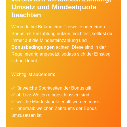
Umsatz und Mindestquote
beachten
Wenn du bei Betano eine Freiwette oder einen
Bonus mit Einzahlung nutzen möchtest, solltest du
immer auf die Mindesteinzahlung und
Bonusbedingungen
achten. Diese sind in der
Regel niedrig angesetzt, sodass sich der Einstieg
schnell lohnt.
Wichtig ist außerdem:
✅ für welche Sportwetten der Bonus gilt
✅ ob Live-Wetten eingeschlossen sind
✅ welche Mindestquote erfüllt werden muss
✅ innerhalb welchen Zeitraums der Bonus
umzusetzen ist