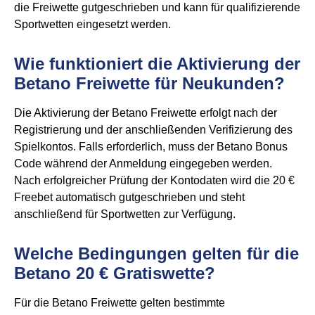
die Freiwette gutgeschrieben und kann für qualifizierende
Sportwetten eingesetzt werden.
Wie funktioniert die Aktivierung der
Betano Freiwette für Neukunden?
Die Aktivierung der Betano Freiwette erfolgt nach der
Registrierung und der anschließenden Verifizierung des
Spielkontos. Falls erforderlich, muss der Betano Bonus
Code während der Anmeldung eingegeben werden.
Nach erfolgreicher Prüfung der Kontodaten wird die 20 €
Freebet automatisch gutgeschrieben und steht
anschließend für Sportwetten zur Verfügung.
Welche Bedingungen gelten für die
Betano 20 € Gratiswette?
Für die Betano Freiwette gelten bestimmte