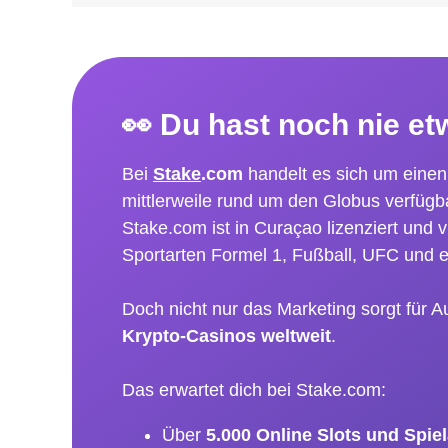
👀 Du hast noch nie et
Bei
Stake
.com
handelt es sich um eine
mittlerweile rund um den Globus verfügba
Stake.com ist in Curaçao lizenziert und 
Sportarten Formel 1, Fußball, UFC und e
Doch nicht nur das Marketing sorgt für
Krypto-Casinos weltweit
.
Das erwartet dich bei Stake.com:
Über
5.000 Online Slots und Spi