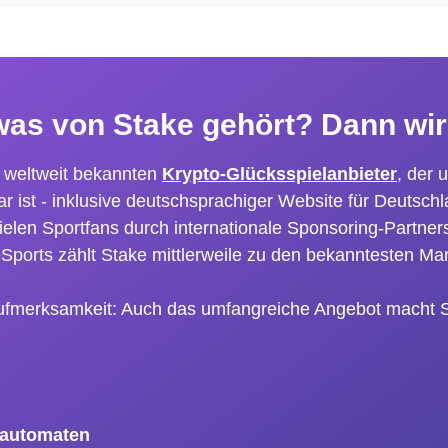
was von Stake gehört? Dann wir
n weltweit bekannten
Krypto-Glücksspielanbieter
, der 
r ist - inklusive deutschsprachiger Website für Deutsch
vielen Sportfans durch internationale Sponsoring-Partne
Sports zählt Stake mittlerweile zu den bekanntesten M
 Aufmerksamkeit: Auch das umfangreiche Angebot macht
elautomaten