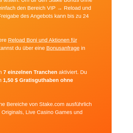
s testen. Um dir den Stake Bonus ohne
 einfach den Bereich VIP → Reload und
Freigabe des Angebots kann bis zu 24
tere
Reload Boni und Aktionen für
kannst du über eine
Bonusanfrage
in
in
7 einzelnen Tranchen
aktiviert. Du
ch
1,50 $ Gratisguthaben ohne
ene Bereiche von Stake.com ausführlich
e Originals, Live Casino Games und