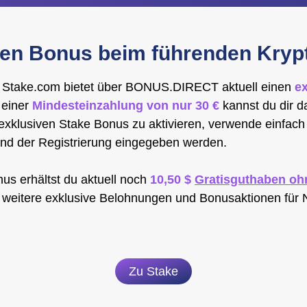
hten Bonus beim führenden Kryp
er Stake.com bietet über BONUS.DIRECT aktuell einen
e
 einer
Mindesteinzahlung von nur 30 €
kannst du dir d
exklusiven Stake Bonus zu aktivieren, verwende einfa
nd der Registrierung eingegeben werden.
us erhältst du aktuell noch
10,50 $
Gratisguthaben oh
itere exklusive Belohnungen und Bonusaktionen für 
Zu Stake