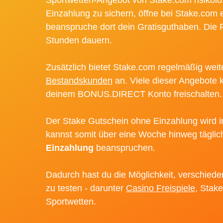
Sportwetten-Angebot von Stake.com risikolo
Einzahlung zu sichern, öffne bei Stake.com
beanspruche dort dein Gratisguthaben. Die 
Stunden dauern.
Zusätzlich bietet Stake.com regelmäßig wei
Bestandskunden
an. Viele dieser Angebote 
deinem BONUS.DIRECT Konto freischalten.
Der Stake Gutschein ohne Einzahlung wird 
kannst somit über eine Woche hinweg tägli
Einzahlung
beanspruchen.
Dadurch hast du die Möglichkeit, verschied
zu testen - darunter
Casino Freispiele
, Stak
Sportwetten.