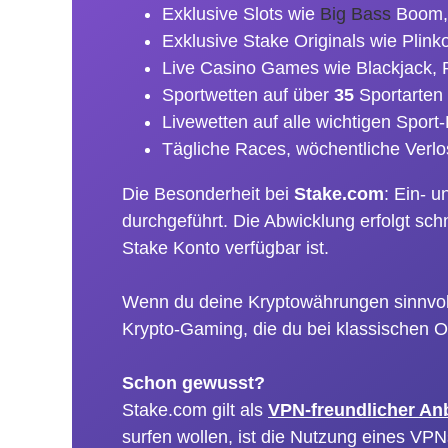
Exklusive Slots wie
Big Bass
Boom, 
Exklusive Stake Originals wie Plink
Live Casino Games wie Blackjack, 
Sportwetten auf über
35
Sportarten
Livewetten auf alle wichtigen Sport
Tägliche Races, wöchentliche Verlo
Die Besonderheit bei
Stake.com
: Ein- 
durchgeführt. Die Abwicklung erfolgt sc
Stake Konto verfügbar ist.
Wenn du deine Kryptowährungen sinnvoll
Krypto-Gaming, die du bei klassischen On
Schon gewusst?
Stake.com gilt als
VPN-freundlicher Anb
surfen wollen, ist die Nutzung eines VPNs