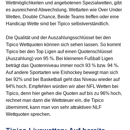
Wettmöglichkeiten und angebotenen Spezialwetten, gibt
es ausreichend Abwechslung. Wettarten wie Over Under
Wetten, Double Chance, Beide Teams treffen oder eine
Handicap Wette sind bei Tipico selbstverständlich.
Die Qualität und der Auszahlungsschlüssel bei den
Tipico Wettquoten können sich sehen lassen. So kommt
Tipico bei den Top Ligen auf einen Quotenschlüssel
(Auszahlung) von 95 %. Bei kleineren Fußball Ligen
beträgt das Quotenniveau immer noch 93 % bzw. 94 %.
Auf andere Sportarten wie Eishockey bewegt man sich
bei 92% und bei Basketball geht das Niveau wieder auf
94% hoch. Empfehlen würden wir aber NFL Wetten bei
Tipico, denn hier gehen die Quoten auf bis zu 96% hoch,
rechnet man dann die Wettsteuer ein, die Tipico
übernimmt, kann man von sehr attraktiven NLF
Wettquoten sprechen.