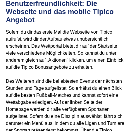
Benutzerfreundlichkeit: Die
Webseite und das mobile Tipico
Angebot
Sofern du dir das erste Mal die Webseite von Tipico
aufrufst, wird dir der Aufbau etwas unübersichtlich
erscheinen. Das Wettportal bietet dir auf der Startseite
viele verschiedene Möglichkeiten. So kannst du unter
anderem gleich auf „Aktionen“ klicken, um einen Einblick
auf die Tipico Bonusangebote zu erhalten.
Des Weiteren sind die beliebtesten Events der nächsten
Stunden und Tage aufgelistet. So erhältst du einen Blick
auf die besten Fußball-Matches und kannst sofort eine
Wettabgabe erledigen. Auf der linken Seite der
Homepage werden dir alle verfügbaren Sportarten
aufgelistet. Sofern du eine Disziplin auswählst, fährt sich
darunter ein Menü aus, in dem du alle Ligen und Turniere
der Sportart präsentierst bekommst. Über die Tipico