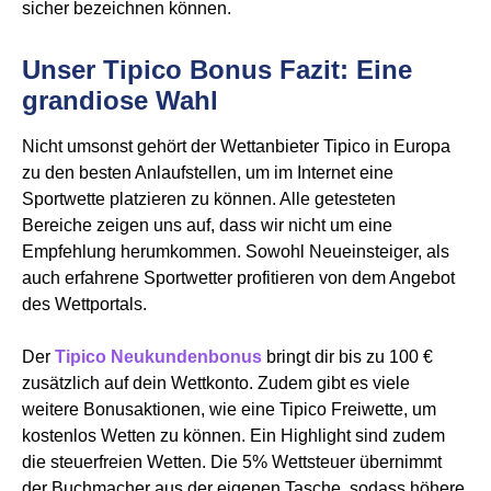
sicher bezeichnen können.
Unser Tipico Bonus Fazit: Eine
grandiose Wahl
Nicht umsonst gehört der Wettanbieter Tipico in Europa
zu den besten Anlaufstellen, um im Internet eine
Sportwette platzieren zu können. Alle getesteten
Bereiche zeigen uns auf, dass wir nicht um eine
Empfehlung herumkommen. Sowohl Neueinsteiger, als
auch erfahrene Sportwetter profitieren von dem Angebot
des Wettportals.
Der
Tipico Neukundenbonus
bringt dir bis zu 100 €
zusätzlich auf dein Wettkonto. Zudem gibt es viele
weitere Bonusaktionen, wie eine Tipico Freiwette, um
kostenlos Wetten zu können. Ein Highlight sind zudem
die steuerfreien Wetten. Die 5% Wettsteuer übernimmt
der Buchmacher aus der eigenen Tasche, sodass höhere