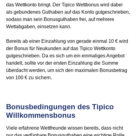
das Wettkonto bringt. Der Tipico Wettbonus wird dabei
als gebundenes Guthaben auf das Konto gutgeschrieben,
sodass man sein Bonusguthaben frei, auf mehrere
Wettabgaben, einsetzen kann.
Bereits ab einer Einzahlung von gerade einmal 10 € wird
der Bonus für Neukunden auf das Tipico Wettkonto
gutgeschrieben. Da es sich um ein einmaliges Angebot
handelt, sollte vor der ersten Einzahlung die Summe
überdacht werden, um sich den maximalen Bonusbetrag
von 100 € zu sichern.
Bonusbedingungen des Tipico
Willkommensbonus
Viele erfahrene Wettfreunde wissen bereits, dass nicht
nur das verfügbare Bonusguthaben eine wichtige Rolle