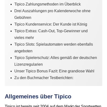
Tipico Zahlungsmethoden im Überblick
Drei Auszahlungen pro Kalenderwoche ohne
Gebühren
Tipico Kundenservice: Der Kunde ist König
Tipico Extras: Cash-Out, Top-Gewinner und
vieles mehr
Tipico Slots: Spielautomaten werden ebenfalls
angeboten
Tipico Spielerschutz: Alles gemäß der deutschen
Lizenzregularien
Unser Tipico Bonus Fazit: Eine grandiose Wahl
Zu den Buchmacher Testberichten:
Allgemeines über Tipico
Tipico ist bereits seit 2004 auf dem Markt der Sportwetten