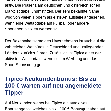
aktiv. Die Präsenz am deutschen und österreichischen
Markt ist dabei unumstritten. Der sehr bekannte Name
wird von vielen Tippern als erste Anlaufstelle angesehen,
wenn eine Wettabgabe auf Fußball oder andere
Sportarten platziert werden soll.
Der Bekanntheitsgrad des Unternehmens ist auch auf die
zahlreichen Wettbüros in Deutschland und umliegenden
Ländern zurückzuführen. Zusätzlich ist Tipico einer der
aktivsten Wettportale, wenn es um Werbung und das
Sport-Sponsoring geht.
Tipico Neukundenbonus: Bis zu
100 € warten auf neu angemeldete
Tipper
Auf Neukunden wartet bei Tipico ein attraktives
Bonusangebot, welches bis zu 100 € Bonusguthaben auf