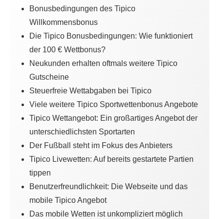
Bonusbedingungen des Tipico
Willkommensbonus
Die Tipico Bonusbedingungen: Wie funktioniert
der 100 € Wettbonus?
Neukunden erhalten oftmals weitere Tipico
Gutscheine
Steuerfreie Wettabgaben bei Tipico
Viele weitere Tipico Sportwettenbonus Angebote
Tipico Wettangebot: Ein großartiges Angebot der
unterschiedlichsten Sportarten
Der Fußball steht im Fokus des Anbieters
Tipico Livewetten: Auf bereits gestartete Partien
tippen
Benutzerfreundlichkeit: Die Webseite und das
mobile Tipico Angebot
Das mobile Wetten ist unkompliziert möglich