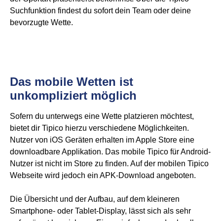
Suchfunktion findest du sofort dein Team oder deine
bevorzugte Wette.
Das mobile Wetten ist
unkompliziert möglich
Sofern du unterwegs eine Wette platzieren möchtest,
bietet dir Tipico hierzu verschiedene Möglichkeiten.
Nutzer von iOS Geräten erhalten im Apple Store eine
downloadbare Applikation. Das mobile Tipico für Android-
Nutzer ist nicht im Store zu finden. Auf der mobilen Tipico
Webseite wird jedoch ein APK-Download angeboten.
Die Übersicht und der Aufbau, auf dem kleineren
Smartphone- oder Tablet-Display, lässt sich als sehr