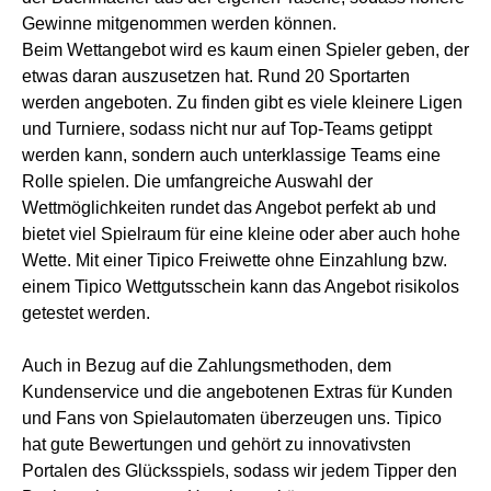
Gewinne mitgenommen werden können.
Beim Wettangebot wird es kaum einen Spieler geben, der
etwas daran auszusetzen hat. Rund 20 Sportarten
werden angeboten. Zu finden gibt es viele kleinere Ligen
und Turniere, sodass nicht nur auf Top-Teams getippt
werden kann, sondern auch unterklassige Teams eine
Rolle spielen. Die umfangreiche Auswahl der
Wettmöglichkeiten rundet das Angebot perfekt ab und
bietet viel Spielraum für eine kleine oder aber auch hohe
Wette. Mit einer Tipico Freiwette ohne Einzahlung bzw.
einem Tipico Wettgutsschein kann das Angebot risikolos
getestet werden.
Auch in Bezug auf die Zahlungsmethoden, dem
Kundenservice und die angebotenen Extras für Kunden
und Fans von Spielautomaten überzeugen uns. Tipico
hat gute Bewertungen und gehört zu innovativsten
Portalen des Glücksspiels, sodass wir jedem Tipper den