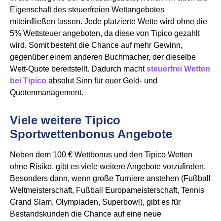
Eigenschaft des steuerfreien Wettangebotes
miteinfließen lassen. Jede platzierte Wette wird ohne die
5% Wettsteuer angeboten, da diese von Tipico gezahlt
wird. Somit besteht die Chance auf mehr Gewinn,
gegenüber einem anderen Buchmacher, der dieselbe
Wett-Quote bereitstellt. Dadurch macht
steuerfrei Wetten
bei Tipico
absolut Sinn für euer Geld- und
Quotenmanagement.
Viele weitere Tipico
Sportwettenbonus Angebote
Neben dem 100 € Wettbonus und den Tipico Wetten
ohne Risiko, gibt es viele weitere Angebote vorzufinden.
Besonders dann, wenn große Turniere anstehen (Fußball
Weltmeisterschaft, Fußball Europameisterschaft, Tennis
Grand Slam, Olympiaden, Superbowl), gibt es für
Bestandskunden die Chance auf eine neue