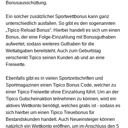
Bonusausschüttung.
Ein solcher zusätzlicher Sportwettbonus kann ganz
unterschiedlich ausfallen. So gibt es den sogenannten
„Tipico Reload Bonus“. Hierbei handelt es sich um einen
Bonus, der eine Folge-Einzahlung mit Bonusguthaben
aufwertet, sodass weiteres Guthaben für die
Wettabgaben bereitsteht. Auch zum Geburtstag
verschenkt Tipico seinen Kunden ab und an eine
Freiwette.
Ebenfalls gibt es in vielen Sportzeitschriften und
Sportmagazinen einen Tipico Bonus Code, welcher zu
einer Tipico Freiwette ohne Einzahlung führt. Um an der
Tipico Gutscheinaktion teilnehmen zu können, wird ein
aktives Wettkonto benötigt, welches gratis ist - sodass es
sich hierbei um einen Tipico Treuebonus für
Bestandskunden handelt. Auch Neueinsteiger können
natürlich ein Wettkonto eröffnen, um im Anschluss den 5