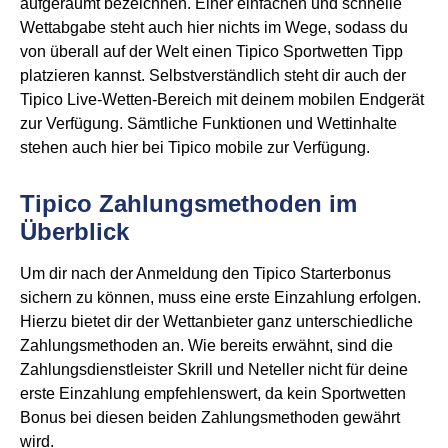
aufgeräumt bezeichnen. Einer einfachen und schnelle
Wettabgabe steht auch hier nichts im Wege, sodass du
von überall auf der Welt einen Tipico Sportwetten Tipp
platzieren kannst. Selbstverständlich steht dir auch der
Tipico Live-Wetten-Bereich mit deinem mobilen Endgerät
zur Verfügung. Sämtliche Funktionen und Wettinhalte
stehen auch hier bei Tipico mobile zur Verfügung.
Tipico Zahlungsmethoden im
Überblick
Um dir nach der Anmeldung den Tipico Starterbonus
sichern zu können, muss eine erste Einzahlung erfolgen.
Hierzu bietet dir der Wettanbieter ganz unterschiedliche
Zahlungsmethoden an. Wie bereits erwähnt, sind die
Zahlungsdienstleister Skrill und Neteller nicht für deine
erste Einzahlung empfehlenswert, da kein Sportwetten
Bonus bei diesen beiden Zahlungsmethoden gewährt
wird.