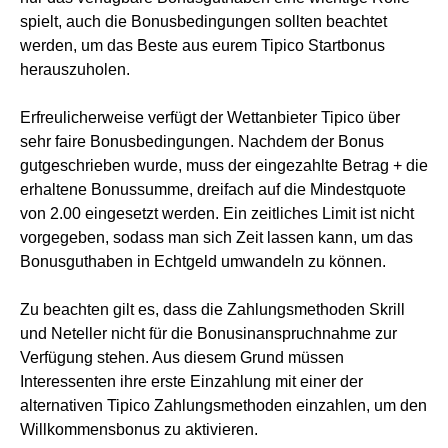
spielt, auch die Bonusbedingungen sollten beachtet
werden, um das Beste aus eurem Tipico Startbonus
herauszuholen.
Erfreulicherweise verfügt der Wettanbieter Tipico über
sehr faire Bonusbedingungen. Nachdem der Bonus
gutgeschrieben wurde, muss der eingezahlte Betrag + die
erhaltene Bonussumme, dreifach auf die Mindestquote
von 2.00 eingesetzt werden. Ein zeitliches Limit ist nicht
vorgegeben, sodass man sich Zeit lassen kann, um das
Bonusguthaben in Echtgeld umwandeln zu können.
Zu beachten gilt es, dass die Zahlungsmethoden Skrill
und Neteller nicht für die Bonusinanspruchnahme zur
Verfügung stehen. Aus diesem Grund müssen
Interessenten ihre erste Einzahlung mit einer der
alternativen Tipico Zahlungsmethoden einzahlen, um den
Willkommensbonus zu aktivieren.