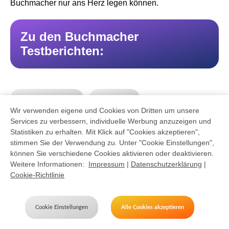
Buchmacher nur ans Herz legen können.
Zu den Buchmacher
Testberichten:
Sportwetten
Casino
Wir verwenden eigene und Cookies von Dritten um unsere
Services zu verbessern, individuelle Werbung anzuzeigen und
Statistiken zu erhalten. Mit Klick auf "Cookies akzeptieren",
1
stimmen Sie der Verwendung zu. Unter "Cookie Einstellungen",
können Sie verschiedene Cookies aktivieren oder deaktivieren.
Zum Testbericht
Weitere Informationen:
Impressum
|
Datenschutzerklärung
|
100 % bis 100 € Bonus
Cookie-Richtlinie
auf alle Einzahlungen innerhalb der
ersten 14 Tage
Cookie Einstellungen
Alle Cookies akzeptieren