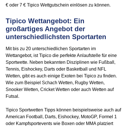
€ oder 7 € Tipico Wettgutschein einlösen zu können.
Tipico Wettangebot: Ein
großartiges Angebot der
unterschiedlichsten Sportarten
Mit bis zu 20 unterschiedlichen Sportarten im
Wettangebot, ist Tipico die perfekte Anlaufstelle für eine
Sportwette. Neben bekannten Disziplinen wie Fußball,
Tennis, Eishockey, Darts oder Basketball und NFL
Wetten, gibt es auch einige Exoten bei Tipico zu finden.
Wie zum Beispiel Schach Wetten, Rugby Wetten,
Snooker Wetten, Cricket Wetten oder auch Wetten auf
Futsal.
Tipico Sportwetten Tipps können beispielsweise auch auf
American Football, Darts, Eishockey, MotoGP, Formel 1
oder Kampfsportevents wie Boxen oder MMA platziert