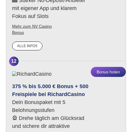
🎰 Starker No-Deposit-Anbieter
mit eigener App und klarem
Fokus auf Slots
Mehr zum NV Casino
Bonus
ALLE INFOS
12
Bonus holen
375 % bis 5.000 € Bonus + 500
Freispiele bei RichardCasino
Dein Bonuspaket mit 5
Belohnungsstufen
🎡 Drehe täglich am Glücksrad
und sichere dir attraktive