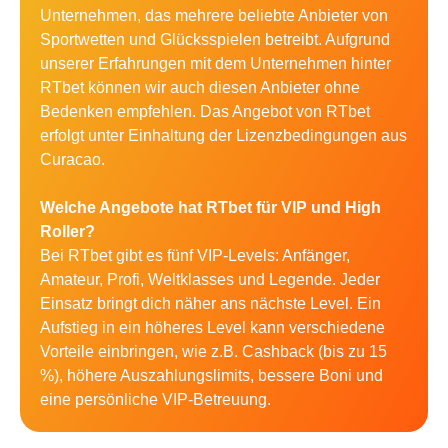
Unternehmen, das mehrere beliebte Anbieter von
Sportwetten und Glücksspielen betreibt. Aufgrund
unserer Erfahrungen mit dem Unternehmen hinter
RTbet können wir auch diesen Anbieter ohne
Bedenken empfehlen. Das Angebot von RTbet
erfolgt unter Einhaltung der Lizenzbedingungen aus
Curacao.
Welche Angebote hat RTbet für VIP und High
Roller?
Bei RTbet gibt es fünf VIP-Levels: Anfänger,
Amateur, Profi, Weltklasses und Legende. Jeder
Einsatz bringt dich näher ans nächste Level. Ein
Aufstieg in ein höheres Level kann verschiedene
Vorteile einbringen, wie z.B. Cashback (bis zu 15
%), höhere Auszahlungslimits, bessere Boni und
eine persönliche VIP-Betreuung.