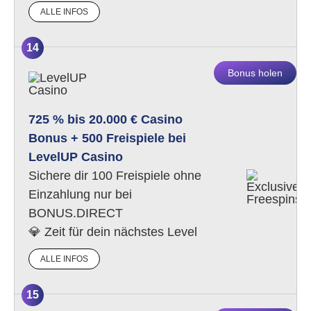
ALLE INFOS
14
Bonus holen
725 % bis 20.000 € Casino
Bonus + 500 Freispiele bei
LevelUP Casino
Sichere dir 100 Freispiele ohne
Einzahlung nur bei
BONUS.DIRECT
💎 Zeit für dein nächstes Level
ALLE INFOS
15