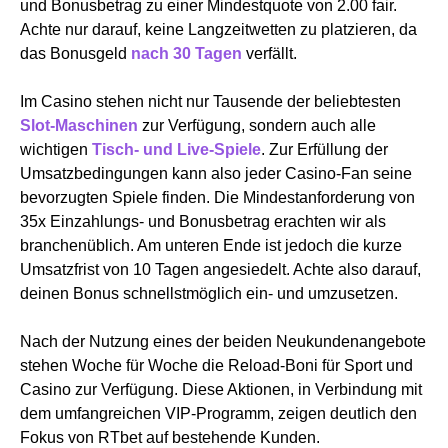
und Bonusbetrag zu einer Mindestquote von 2.00 fair.
Achte nur darauf, keine Langzeitwetten zu platzieren, da
das Bonusgeld
nach 30 Tagen
verfällt.
Im Casino stehen nicht nur Tausende der beliebtesten
Slot-Maschinen
zur Verfügung, sondern auch alle
wichtigen
Tisch- und Live-Spiele
. Zur Erfüllung der
Umsatzbedingungen kann also jeder Casino-Fan seine
bevorzugten Spiele finden. Die Mindestanforderung von
35x Einzahlungs- und Bonusbetrag erachten wir als
branchenüblich. Am unteren Ende ist jedoch die kurze
Umsatzfrist von 10 Tagen angesiedelt. Achte also darauf,
deinen Bonus schnellstmöglich ein- und umzusetzen.
Nach der Nutzung eines der beiden Neukundenangebote
stehen Woche für Woche die Reload-Boni für Sport und
Casino zur Verfügung. Diese Aktionen, in Verbindung mit
dem umfangreichen VIP-Programm, zeigen deutlich den
Fokus von RTbet auf bestehende Kunden.