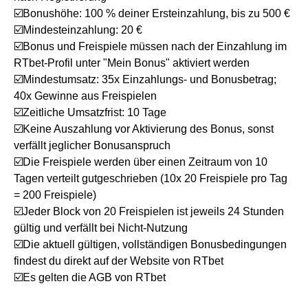
☑️Bonushöhe: 100 % deiner Ersteinzahlung, bis zu 500 €
☑️Mindesteinzahlung: 20 €
☑️Bonus und Freispiele müssen nach der Einzahlung im
RTbet-Profil unter "Mein Bonus" aktiviert werden
☑️Mindestumsatz: 35x Einzahlungs- und Bonusbetrag;
40x Gewinne aus Freispielen
☑️Zeitliche Umsatzfrist: 10 Tage
☑️Keine Auszahlung vor Aktivierung des Bonus, sonst
verfällt jeglicher Bonusanspruch
☑️Die Freispiele werden über einen Zeitraum von 10
Tagen verteilt gutgeschrieben (10x 20 Freispiele pro Tag
= 200 Freispiele)
☑️Jeder Block von 20 Freispielen ist jeweils 24 Stunden
gültig und verfällt bei Nicht-Nutzung
☑️Die aktuell gültigen, vollständigen Bonusbedingungen
findest du direkt auf der Website von RTbet
☑️Es gelten die AGB von RTbet