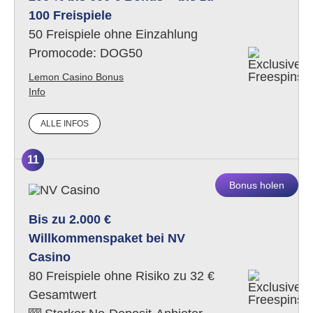
100 Freispiele
50 Freispiele ohne Einzahlung
Promocode: DOG50
Lemon Casino Bonus
Info
ALLE INFOS
11
Bonus holen
Bis zu 2.000 €
Willkommenspaket bei NV
Casino
80 Freispiele ohne Risiko zu 32 €
Gesamtwert