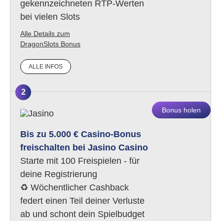
gekennzeichneten RTP-Werten
bei vielen Slots
Alle Details zum
DragonSlots Bonus
ALLE INFOS
2
Bonus holen
Bis zu 5.000 € Casino-Bonus
freischalten bei Jasino Casino
Starte mit 100 Freispielen - für
deine Registrierung
♻️ Wöchentlicher Cashback
federt einen Teil deiner Verluste
ab und schont dein Spielbudget