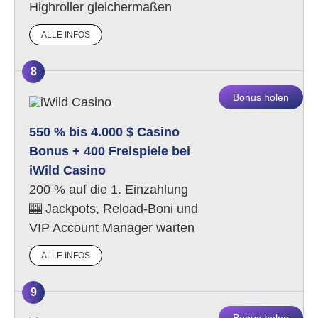
Highroller gleichermaßen
ALLE INFOS
8
Bonus holen
550 % bis 4.000 $ Casino
Bonus + 400 Freispiele bei
iWild Casino
200 % auf die 1. Einzahlung
🎰 Jackpots, Reload-Boni und
VIP Account Manager warten
ALLE INFOS
9