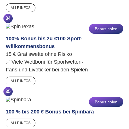
ALLE INFOS
34
Bonus holen
100% Bonus bis zu €100 Sport-
Willkommensbonus
15 € Gratiswette ohne Risiko
✅ Viele Wettboni für Sportwetten-
Fans und Liveticker bei den Spielen
ALLE INFOS
35
Bonus holen
100 % bis 200 € Bonus bei Spinbara
ALLE INFOS