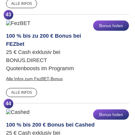
ALLE INFOS
43
Bonus holen
100 % bis zu 200 € Bonus bei
FEZbet
25 € Cash exklusiv bei
BONUS.DIRECT
Quotenboosts im Programm
Alle Infos zum FezBET-Bonus
ALLE INFOS
44
Bonus holen
100 % bis 200 € Bonus bei Cashed
25 € Cash exklusiv bei