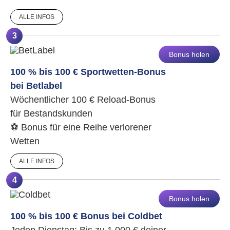
ALLE INFOS
3
Bonus holen
100 % bis 100 € Sportwetten-Bonus
bei Betlabel
Wöchentlicher 100 € Reload-Bonus
für Bestandskunden
⚽ Bonus für eine Reihe verlorener
Wetten
ALLE INFOS
4
Bonus holen
100 % bis 100 € Bonus bei Coldbet