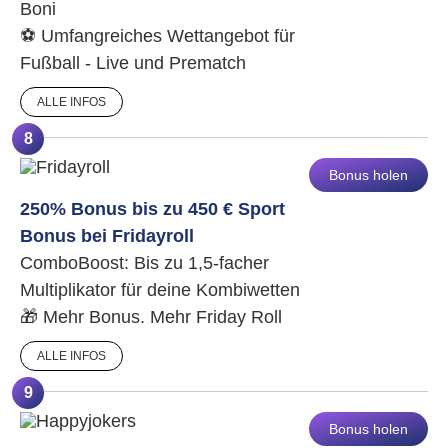
Boni
⚽️ Umfangreiches Wettangebot für
Fußball - Live und Prematch
ALLE INFOS
8
Bonus holen
250% Bonus bis zu 450 € Sport
Bonus bei Fridayroll
ComboBoost: Bis zu 1,5-facher
Multiplikator für deine Kombiwetten
🎁 Mehr Bonus. Mehr Friday Roll
ALLE INFOS
9
Bonus holen