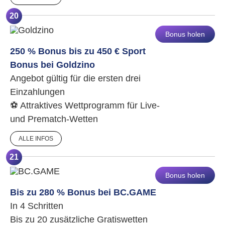
20
Bonus holen
250 % Bonus bis zu 450 € Sport
Bonus bei Goldzino
Angebot gültig für die ersten drei
Einzahlungen
⚽ Attraktives Wettprogramm für Live-
und Prematch-Wetten
ALLE INFOS
21
Bonus holen
Bis zu 280 % Bonus bei BC.GAME
In 4 Schritten
Bis zu 20 zusätzliche Gratiswetten