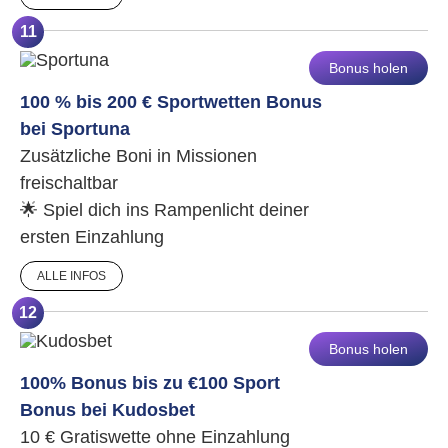
11
Bonus holen
100 % bis 200 € Sportwetten Bonus
bei Sportuna
Zusätzliche Boni in Missionen
freischaltbar
🌟 Spiel dich ins Rampenlicht deiner
ersten Einzahlung
ALLE INFOS
12
Bonus holen
100% Bonus bis zu €100 Sport
Bonus bei Kudosbet
10 € Gratiswette ohne Einzahlung