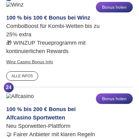
Bonus holen
100 % bis 100 € Bonus bei Winz
ComboBoost für Kombi-Wetten bis zu
25% extra
🎁 WINZUP Treueprogramm mit
kontinuierlichen Rewards
Winz Casino Bonus Info
ALLE INFOS
24
Bonus holen
100 % bis 200 € Bonus bei
Alfcasino Sportwetten
Neu Sporwetten-Plattform
🤝 Fairer Anbieter mit klaren Regeln