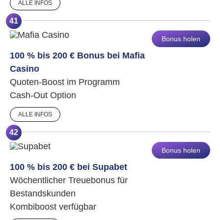
ALLE INFOS
41
Bonus holen
100 % bis 200 € Bonus bei Mafia
Casino
Quoten-Boost im Programm
Cash-Out Option
ALLE INFOS
42
Bonus holen
100 % bis 200 € bei Supabet
Wöchentlicher Treuebonus für
Bestandskunden
Kombiboost verfügbar