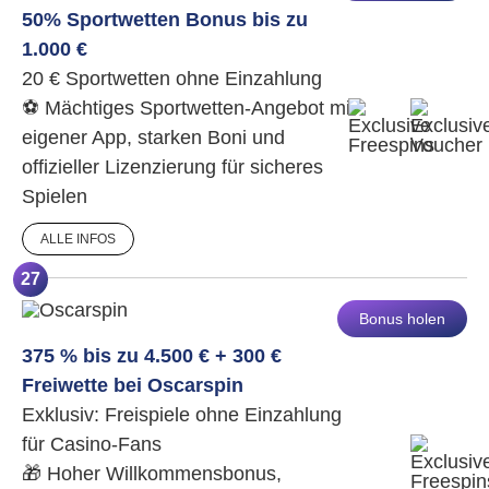
50% Sportwetten Bonus bis zu
1.000 €
20 € Sportwetten ohne Einzahlung
⚽ Mächtiges Sportwetten-Angebot mit
eigener App, starken Boni und
offizieller Lizenzierung für sicheres
Spielen
ALLE INFOS
27
Bonus holen
375 % bis zu 4.500 € + 300 €
Freiwette bei Oscarspin
Exklusiv: Freispiele ohne Einzahlung
für Casino-Fans
🎁 Hoher Willkommensbonus,