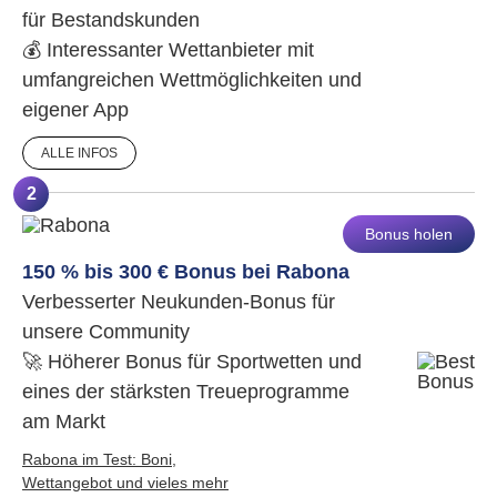
für Bestandskunden
💰 Interessanter Wettanbieter mit
umfangreichen Wettmöglichkeiten und
eigener App
ALLE INFOS
2
Bonus holen
150 % bis 300 € Bonus bei Rabona
Verbesserter Neukunden-Bonus für
unsere Community
🚀 Höherer Bonus für Sportwetten und
eines der stärksten Treueprogramme
am Markt
Rabona im Test: Boni,
Wettangebot und vieles mehr