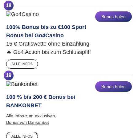
18
Bonus holen
100% Bonus bis zu €100 Sport
Bonus bei Go4Casino
15 € Gratiswette ohne Einzahlung
🔥 Go4 Action bis zum Schlusspfiff
ALLE INFOS
19
Bonus holen
100 % bis 200 € Bonus bei
BANKONBET
Alle Infos zum exklusiven
Bonus von Bankonbet
ALLE INFOS