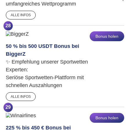
umfangreiches Wettprogramm
ALLE INFOS
28
Bonus holen
50 % bis 500 USDT Bonus bei
BiggerZ
✨ Empfehlung unserer Sportwetten
Experten:
Seriöse Sportwetten-Plattform mit
schnellen Auszahlungen
ALLE INFOS
29
Bonus holen
225 % bis 450 € Bonus bei