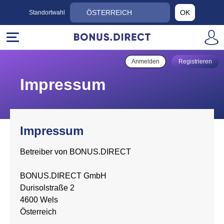
ÖSTERREICH
OK
Standortwahl
Anmelden
Registrieren
Impressum
Impressum
Betreiber von BONUS.DIRECT
BONUS.DIRECT GmbH
Durisolstraße 2
4600 Wels
Österreich