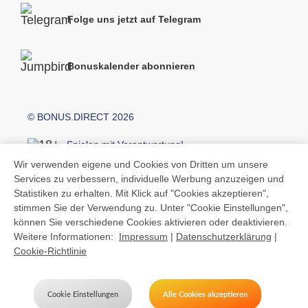
Folge uns jetzt auf Telegram
Bonuskalender abonnieren
© BONUS.DIRECT 2026
Spielen mit Verantwortung!
Wir verwenden eigene und Cookies von Dritten um unsere
Services zu verbessern, individuelle Werbung anzuzeigen und
Kontakt
Statistiken zu erhalten. Mit Klick auf "Cookies akzeptieren",
Über BONUS.DIRECT
stimmen Sie der Verwendung zu. Unter "Cookie Einstellungen",
Allgemeine Geschäftsbedingungen
können Sie verschiedene Cookies aktivieren oder deaktivieren.
Jobs
Weitere Informationen:
Impressum
|
Datenschutzerklärung
|
Cookie-Richtlinie
Häufig gestellte Fragen
Impressum
Datenschutzerklärung
Cookie Einstellungen
Alle Cookies akzeptieren
Cookie-Richtlinie