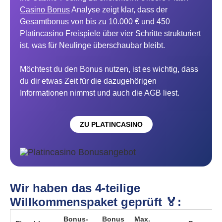
Casino Bonus
Analyse zeigt klar, dass der
Gesamtbonus von bis zu 10.000 € und 450
Platincasino Freispiele über vier Schritte strukturiert
ist, was für Neulinge überschaubar bleibt.
Möchtest du den Bonus nutzen, ist es wichtig, dass
du dir etwas Zeit für die dazugehörigen
Informationen nimmst und auch die AGB liest.
ZU PLATINCASINO
Wir haben das 4-teilige
Willkommenspaket geprüft 🏅:
Bonus-
Bonus
Max.