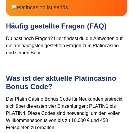
Häufig gestellte Fragen (FAQ)
Du hast noch Fragen? Hier findest du die Antworten auf
die am häufigsten gestellten Fragen zum Platincasino
und seinen Boni:
Was ist der aktuelle Platincasino
Bonus Code?
Der Platin Casino Bonus Code für Neukunden erstreckt
sich über die ersten vier Einzahlungen: PLATIN1 bis
PLATIN4. Diese Codes sind notwendig, um den vollen
Willkommensbonus von bis zu 10.000 € und 450
Freispielen zu erhalten.