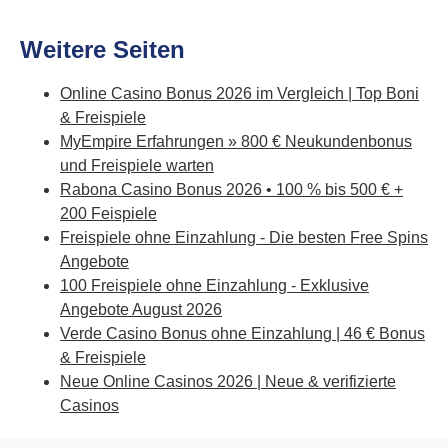
Weitere Seiten
Online Casino Bonus 2026 im Vergleich | Top Boni
& Freispiele
MyEmpire Erfahrungen » 800 € Neukundenbonus
und Freispiele warten
Rabona Casino Bonus 2026 • 100 % bis 500 € +
200 Feispiele
Freispiele ohne Einzahlung - Die besten Free Spins
Angebote
100 Freispiele ohne Einzahlung - Exklusive
Angebote August 2026
Verde Casino Bonus ohne Einzahlung | 46 € Bonus
& Freispiele
Neue Online Casinos 2026 | Neue & verifizierte
Casinos