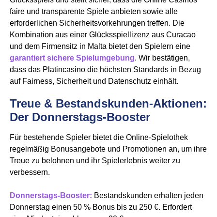
faire und transparente Spiele anbieten sowie alle
erforderlichen Sicherheitsvorkehrungen treffen. Die
Kombination aus einer Glücksspiellizenz aus Curacao
und dem Firmensitz in Malta bietet den Spielern eine
garantiert sichere Spielumgebung
. Wir bestätigen,
dass das Platincasino die höchsten Standards in Bezug
auf Fairness, Sicherheit und Datenschutz einhält.
Treue & Bestandskunden-Aktionen:
Der Donnerstags-Booster
Für bestehende Spieler bietet die Online-Spielothek
regelmäßig Bonusangebote und Promotionen an, um ihre
Treue zu belohnen und ihr Spielerlebnis weiter zu
verbessern.
Donnerstags-Booster:
Bestandskunden erhalten jeden
Donnerstag einen 50 % Bonus bis zu 250 €. Erfordert