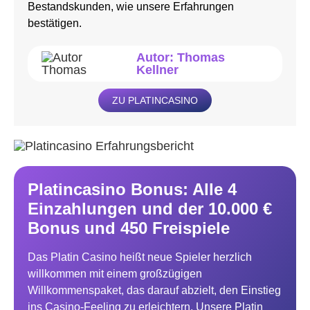
Bestandskunden, wie unsere Erfahrungen
bestätigen.
Autor: Thomas
Kellner
ZU PLATINCASINO
Platincasino Bonus: Alle 4
Einzahlungen und der 10.000 €
Bonus und 450 Freispiele
Das Platin Casino heißt neue Spieler herzlich
willkommen mit einem großzügigen
Willkommenspaket, das darauf abzielt, den Einstieg
ins Casino-Feeling zu erleichtern. Unsere Platin