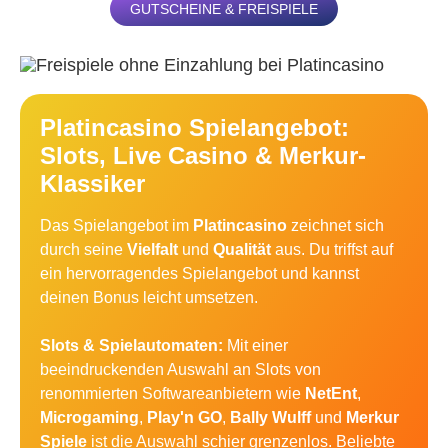
GUTSCHEINE & FREISPIELE
Platincasino Spielangebot:
Slots, Live Casino & Merkur-
Klassiker
Das Spielangebot im
Platincasino
zeichnet sich
durch seine
Vielfalt
und
Qualität
aus. Du triffst auf
ein hervorragendes Spielangebot und kannst
deinen Bonus leicht umsetzen.
Slots & Spielautomaten:
Mit einer
beeindruckenden Auswahl an Slots von
renommierten Softwareanbietern wie
NetEnt
,
Microgaming
,
Play'n GO
,
Bally Wulff
und
Merkur
Spiele
ist die Auswahl schier grenzenlos. Beliebte