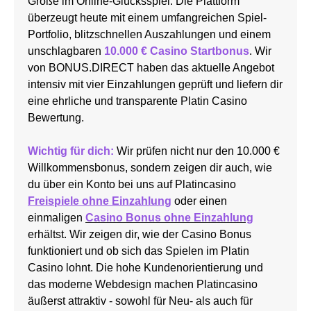
Größe im Online-Glücksspiel. Die Plattform
überzeugt heute mit einem umfangreichen Spiel-
Portfolio, blitzschnellen Auszahlungen und einem
unschlagbaren
10.000 € Casino Startbonus
. Wir
von BONUS.DIRECT haben das aktuelle Angebot
intensiv mit vier Einzahlungen geprüft und liefern dir
eine ehrliche und transparente Platin Casino
Bewertung.
Wichtig für dich:
Wir prüfen nicht nur den 10.000 €
Willkommensbonus, sondern zeigen dir auch, wie
du über ein Konto bei uns auf Platincasino
Freispiele ohne Einzahlung
oder einen
einmaligen
Casino Bonus ohne Einzahlung
erhältst. Wir zeigen dir, wie der Casino Bonus
funktioniert und ob sich das Spielen im Platin
Casino lohnt. Die hohe Kundenorientierung und
das moderne Webdesign machen Platincasino
äußerst attraktiv - sowohl für Neu- als auch für