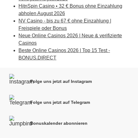
HitnSpin Casino • 32 € Bonus ohne Einzahlung
abholen August 2026
NV Casino - bis zu 67 € ohne Einzahlung |
Freispiele oder Bonus
Neue Online Casinos 2026 | Neue & verifizierte
Casinos
Beste Online Casinos 2026 | Top 15 Test -
BONUS.DIRECT
Folge uns jetzt auf Instagram
Folge uns jetzt auf Telegram
Bonuskalender abonnieren