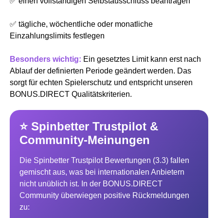
✅ einen vollständigen Selbstausschluss beantragen
✅ tägliche, wöchentliche oder monatliche
Einzahlungslimits festlegen
Besonders wichtig:
Ein gesetztes Limit kann erst nach
Ablauf der definierten Periode geändert werden. Das
sorgt für echten Spielerschutz und entspricht unseren
BONUS.DIRECT Qualitätskriterien.
⭐ Spinbetter Trustpilot &
Community-Meinungen
Die Spinbetter Trustpilot Bewertungen (3.3) fallen
gemischt aus, was bei internationalen Anbietern
nicht unüblich ist. In der BONUS.DIRECT
Community überwiegen positive Rückmeldungen
zu: