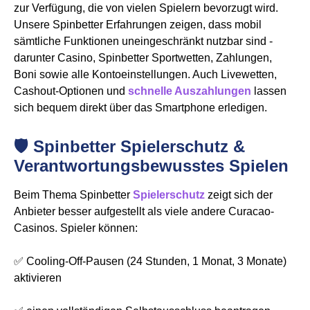
zur Verfügung, die von vielen Spielern bevorzugt wird.
Unsere Spinbetter Erfahrungen zeigen, dass mobil
sämtliche Funktionen uneingeschränkt nutzbar sind -
darunter Casino, Spinbetter Sportwetten, Zahlungen,
Boni sowie alle Kontoeinstellungen. Auch Livewetten,
Cashout-Optionen und
schnelle Auszahlungen
lassen
sich bequem direkt über das Smartphone erledigen.
🛡️ Spinbetter Spielerschutz &
Verantwortungsbewusstes Spielen
Beim Thema Spinbetter
Spielerschutz
zeigt sich der
Anbieter besser aufgestellt als viele andere Curacao-
Casinos. Spieler können:
✅ Cooling-Off-Pausen (24 Stunden, 1 Monat, 3 Monate)
aktivieren