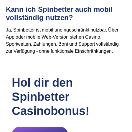
Kann ich Spinbetter auch mobil
vollständig nutzen?
Ja, Spinbetter ist mobil uneingeschränkt nutzbar. Über
App oder mobile Web-Version stehen Casino,
Sportwetten, Zahlungen, Boni und Support vollständig
zur Verfügung - ohne funktionale Einschränkungen.
Hol dir den
Spinbetter
Casinobonus!