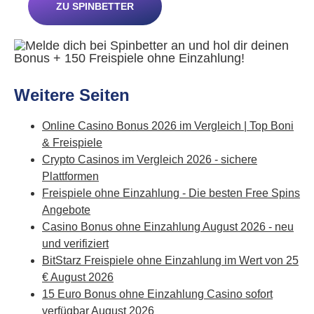
ZU SPINBETTER
Weitere Seiten
Online Casino Bonus 2026 im Vergleich | Top Boni
& Freispiele
Crypto Casinos im Vergleich 2026 - sichere
Plattformen
Freispiele ohne Einzahlung - Die besten Free Spins
Angebote
Casino Bonus ohne Einzahlung August 2026 - neu
und verifiziert
BitStarz Freispiele ohne Einzahlung im Wert von 25
€ August 2026
15 Euro Bonus ohne Einzahlung Casino sofort
verfügbar August 2026