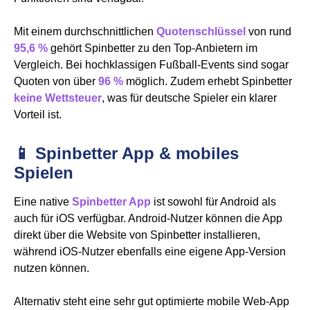
Mit einem durchschnittlichen
Quotenschlüssel
von rund
95,6 %
gehört Spinbetter zu den Top-Anbietern im
Vergleich. Bei hochklassigen Fußball-Events sind sogar
Quoten von über
96 %
möglich. Zudem erhebt Spinbetter
keine Wettsteuer
, was für deutsche Spieler ein klarer
Vorteil ist.
📱 Spinbetter App & mobiles
Spielen
Eine native
Spinbetter App
ist sowohl für Android als
auch für iOS verfügbar. Android-Nutzer können die App
direkt über die Website von Spinbetter installieren,
während iOS-Nutzer ebenfalls eine eigene App-Version
nutzen können.
Alternativ steht eine sehr gut optimierte mobile Web-App