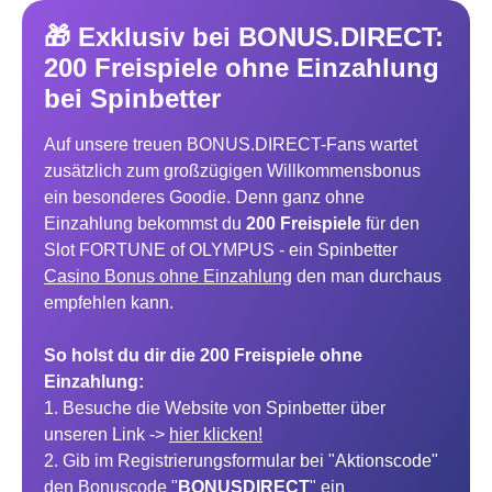
🎁 Exklusiv bei BONUS.DIRECT:
200 Freispiele ohne Einzahlung
bei Spinbetter
Auf unsere treuen BONUS.DIRECT-Fans wartet
zusätzlich zum großzügigen Willkommensbonus
ein besonderes Goodie. Denn ganz ohne
Einzahlung bekommst du
200 Freispiele
für den
Slot FORTUNE of OLYMPUS - ein Spinbetter
Casino Bonus ohne Einzahlung
den man durchaus
empfehlen kann.
So holst du dir die 200 Freispiele ohne
Einzahlung:
1. Besuche die Website von Spinbetter über
unseren Link ->
hier klicken!
2. Gib im Registrierungsformular bei "Aktionscode"
den Bonuscode "
BONUSDIRECT
" ein