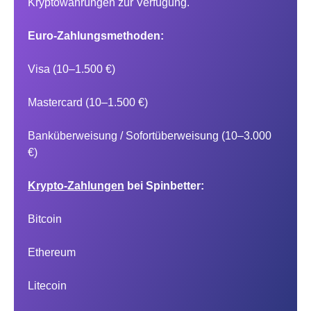
Kryptowährungen zur Verfügung.
Euro-Zahlungsmethoden:
Visa (10–1.500 €)
Mastercard (10–1.500 €)
Banküberweisung / Sofortüberweisung (10–3.000
€)
Krypto-Zahlungen
bei Spinbetter:
Bitcoin
Ethereum
Litecoin