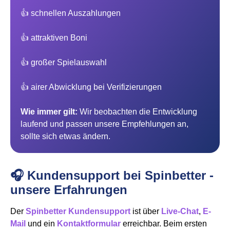
👍 schnellen Auszahlungen
👍 attraktiven Boni
👍 großer Spielauswahl
👍 airer Abwicklung bei Verifizierungen
Wie immer gilt:
Wir beobachten die Entwicklung
laufend und passen unsere Empfehlungen an,
sollte sich etwas ändern.
🎧 Kundensupport bei Spinbetter -
unsere Erfahrungen
Der
Spinbetter Kundensupport
ist über
Live-Chat
,
E-
Mail
und ein
Kontaktformular
erreichbar. Beim ersten