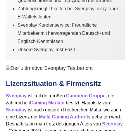
Quotenschlüssel und Top-Quoten bei eSports
Zahlungsmöglichkeiten bei Svenplay: okay, aber
E-Wallets fehlen
Svenplay Kundenservice: Freundliche
Mitarbeiter mit hervorragenden Deutsch- und
Englisch-Kenntnissen
Unsere Svenplay Test-Fazit
Lizenzsituation & Firmensitz
Svenplay
ist Teil der großen
Campeon Gruppe
, die
zahlreiche
iGaming Marken
besitzt. Hauptsitz von
Svenplay
ist nach unseren Recherchen Malta, wo auch
eine Lizenz der
Malta Gaming Authority
gehalten wird.
Deshalb kann man trotz des jungen Alters von
Svenplay
- Gründung 2019 - sagen, dass es sich hier um einen