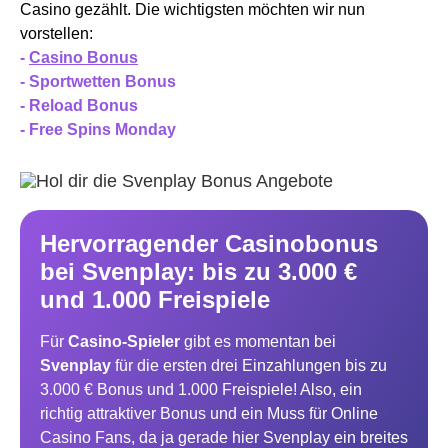
Casino gezählt. Die wichtigsten möchten wir nun
vorstellen:
-
Casino Bonus
- Sportwetten Bonus
- Reload Bonus
- Free Spins Monday
Hervorragender Casinobonus
bei Svenplay: bis zu 3.000 €
und 1.000 Freispiele
Für
Casino-Spieler
gibt es momentan bei
Svenplay
für die ersten drei Einzahlungen bis zu
3.000 € Bonus und 1.000 Freispiele! Also, ein
richtig attraktiver Bonus und ein Muss für Online
Casino Fans, da ja gerade hier Svenplay ein breites