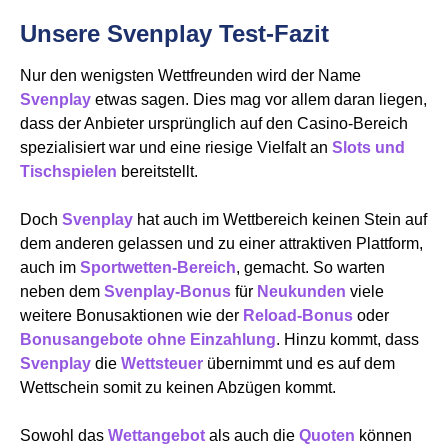
Unsere Svenplay Test-Fazit
Nur den wenigsten Wettfreunden wird der Name
Svenplay
etwas sagen. Dies mag vor allem daran liegen,
dass der Anbieter ursprünglich auf den Casino-Bereich
spezialisiert war und eine riesige Vielfalt an
Slots und
Tischspielen
bereitstellt.
Doch
Svenplay
hat auch im Wettbereich keinen Stein auf
dem anderen gelassen und zu einer attraktiven Plattform,
auch im
Sportwetten-Bereich
, gemacht. So warten
neben dem
Svenplay-Bonus
für
Neukunden
viele
weitere Bonusaktionen wie der
Reload-Bonus
oder
Bonusangebote ohne Einzahlung
. Hinzu kommt, dass
Svenplay
die
Wettsteuer
übernimmt und es auf dem
Wettschein somit zu keinen Abzügen kommt.
Sowohl das
Wettangebot
als auch die
Quoten
können