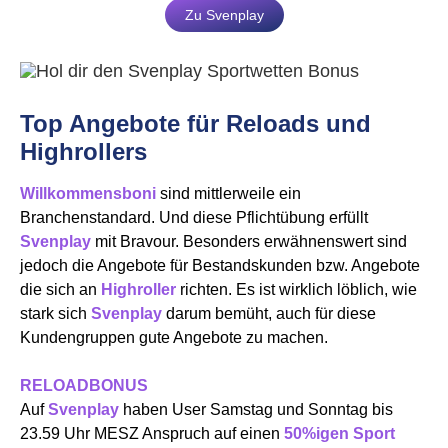
Zu Svenplay
Top Angebote für Reloads und
Highrollers
Willkommensboni
sind mittlerweile ein
Branchenstandard. Und diese Pflichtübung erfüllt
Svenplay
mit Bravour. Besonders erwähnenswert sind
jedoch die Angebote für Bestandskunden bzw. Angebote
die sich an
Highroller
richten. Es ist wirklich löblich, wie
stark sich
Svenplay
darum bemüht, auch für diese
Kundengruppen gute Angebote zu machen.
RELOADBONUS
Auf
Svenplay
haben User Samstag und Sonntag bis
23.59 Uhr MESZ Anspruch auf einen
50%igen Sport