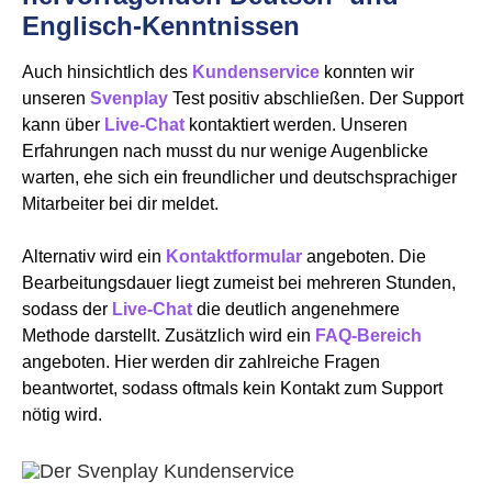
Englisch-Kenntnissen
Auch hinsichtlich des
Kundenservice
konnten wir
unseren
Svenplay
Test positiv abschließen. Der Support
kann über
Live-Chat
kontaktiert werden. Unseren
Erfahrungen nach musst du nur wenige Augenblicke
warten, ehe sich ein freundlicher und deutschsprachiger
Mitarbeiter bei dir meldet.
Alternativ wird ein
Kontaktformular
angeboten. Die
Bearbeitungsdauer liegt zumeist bei mehreren Stunden,
sodass der
Live-Chat
die deutlich angenehmere
Methode darstellt. Zusätzlich wird ein
FAQ-Bereich
angeboten. Hier werden dir zahlreiche Fragen
beantwortet, sodass oftmals kein Kontakt zum Support
nötig wird.