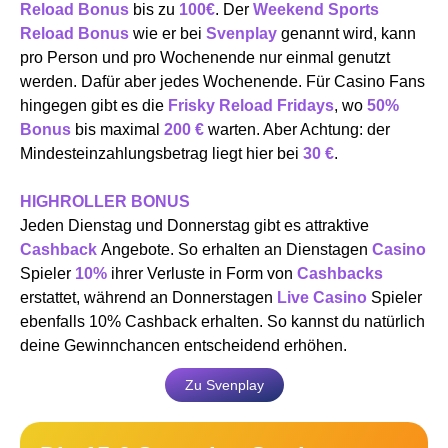
Reload Bonus
bis zu
100€
. Der
Weekend Sports
Reload Bonus
wie er bei
Svenplay
genannt wird, kann
pro Person und pro Wochenende nur einmal genutzt
werden. Dafür aber jedes Wochenende. Für Casino Fans
hingegen gibt es die
Frisky Reload Fridays
, wo
50%
Bonus
bis maximal
200 €
warten. Aber Achtung: der
Mindesteinzahlungsbetrag liegt hier bei
30 €
.
HIGHROLLER BONUS
Jeden Dienstag und Donnerstag gibt es attraktive
Cashback
Angebote. So erhalten an Dienstagen
Casino
Spieler
10%
ihrer Verluste in Form von
Cashbacks
erstattet, während an Donnerstagen
Live Casino
Spieler
ebenfalls 10% Cashback erhalten. So kannst du natürlich
deine Gewinnchancen entscheidend erhöhen.
Zu Svenplay