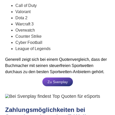
Call of Duty
Valorant
Dota 2
Warcraft 3
Overwatch
Counter Strike
Cyber Football
League of Legends
Generell zeigt sich bei einem Quotenvergleich, dass der
Buchmacher mit seinen steuerfreien Sportwetten
durchaus zu den besten Sportwetten-Anbietern gehört.
Zu Svenplay
Zahlungsmöglichkeiten bei