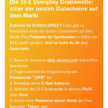
Die 15 € Svenplay Gratiswette:
einer der besten Gutscheine auf
dem Markt
Exklusiv für BONUS.DIRECT
Fans gibt es
momentan einen der besten Gutscheine auf dem
Markt. Eine
Freiwette für Sportwetten
in Höhe von
15 €
wartet auf dich.
Und so holst du dir den
Gutschein:
1. Besuche Svenplay
über diesen Link
und eröffne
dein Konto
2. Trage während der Registrierung den
Promocode "15FB"
ein
3. Bestätige deine
E-Mail-Adresse
4. Aktiviere die 15 € Gratiswette in deinem
Profil
unter
Boni
5. Wähle beim
Platzieren deiner Wette
die Free
Bet unter "
Token
" aus