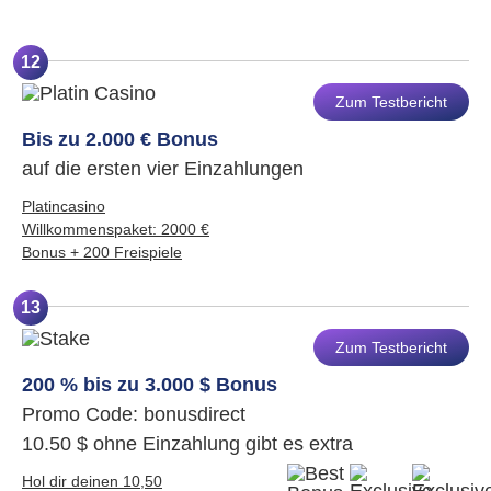
12
Zum Testbericht
Bis zu 2.000 € Bonus
auf die ersten vier Einzahlungen
Platincasino
Willkommenspaket: 2000 €
Bonus + 200 Freispiele
13
Zum Testbericht
200 % bis zu 3.000 $ Bonus
Promo Code: bonusdirect
10.50 $ ohne Einzahlung gibt es extra
Hol dir deinen 10,50