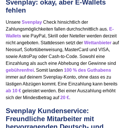
Svenplay: okay, aber E-Wallets
fehlen
Unsere
Svenplay
Check hinsichtlich der
Zahlungsmöglichkeiten fallen durchschnittlich aus.
E-
Wallets
wie PayPal, Skrill oder Neteller werden derzeit
nicht angeboten. Stattdessen setzt der
Wettanbieter
auf
Neosurf, Sofortüberweisung, MasterCard und VISA,
sowie AstroPay oder Cash-to-Code. Sowohl eine
Einzahlung als auch eine Abhebung der Gewinne sind
gebührenfrei
. Somit landen
100 % des Guthabens
immer auf deinem Svenplay-Konto, ohne dass es zu
lästigen Abzügen kommt. Eine Einzahlung kann bereits
ab 10 €
geleistet werden. Bei einer Auszahlung erhöht
sich der Mindestbetrag auf
20 €
.
Svenplay Kundenservice:
Freundliche Mitarbeiter mit
hervorragenden Deutsch- und