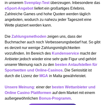
in unserem
Svenplay-Test
überzeugen. Inbesondere das
eSport-Angebot
liefert ein großartiges Erlebnis.
Zahlreiche Games und hohe Quoten werden täglich
angeboten, wodurch zu nahezu jeder Tageszeit eine
Wette platziert werden kann.
Die
Zahlungsmethoden
zeigen uns, dass der
Buchmacher auch noch Verbesserungsbedarf hat. So gibt
es derzeit nur wenige Zahlungsmöglichkeiten
vorzufinden. Im Bereich des
Kundenservice
macht der
Anbieter jedoch wieder eine sehr gute Figur und gehört
unserer Meinung nach zu den
besten Anlaufstellen für
Sportwetten und Online-Casinos
. Die Seriosität ist
durch die Lizenz der
MGA
in Malta gewährleistet.
Unsere Meinung:
einer der
besten Wettanbieter und
Online Casino Plattformen
auf dem Market mit einem
außergewöhnlichen
Bonus-Programm
.