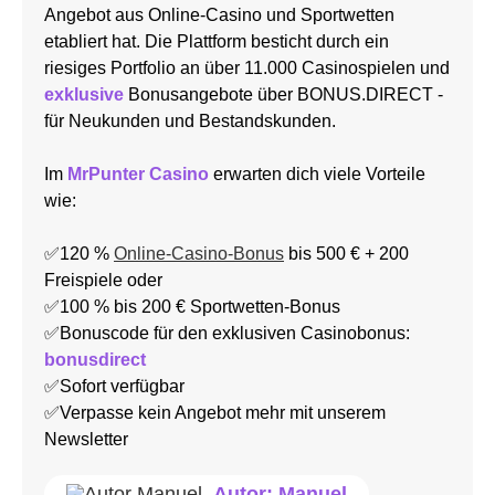
Angebot aus Online-Casino und Sportwetten
etabliert hat. Die Plattform besticht durch ein
riesiges Portfolio an über 11.000 Casinospielen und
exklusive
Bonusangebote über BONUS.DIRECT -
für Neukunden und Bestandskunden.
Im
MrPunter Casino
erwarten dich viele Vorteile
wie:
✅120 %
Online-Casino-Bonus
bis 500 € + 200
Freispiele oder
✅100 % bis 200 € Sportwetten-Bonus
✅Bonuscode für den exklusiven Casinobonus:
bonusdirect
✅Sofort verfügbar
✅Verpasse kein Angebot mehr mit unserem
Newsletter
Autor: Manuel