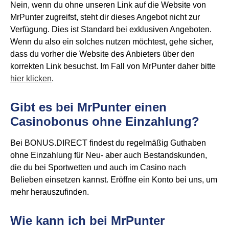
Nein, wenn du ohne unseren Link auf die Website von
MrPunter zugreifst, steht dir dieses Angebot nicht zur
Verfügung. Dies ist Standard bei exklusiven Angeboten.
Wenn du also ein solches nutzen möchtest, gehe sicher,
dass du vorher die Website des Anbieters über den
korrekten Link besuchst. Im Fall von MrPunter daher bitte
hier klicken
.
Gibt es bei MrPunter einen
Casinobonus ohne Einzahlung?
Bei BONUS.DIRECT findest du regelmäßig Guthaben
ohne Einzahlung für Neu- aber auch Bestandskunden,
die du bei Sportwetten und auch im Casino nach
Belieben einsetzen kannst. Eröffne ein Konto bei uns, um
mehr herauszufinden.
Wie kann ich bei MrPunter