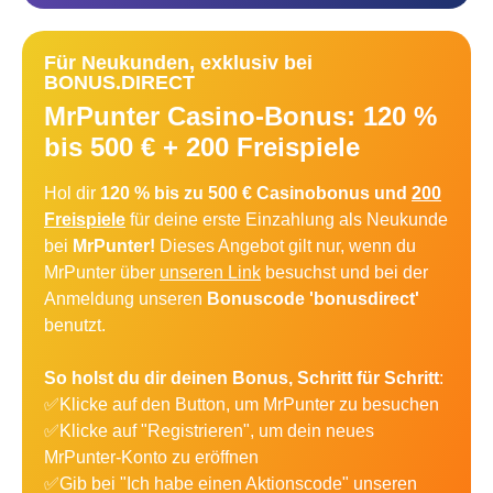
Für Neukunden, exklusiv bei
BONUS.DIRECT
MrPunter Casino-Bonus: 120 %
bis 500 € + 200 Freispiele
Hol dir
120 % bis zu 500 € Casinobonus und
200
Freispiele
für deine erste Einzahlung als Neukunde
bei
MrPunter!
Dieses Angebot gilt nur, wenn du
MrPunter über
unseren Link
besuchst
und bei der
Anmeldung unseren
Bonuscode 'bonusdirect'
benutzt.
So holst du dir deinen Bonus, Schritt für Schritt
:
✅Klicke auf den Button, um MrPunter zu besuchen
✅Klicke auf "Registrieren", um dein neues
MrPunter-Konto zu eröffnen
✅Gib bei "Ich habe einen Aktionscode" unseren