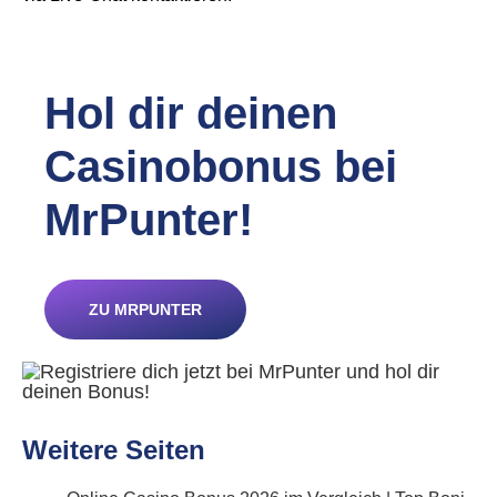
Hol dir deinen
Casinobonus bei
MrPunter!
ZU MRPUNTER
Weitere Seiten