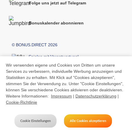
Folge uns jetzt auf Telegram
Bonuskalender abonnieren
© BONUS.DIRECT 2026
Spielen mit Verantwortung!
Wir verwenden eigene und Cookies von Dritten um unsere
Services zu verbessern, individuelle Werbung anzuzeigen und
Kontakt
Statistiken zu erhalten. Mit Klick auf "Cookies akzeptieren",
Über BONUS.DIRECT
stimmen Sie der Verwendung zu. Unter "Cookie Einstellungen",
Allgemeine Geschäftsbedingungen
können Sie verschiedene Cookies aktivieren oder deaktivieren.
Jobs
Weitere Informationen:
Impressum
|
Datenschutzerklärung
|
Cookie-Richtlinie
Häufig gestellte Fragen
Impressum
Datenschutzerklärung
Cookie Einstellungen
Alle Cookies akzeptieren
Cookie-Richtlinie