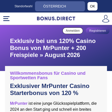
ÖSTERREICH
OK
Standortwahl
Anmelden
Registrieren
Exklusiv bei uns 120% Casino
Bonus von MrPunter + 200
Freispiele » August 2026
Willkommensbonus für Casino und
Sportwetten Fans
Exklusiver MrPunter Casino
Starterbonus von 120 %
MrPunter
ist eine junge Glücksspielplattform, die
2024 an den Start ging und schnell ein breites