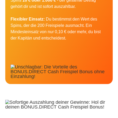
Spins
10 € oder 1.000 €
- der gesamte Betrag
gehört dir und ist sofort auszahlbar.
Flexibler Einsatz:
Du bestimmst den Wert des
Spins, der die 200 Freispiele ausmacht. Ein
Mindesteinsatz von nur 0,10 € oder mehr, du bist
der Kapitän und entscheidest.