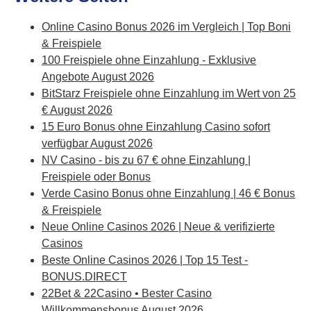
Online Casino Bonus 2026 im Vergleich | Top Boni
& Freispiele
100 Freispiele ohne Einzahlung - Exklusive
Angebote August 2026
BitStarz Freispiele ohne Einzahlung im Wert von 25
€ August 2026
15 Euro Bonus ohne Einzahlung Casino sofort
verfügbar August 2026
NV Casino - bis zu 67 € ohne Einzahlung |
Freispiele oder Bonus
Verde Casino Bonus ohne Einzahlung | 46 € Bonus
& Freispiele
Neue Online Casinos 2026 | Neue & verifizierte
Casinos
Beste Online Casinos 2026 | Top 15 Test -
BONUS.DIRECT
22Bet & 22Casino • Bester Casino
Willkommensbonus August 2026