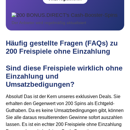
Der Anbieter wird regelmäßig aktualisiert
Häufig gestellte Fragen (FAQs) zu
200 Freispiele ohne Einzahlung
Sind diese Freispiele wirklich ohne
Einzahlung und
Umsatzbedigungen?
Absolut! Das ist der Kern unseres exklusiven Deals. Sie
erhalten den Gegenwert von 200 Spins als Echtgeld-
Guthaben. Da es keine Umsatzbedingungen gibt, können
Sie alle daraus resultierenden Gewinne sofort auszahlen
lassen. Es ist ein echter 200 Freispiele ohne Einzahlung