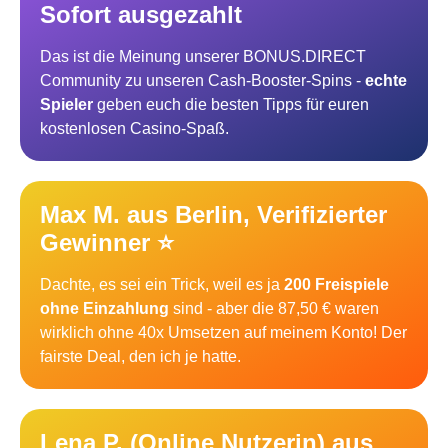
Sofort ausgezahlt
Das ist die Meinung unserer BONUS.DIRECT
Community zu unseren Cash-Booster-Spins -
echte
Spieler
geben euch die besten Tipps für euren
kostenlosen Casino-Spaß.
Max M. aus Berlin, Verifizierter
Gewinner ⭐
Dachte, es sei ein Trick, weil es ja
200 Freispiele
ohne Einzahlung
sind - aber die 87,50 € waren
wirklich ohne 40x Umsetzen auf meinem Konto! Der
fairste Deal, den ich je hatte.
Lena P. (Online Nutzerin) aus