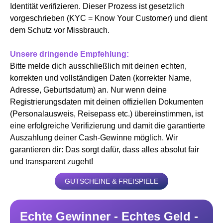
Identität verifizieren. Dieser Prozess ist gesetzlich
vorgeschrieben (KYC = Know Your Customer) und dient
dem Schutz vor Missbrauch.
Unsere dringende Empfehlung:
Bitte melde dich ausschließlich mit deinen echten,
korrekten und vollständigen Daten (korrekter Name,
Adresse, Geburtsdatum) an. Nur wenn deine
Registrierungsdaten mit deinen offiziellen Dokumenten
(Personalausweis, Reisepass etc.) übereinstimmen, ist
eine erfolgreiche Verifizierung und damit die garantierte
Auszahlung deiner Cash-Gewinne möglich. Wir
garantieren dir: Das sorgt dafür, dass alles absolut fair
und transparent zugeht!
GUTSCHEINE & FREISPIELE
Echte Gewinner - Echtes Geld -