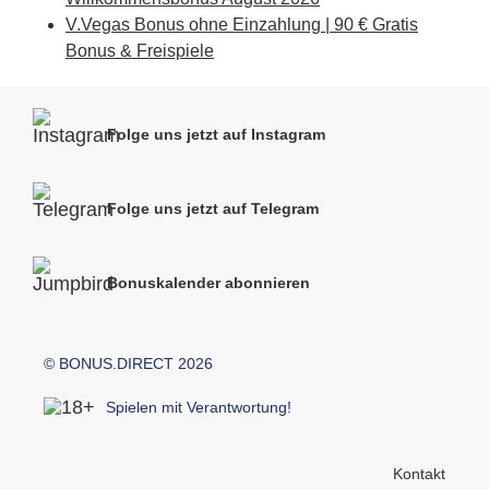
V.Vegas Bonus ohne Einzahlung | 90 € Gratis
Bonus & Freispiele
Folge uns jetzt auf Instagram
Folge uns jetzt auf Telegram
Bonuskalender abonnieren
© BONUS.DIRECT 2026
Spielen mit Verantwortung!
Kontakt