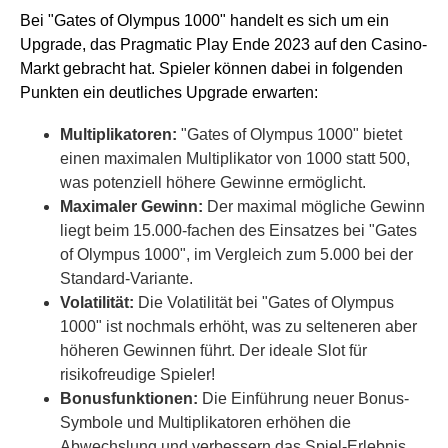
Bei "Gates of Olympus 1000" handelt es sich um ein
Upgrade, das Pragmatic Play Ende 2023 auf den Casino-
Markt gebracht hat. Spieler können dabei in folgenden
Punkten ein deutliches Upgrade erwarten:
Multiplikatoren:
"Gates of Olympus 1000" bietet
einen maximalen Multiplikator von 1000 statt 500,
was potenziell höhere Gewinne ermöglicht.
Maximaler Gewinn:
Der maximal mögliche Gewinn
liegt beim 15.000-fachen des Einsatzes bei "Gates
of Olympus 1000", im Vergleich zum 5.000 bei der
Standard-Variante.
Volatilität:
Die Volatilität bei "Gates of Olympus
1000" ist nochmals erhöht, was zu selteneren aber
höheren Gewinnen führt. Der ideale Slot für
risikofreudige Spieler!
Bonusfunktionen:
Die Einführung neuer Bonus-
Symbole und Multiplikatoren erhöhen die
Abwechslung und verbessern das Spiel-Erlebnis.