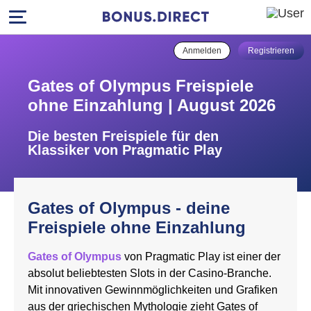
Anmelden
Registrieren
Gates of Olympus Freispiele
ohne Einzahlung | August 2026
Die besten Freispiele für den
Klassiker von Pragmatic Play
Gates of Olympus - deine
Freispiele ohne Einzahlung
Gates of Olympus
von Pragmatic Play ist einer der
absolut beliebtesten Slots in der Casino-Branche.
Mit innovativen Gewinnmöglichkeiten und Grafiken
aus der griechischen Mythologie zieht Gates of