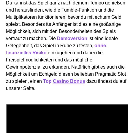
Du kannst das Spiel ganz nach deinem Tempo genießen
und herausfinden, wie die Tumble-Funktion und die
Multiplikatoren funktionieren, bevor du mit echtem Geld
spielst. Besonders für Anfänger ist dies eine großartige
Möglichkeit, sich mit den Besonderheiten des Spiels
vertraut zu machen. Die
Demoversion
ist eine ideale
Gelegenheit, das Spiel in Ruhe zu testen,
ohne
finanzielles Risiko
einzugehen und dabei die
Freispielmöglichkeiten und das mögliche
Gewinnpotenzial zu erkunden. Natürlich gibt es auch die
Möglichkeit um Echtgeld diesen beliebten Pragmatic Slot
zu spielen, einen
Top
Casino Bonus
dazu findest du auf
unserer Seite.