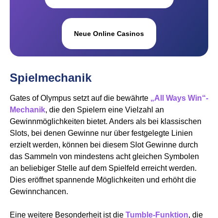
Neue Online Casinos
Spielmechanik
Gates of Olympus setzt auf die bewährte
„All Ways Win“-
Mechanik
, die den Spielern eine Vielzahl an
Gewinnmöglichkeiten bietet. Anders als bei klassischen
Slots, bei denen Gewinne nur über festgelegte Linien
erzielt werden, können bei diesem Slot Gewinne durch
das Sammeln von mindestens acht gleichen Symbolen
an beliebiger Stelle auf dem Spielfeld erreicht werden.
Dies eröffnet spannende Möglichkeiten und erhöht die
Gewinnchancen.
Eine weitere Besonderheit ist die
Tumble-Funktion
, die