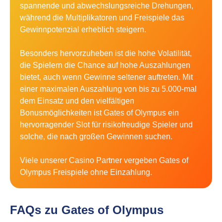
spannende und abwechslungsreiche Drehungen,
während die Multiplikatoren und Freispiele das
Gewinnpotenzial erheblich steigern.
Besonders hervorzuheben ist die hohe Volatilität,
die Spielern die Chance auf hohe Auszahlungen
bietet, auch wenn Gewinne seltener auftreten. Mit
einer maximalen Auszahlung von bis zu 5.000-mal
dem Einsatz und den vielfältigen
Bonusmöglichkeiten ist Gates of Olympus ein
hervorragender Slot für risikofreudige Spieler und
solche, die nach großen Gewinnen suchen.
Viele unserer Casino Partner vergeben Gates of
Olympus Freispiele ohne Einzahlung.
FAQs zu Gates of Olympus