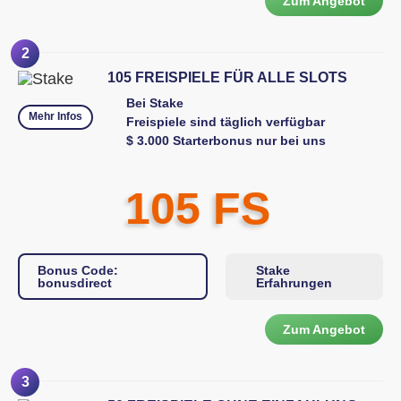
Zum Angebot
2
105 FREISPIELE FÜR ALLE SLOTS
Bei Stake
Mehr Infos
Freispiele sind täglich verfügbar
$ 3.000 Starterbonus nur bei uns
105 FS
Bonus Code:
Stake
bonusdirect
Erfahrungen
Zum Angebot
3