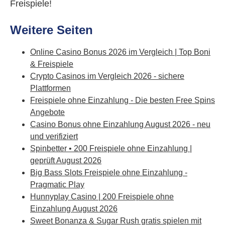
Weitere Seiten
Online Casino Bonus 2026 im Vergleich | Top Boni
& Freispiele
Crypto Casinos im Vergleich 2026 - sichere
Plattformen
Freispiele ohne Einzahlung - Die besten Free Spins
Angebote
Casino Bonus ohne Einzahlung August 2026 - neu
und verifiziert
Spinbetter • 200 Freispiele ohne Einzahlung |
geprüft August 2026
Big Bass Slots Freispiele ohne Einzahlung -
Pragmatic Play
Hunnyplay Casino | 200 Freispiele ohne
Einzahlung August 2026
Sweet Bonanza & Sugar Rush gratis spielen mit