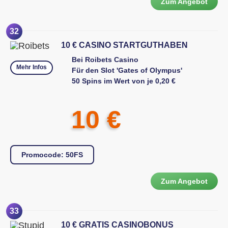
Zum Angebot
32
10 € CASINO STARTGUTHABEN
Bei Roibets Casino
Mehr Infos
Für den Slot 'Gates of Olympus'
50 Spins im Wert von je 0,20 €
10 €
Promocode: 50FS
Zum Angebot
33
10 € GRATIS CASINOBONUS