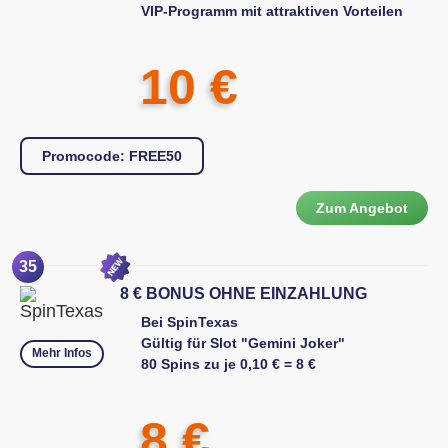
VIP-Programm mit attraktiven Vorteilen
10 €
Promocode: FREE50
Zum Angebot
35
8 € BONUS OHNE EINZAHLUNG
Bei SpinTexas
Gültig für Slot "Gemini Joker"
Mehr Infos
80 Spins zu je 0,10 € = 8 €
8 €