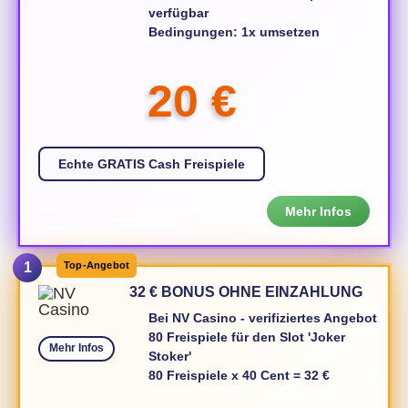
verfügbar
Bedingungen: 1x umsetzen
20 €
Echte GRATIS Cash Freispiele
Mehr Infos
1
Top-Angebot
32 € BONUS OHNE EINZAHLUNG
Bei NV Casino - verifiziertes Angebot
80 Freispiele für den Slot 'Joker
Mehr Infos
Stoker'
80 Freispiele x 40 Cent = 32 €