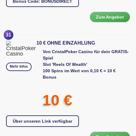
Bonus Code: BONUSDIRECT
Zum Angebot
31
10 € OHNE EINZAHLUNG
Von CristalPoker Casino für dein GRATIS-
Spiel
Slot 'Reels Of Wealth'
Mehr Infos
100 Spins im Wert von 0,10 € = 10 €
Bonus
10 €
Über unseren Link verfügbar