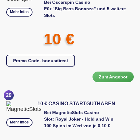
Bei Oscarspin Casino
Für "Big Bass Bonanza" und 5 weitere
Mehr Infos
Slots
10 €
Promo Code: bonusdirect
Zum Angebot
29
10 € CASINO STARTGUTHABEN
Bei MagneticSlots Casino
Slot: Royal Joker - Hold and Win
Mehr Infos
100 Spins im Wert von je 0,10 €