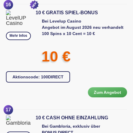
16
10 € GRATIS SPIEL-BONUS
Bei Levelup Casino
Angebot im August 2026 neu verhandelt
100 Spins x 10 Cent = 10 €
Mehr Infos
10 €
Aktionscode: 100DIRECT
Zum Angebot
17
10 € CASH OHNE EINZAHLUNG
Bei Gambloria, exklusiv über
BONUS.DIRECT