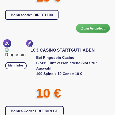
Bonuscode: DIRECT100
Zum Angebot
20
10 € CASINO STARTGUTHABEN
Bei Ringospin Casino
Slots: Fünf verschiedene Slots zur
Mehr Infos
Auswahl
100 Spins x 10 Cent = 10 €
10 €
Bonus-Code: FREEDIRECT