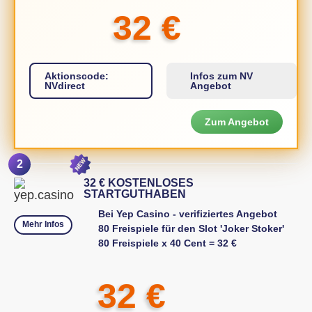
32 €
Aktionscode:
Infos zum NV
NVdirect
Angebot
Zum Angebot
2
32 € KOSTENLOSES
STARTGUTHABEN
Bei Yep Casino - verifiziertes Angebot
Mehr Infos
80 Freispiele für den Slot 'Joker Stoker'
80 Freispiele x 40 Cent = 32 €
32 €