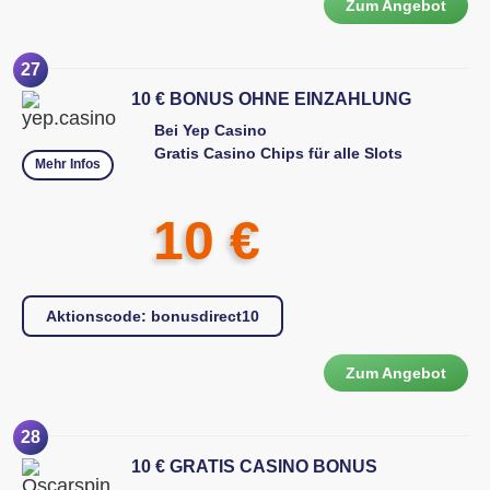
Zum Angebot
27
10 € BONUS OHNE EINZAHLUNG
Bei Yep Casino
Gratis Casino Chips für alle Slots
Mehr Infos
10 €
Aktionscode: bonusdirect10
Zum Angebot
28
10 € GRATIS CASINO BONUS