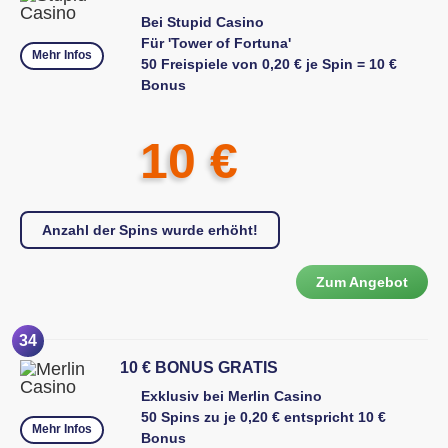
Bei Stupid Casino
Für 'Tower of Fortuna'
Mehr Infos
50 Freispiele von 0,20 € je Spin = 10 €
Bonus
10 €
Anzahl der Spins wurde erhöht!
Zum Angebot
34
10 € BONUS GRATIS
Exklusiv bei Merlin Casino
50 Spins zu je 0,20 € entspricht 10 €
Mehr Infos
Bonus