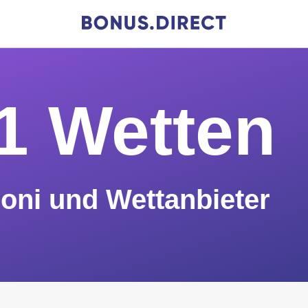
1 Wetten
oni und Wettanbieter