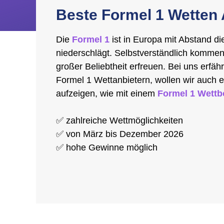
Beste Formel 1 Wetten 
Die
Formel 1
ist in Europa mit Abstand d
niederschlägt. Selbstverständlich kommen
großer Beliebtheit erfreuen. Bei uns erfäh
Formel 1 Wettanbietern, wollen wir auch e
aufzeigen, wie mit einem
Formel 1 Wett
✅ zahlreiche Wettmöglichkeiten
✅ von März bis Dezember 2026
✅ hohe Gewinne möglich