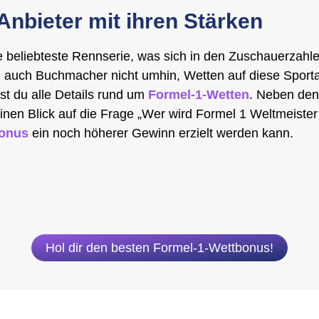
Anbieter mit ihren Stärken
ie beliebteste Rennserie, was sich in den Zuschauerzahl
 auch Buchmacher nicht umhin, Wetten auf diese Sportar
rst du alle Details rund um
Formel-1-Wetten
. Neben den
inen Blick auf die Frage „Wer wird Formel 1 Weltmeiste
bonus
ein noch höherer Gewinn erzielt werden kann.
Hol dir den besten Formel-1-Wettbonus!