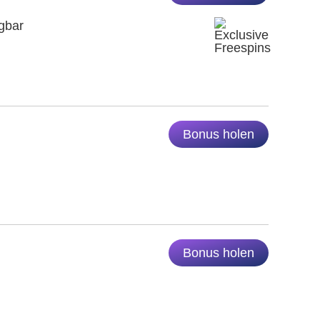
gbar
Bonus holen
Bonus holen