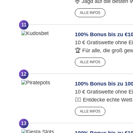
🦌 Jagd auf die besten
ALLE INFOS
11
100% Bonus bis zu €1
10 € Gratiswette ohne E
🏆 Für alle, die groß ge
ALLE INFOS
12
100% Bonus bis zu 100
10 € Gratiswette ohne E
🏴‍☠️ Entdecke echte Wet
ALLE INFOS
13