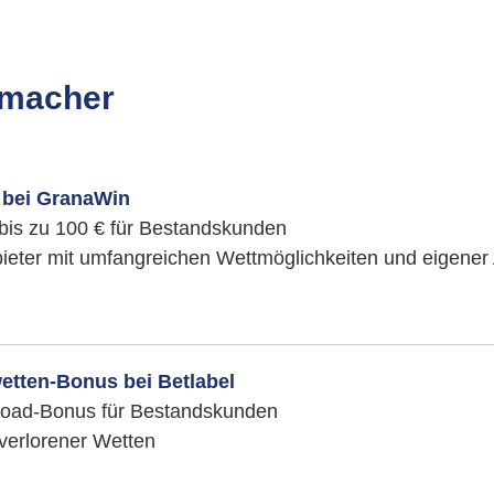
hmacher
 bei GranaWin
bis zu 100 € für Bestandskunden
bieter mit umfangreichen Wettmöglichkeiten und eigener
etten-Bonus bei Betlabel
load-Bonus für Bestandskunden
verlorener Wetten