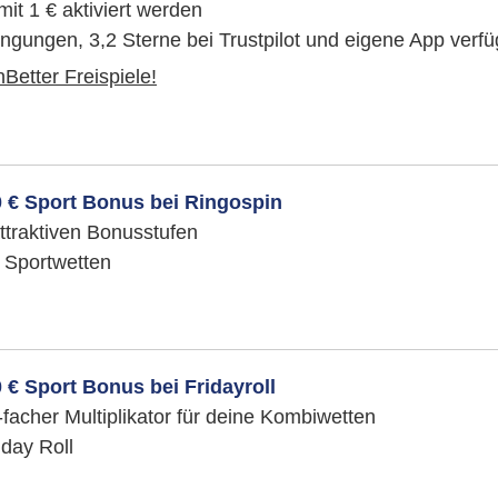
it 1 € aktiviert werden
ngungen, 3,2 Sterne bei Trustpilot und eigene App verfü
Better Freispiele!
 € Sport Bonus bei Ringospin
ttraktiven Bonusstufen
 Sportwetten
€ Sport Bonus bei Fridayroll
facher Multiplikator für deine Kombiwetten
day Roll