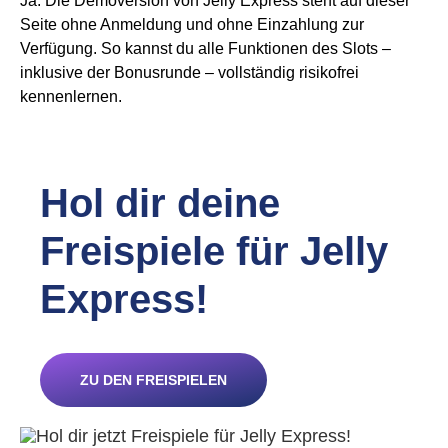
Ja. Die Demoversion von Jelly Express steht auf dieser
Seite ohne Anmeldung und ohne Einzahlung zur
Verfügung. So kannst du alle Funktionen des Slots –
inklusive der Bonusrunde – vollständig risikofrei
kennenlernen.
Hol dir deine
Freispiele für Jelly
Express!
ZU DEN FREISPIELEN