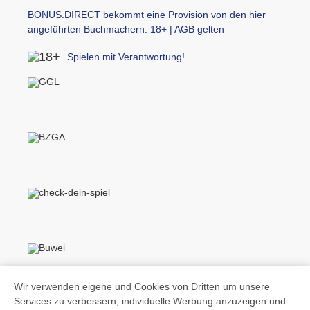
BONUS.DIRECT bekommt eine Provision von den hier
angeführten Buchmachern. 18+ | AGB gelten
Spielen mit Verantwortung!
Wir verwenden eigene und Cookies von Dritten um unsere
Services zu verbessern, individuelle Werbung anzuzeigen und
Kontakt