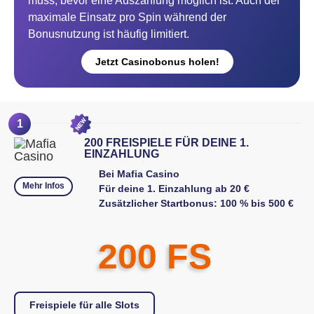
muss, bevor eine Auszahlung möglich ist. Auch der
maximale Einsatz pro Spin während der
Bonusnutzung ist häufig limitiert.
Jetzt Casinobonus holen!
1
200 FREISPIELE FÜR DEINE 1.
EINZAHLUNG
Bei Mafia Casino
Mehr Infos
Für deine 1. Einzahlung ab 20 €
Zusätzlicher Startbonus: 100 % bis 500 €
200 FS
Freispiele für alle Slots