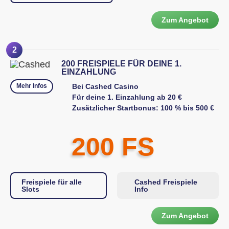
Zum Angebot
2
200 FREISPIELE FÜR DEINE 1.
EINZAHLUNG
Mehr Infos
Bei Cashed Casino
Für deine 1. Einzahlung ab 20 €
Zusätzlicher Startbonus: 100 % bis 500 €
200 FS
Freispiele für alle
Cashed Freispiele
Slots
Info
Zum Angebot