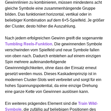
Gewinnlinien zu kombinieren, müssen mindestens acht
gleiche Symbole eine zusammenhängende Gruppe
bilden. Das funktioniert horizontal, vertikal oder in
beliebiger Kombination auf dem 6×5-Spielfeld. Je größer
der Cluster, desto höher die Auszahlung.
Nach jedem erfolgreichen Gewinn greift die sogenannte
Tumbling Reels-Funktion
. Die gewinnenden Symbole
verschwinden vom Spielfeld und neue Symbole fallen
von oben nach. Dadurch entstehen auf einem einzigen
Spin mehrere aufeinanderfolgende
Gewinnmöglichkeiten, ohne dass der Einsatz erneut
gesetzt werden muss. Dieses Kaskadenprinzip ist in
modernen Cluster-Slots weit verbreitet und sorgt für ein
hohes Spannungspotential, da eine einzige Drehung
eine ganze Kette von Gewinnen auslösen kann.
Ein weiteres prägendes Element sind die
Train Wild-
Symbole
, die zufällig auf beliebigen Positionen des