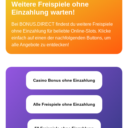
Weitere Freispiele ohne
Einzahlung warten!
Bei BONUS.DIRECT findest du weitere Freispiele
ohne Einzahlung für beliebte Online-Slots. Klicke
einfach auf einen der nachfolgenden Buttons, um
alle Angebote zu entdecken!
Casino Bonus ohne Einzahlung
Alle Freispiele ohne Einzahlung