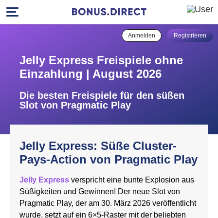
Anmelden
Registrieren
Jelly Express Freispiele ohne
Einzahlung | August 2026
Die besten Freispiele für den süßen
Slot von Pragmatic Play
Jelly Express: Süße Cluster-
Pays-Action von Pragmatic Play
Jelly Express
verspricht eine bunte Explosion aus
Süßigkeiten und Gewinnen! Der neue Slot von
Pragmatic Play, der am 30. März 2026 veröffentlicht
wurde, setzt auf ein 6×5-Raster mit der beliebten