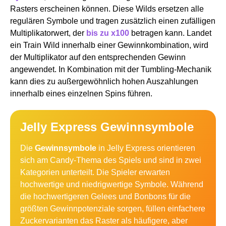
Rasters erscheinen können. Diese Wilds ersetzen alle
regulären Symbole und tragen zusätzlich einen zufälligen
Multiplikatorwert, der
bis zu x100
betragen kann. Landet
ein Train Wild innerhalb einer Gewinnkombination, wird
der Multiplikator auf den entsprechenden Gewinn
angewendet. In Kombination mit der Tumbling-Mechanik
kann dies zu außergewöhnlich hohen Auszahlungen
innerhalb eines einzelnen Spins führen.
Jelly Express Gewinnsymbole
Die
Gewinnsymbole
in Jelly Express orientieren
sich am Candy-Thema des Spiels und sind in zwei
Kategorien unterteilt. Die Spieler erwarten
hochwertige und niedrigwertige Symbole. Während
die hochwertigeren Gelees und Bonbons für die
größten Gewinnpotenziale sorgen, füllen einfachere
Zuckervarianten das Raster als häufigere, aber