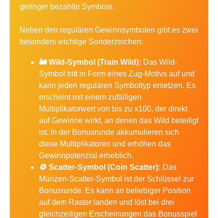
geringer bezahlte Symbole.
Neben den regulären Gewinnsymbolen gibt es zwei
besonders wichtige Sonderzeichen:
🚂 Wild-Symbol (Train Wild):
Das Wild-
Symbol tritt in Form eines Zug-Motivs auf und
kann jeden regulären Symboltyp ersetzen. Es
erscheint mit einem zufälligen
Multiplikatorwert von bis zu x100, der direkt
auf Gewinne wirkt, an denen das Wild beteiligt
ist. In der Bonusrunde akkumulieren sich
diese Multiplikatoren und erhöhen das
Gewinnpotenzial erheblich.
🪙 Scatter-Symbol (Coin Scatter):
Das
Münzen-Scatter-Symbol ist der Schlüssel zur
Bonusrunde. Es kann an beliebiger Position
auf dem Raster landen und löst bei drei
gleichzeitigen Erscheinungen das Bonusspiel