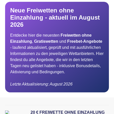
Neue Freiwetten ohne
Einzahlung - aktuell im August
2026
Entdecke hier die neuesten
Freiwetten ohne
Einzahlung
,
Gratiswetten
und
Freebet-Angebote
- laufend aktualisiert, geprüft und mit ausführlichen
Informationen zu den jeweiligen Wettanbietern. Hier
findest du alle Angebote, die wir in den letzten
Tagen neu gelistet haben - inklusive Bonusdetails,
Aktivierung und Bedingungen.
Letzte Aktualisierung: August 2026
20 € FREIWETTE OHNE EINZAHLUNG