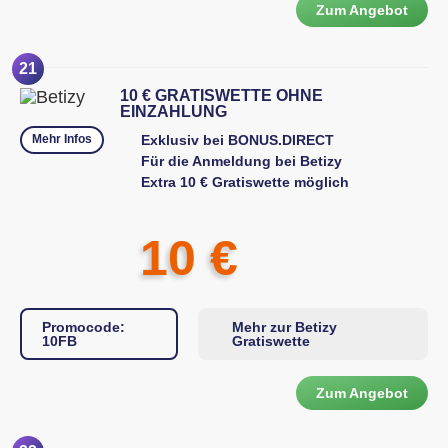
Zum Angebot
21
10 € GRATISWETTE OHNE
EINZAHLUNG
Mehr Infos
Exklusiv bei BONUS.DIRECT
Für die Anmeldung bei Betizy
Extra 10 € Gratiswette möglich
10 €
Promocode:
Mehr zur Betizy
10FB
Gratiswette
Zum Angebot