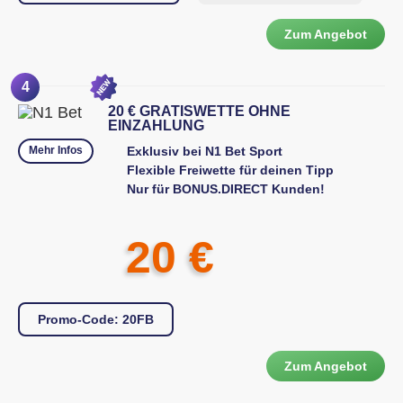
Zum Angebot
4
20 € GRATISWETTE OHNE
EINZAHLUNG
Mehr Infos
Exklusiv bei N1 Bet Sport
Flexible Freiwette für deinen Tipp
Nur für BONUS.DIRECT Kunden!
20 €
Promo-Code: 20FB
Zum Angebot