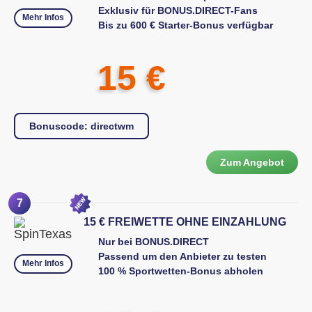
Exklusiv für BONUS.DIRECT-Fans
Mehr Infos
Bis zu 600 € Starter-Bonus verfügbar
15 €
Bonuscode: directwm
Zum Angebot
7
15 € FREIWETTE OHNE EINZAHLUNG
Nur bei BONUS.DIRECT
Passend um den Anbieter zu testen
Mehr Infos
100 % Sportwetten-Bonus abholen