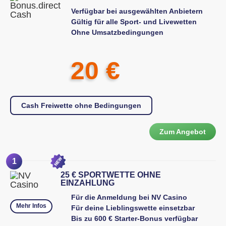
Verfügbar bei ausgewählten Anbietern
Gültig für alle Sport- und Livewetten
Ohne Umsatzbedingungen
20 €
Cash Freiwette ohne Bedingungen
Zum Angebot
1
25 € SPORTWETTE OHNE
EINZAHLUNG
Für die Anmeldung bei NV Casino
Mehr Infos
Für deine Lieblingswette einsetzbar
Bis zu 600 € Starter-Bonus verfügbar