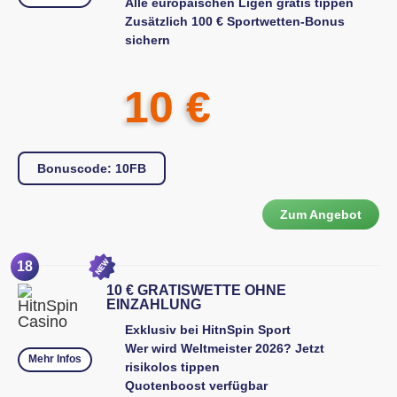
Alle europäischen Ligen gratis tippen
Zusätzlich 100 € Sportwetten-Bonus
sichern
10 €
Bonuscode: 10FB
Zum Angebot
18
10 € GRATISWETTE OHNE
EINZAHLUNG
Exklusiv bei HitnSpin Sport
Wer wird Weltmeister 2026? Jetzt
Mehr Infos
risikolos tippen
Quotenboost verfügbar