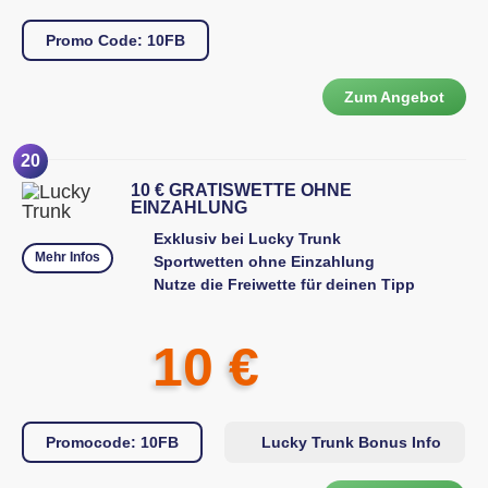
Promo Code: 10FB
Zum Angebot
20
10 € GRATISWETTE OHNE
EINZAHLUNG
Exklusiv bei Lucky Trunk
Mehr Infos
Sportwetten ohne Einzahlung
Nutze die Freiwette für deinen Tipp
10 €
Promocode: 10FB
Lucky Trunk Bonus Info