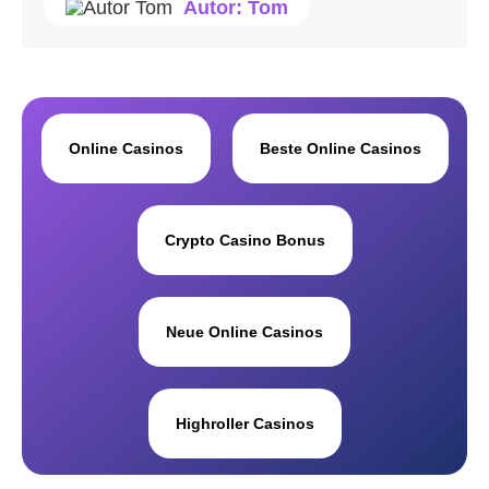
Autor: Tom
Online Casinos
Beste Online Casinos
Crypto Casino Bonus
Neue Online Casinos
Highroller Casinos