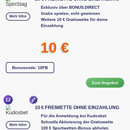
Exklusiv über BONUS.DIRECT
Gratis spielen, echt gewinnen
Mehr Infos
Weitere 10 € Gratiswette für deine
Einzahlung
10 €
Bonuscode: 10FB
Zum Angebot
12
10 € FREIWETTE OHNE EINZAHLUNG
Für die Anmeldung bei Kudosbet
Schnelle Aktivierung der Gratiswette
Mehr Infos
100 € Sportwetten-Bonus abholen