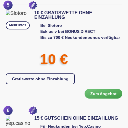
5
10 € GRATISWETTE OHNE
EINZAHLUNG
Mehr Infos
Bei Slotoro
Exklusiv bei BONUS.DIRECT
Bis zu 700 € Neukundenbonus verfügbar
10 €
Gratiswette ohne Einzahlung
Zum Angebot
6
15 € GUTSCHEIN OHNE EINZAHLUNG
Für Neukunden bei Yep.Casino