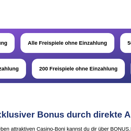
ung
Alle Freispiele ohne Einzahlung
5
nzahlung
200 Freispiele ohne Einzahlung
xklusiver Bonus durch direkte
Neben attraktiven Casino-Boni kannst du dir über BONUS