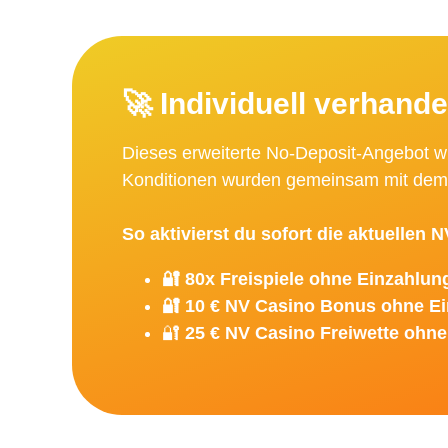
🚀 Individuell verhan
Dieses erweiterte No-Deposit-Angebot w
Konditionen wurden gemeinsam mit dem A
So aktivierst du sofort die aktuellen
🔐 80x Freispiele ohne Einzahlu
🔐 10 € NV Casino Bonus ohne E
🔐
25 € NV Casino Freiwette ohn