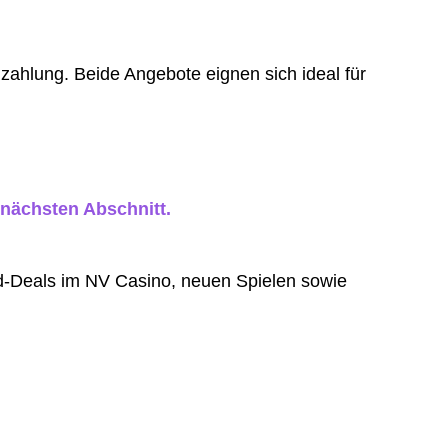
zahlung. Beide Angebote eignen sich ideal für
 nächsten Abschnitt.
ad-Deals im NV Casino, neuen Spielen sowie