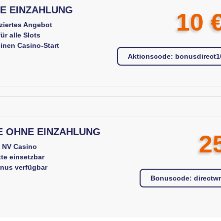
NE EINZAHLUNG
10 
iziertes Angebot
ür alle Slots
inen Casino-Start
Aktionscode: bonusdirect1
E OHNE EINZAHLUNG
2
i NV Casino
te einsetzbar
onus verfügbar
Bonuscode: directw