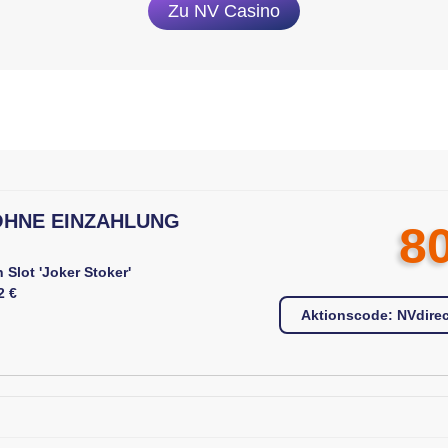
Zu NV Casino
OHNE EINZAHLUNG
8
n Slot 'Joker Stoker'
2 €
Aktionscode: NVdirec