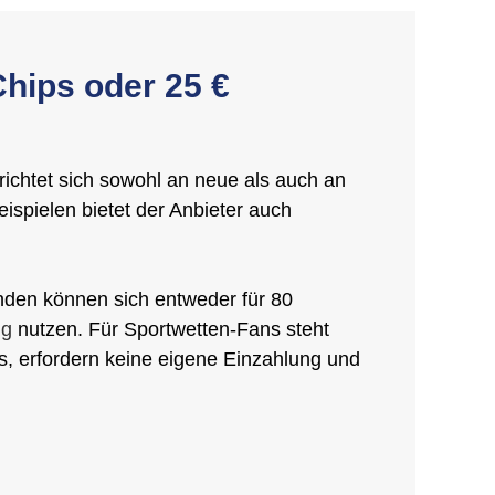
Chips oder 25 €
richtet sich sowohl an neue als auch an
spielen bietet der Anbieter auch
den können sich entweder für 80
ng
nutzen. Für Sportwetten-Fans steht
, erfordern keine eigene Einzahlung und