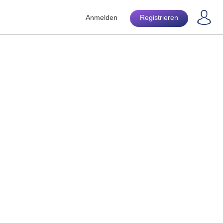
Anmelden
Registrieren
 Bonus ohne
6
ispiele