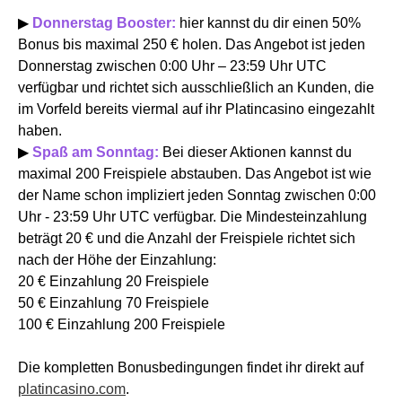
▶
Donnerstag Booster:
hier kannst du dir einen 50%
Bonus bis maximal 250 € holen. Das Angebot ist jeden
Donnerstag zwischen 0:00 Uhr – 23:59 Uhr UTC
verfügbar und richtet sich ausschließlich an Kunden, die
im Vorfeld bereits viermal auf ihr Platincasino eingezahlt
haben.
▶
Spaß am Sonntag:
Bei dieser Aktionen kannst du
maximal 200 Freispiele abstauben. Das Angebot ist wie
der Name schon impliziert jeden Sonntag zwischen 0:00
Uhr - 23:59 Uhr UTC verfügbar. Die Mindesteinzahlung
beträgt 20 € und die Anzahl der Freispiele richtet sich
nach der Höhe der Einzahlung:
20 € Einzahlung 20 Freispiele
50 € Einzahlung 70 Freispiele
100 € Einzahlung 200 Freispiele
Die kompletten Bonusbedingungen findet ihr direkt auf
platincasino.com
.