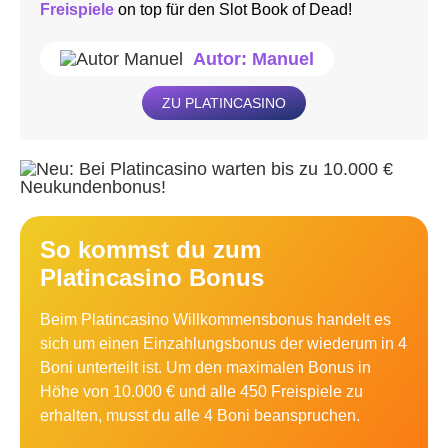
Freispiele
on top für den Slot Book of Dead!
Autor: Manuel
ZU PLATINCASINO
So kommst du zum
Platincasino Bonus
Beim Platincasino Willkommensbonus handelt es
sich um einen Einzahlungsbonus der wiederum in 4
Boni unterteilt ist. Um den maximalen Bonus in
Höhe von 10.000 € und alle 450 Freispiele zu
erhalten, musst du alle 4 Boni beanspruchen.