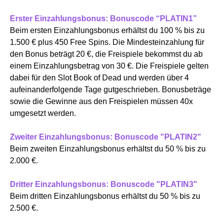
Erster Einzahlungsbonus: Bonuscode “PLATIN1”
Beim ersten Einzahlungsbonus erhältst du 100 % bis zu
1.500 € plus 450 Free Spins. Die Mindesteinzahlung für
den Bonus beträgt 20 €, die Freispiele bekommst du ab
einem Einzahlungsbetrag von 30 €. Die Freispiele gelten
dabei für den Slot Book of Dead und werden über 4
aufeinanderfolgende Tage gutgeschrieben. Bonusbeträge
sowie die Gewinne aus den Freispielen müssen 40x
umgesetzt werden.
Zweiter Einzahlungsbonus: Bonuscode "PLATIN2"
Beim zweiten Einzahlungsbonus erhältst du 50 % bis zu
2.000 €.
Dritter Einzahlungsbonus: Bonuscode "PLATIN3"
Beim dritten Einzahlungsbonus erhältst du 50 % bis zu
2.500 €.