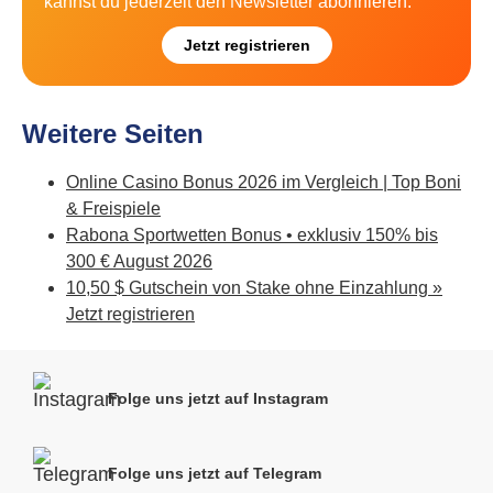
kannst du jederzeit den Newsletter abonnieren.
Jetzt registrieren
Weitere Seiten
Online Casino Bonus 2026 im Vergleich | Top Boni
& Freispiele
Rabona Sportwetten Bonus • exklusiv 150% bis
300 € August 2026
10,50 $ Gutschein von Stake ohne Einzahlung »
Jetzt registrieren
Folge uns jetzt auf Instagram
Folge uns jetzt auf Telegram