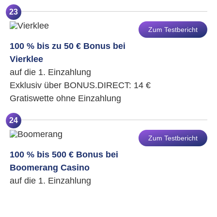
23
Zum Testbericht
100 % bis zu 50 € Bonus bei
Vierklee
auf die 1. Einzahlung
Exklusiv über BONUS.DIRECT: 14 €
Gratiswette ohne Einzahlung
24
Zum Testbericht
100 % bis 500 € Bonus bei
Boomerang Casino
auf die 1. Einzahlung