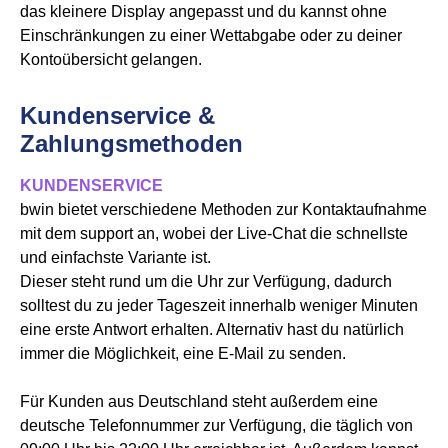
das kleinere Display angepasst und du kannst ohne
Einschränkungen zu einer Wettabgabe oder zu deiner
Kontoübersicht gelangen.
Kundenservice &
Zahlungsmethoden
KUNDENSERVICE
bwin bietet verschiedene Methoden zur Kontaktaufnahme
mit dem support an, wobei der Live-Chat die schnellste
und einfachste Variante ist.
Dieser steht rund um die Uhr zur Verfügung, dadurch
solltest du zu jeder Tageszeit innerhalb weniger Minuten
eine erste Antwort erhalten. Alternativ hast du natürlich
immer die Möglichkeit, eine E-Mail zu senden.
Für Kunden aus Deutschland steht außerdem eine
deutsche Telefonnummer zur Verfügung, die täglich von