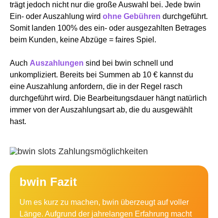
trägt jedoch nicht nur die große Auswahl bei. Jede bwin
Ein- oder Auszahlung wird
ohne Gebühren
durchgeführt.
Somit landen 100% des ein- oder ausgezahlten Betrages
beim Kunden, keine Abzüge = faires Spiel.
Auch
Auszahlungen
sind bei bwin schnell und
unkompliziert. Bereits bei Summen ab 10 € kannst du
eine Auszahlung anfordern, die in der Regel rasch
durchgeführt wird. Die Bearbeitungsdauer hängt natürlich
immer von der Auszahlungsart ab, die du ausgewählt
hast.
bwin Fazit
Um es kurz zu machen, bwin überzeugt auf voller
Länge. Aufgrund der jahrelangen Erfahrung macht