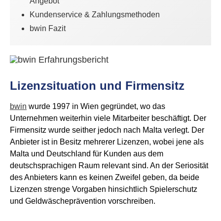
Angebot
Kundenservice & Zahlungsmethoden
bwin Fazit
Lizenzsituation und Firmensitz
bwin
wurde 1997 in Wien gegründet, wo das
Unternehmen weiterhin viele Mitarbeiter beschäftigt. Der
Firmensitz wurde seither jedoch nach Malta verlegt. Der
Anbieter ist in Besitz mehrerer Lizenzen, wobei jene als
Malta und Deutschland für Kunden aus dem
deutschsprachigen Raum relevant sind. An der Seriosität
des Anbieters kann es keinen Zweifel geben, da beide
Lizenzen strenge Vorgaben hinsichtlich Spielerschutz
und Geldwäscheprävention vorschreiben.