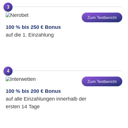
3
Zum Testbericht
100 % bis 250 € Bonus
auf die 1. Einzahlung
4
Zum Testbericht
100 % bis 200 € Bonus
auf alle Einzahlungen innerhalb der
ersten 14 Tage