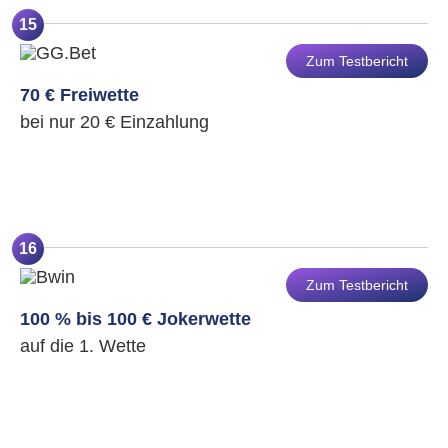
15
Zum Testbericht
70 € Freiwette
bei nur 20 € Einzahlung
16
Zum Testbericht
100 % bis 100 € Jokerwette
auf die 1. Wette