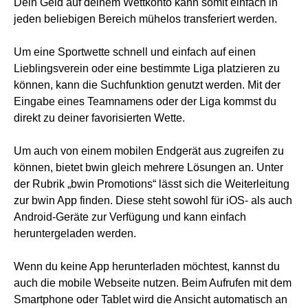
Dein Geld auf deinem Wettkonto kann somit einfach in
jeden beliebigen Bereich mühelos transferiert werden.
Um eine Sportwette schnell und einfach auf einen
Lieblingsverein oder eine bestimmte Liga platzieren zu
können, kann die Suchfunktion genutzt werden. Mit der
Eingabe eines Teamnamens oder der Liga kommst du
direkt zu deiner favorisierten Wette.
Um auch von einem mobilen Endgerät aus zugreifen zu
können, bietet bwin gleich mehrere Lösungen an. Unter
der Rubrik „bwin Promotions“ lässt sich die Weiterleitung
zur bwin App finden. Diese steht sowohl für iOS- als auch
Android-Geräte zur Verfügung und kann einfach
heruntergeladen werden.
Wenn du keine App herunterladen möchtest, kannst du
auch die mobile Webseite nutzen. Beim Aufrufen mit dem
Smartphone oder Tablet wird die Ansicht automatisch an