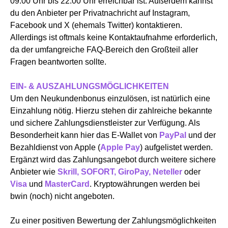
09:00 Uhr bis 22:00 Uhr erreichbar ist. Außerdem kannst
du den Anbieter per Privatnachricht auf Instagram,
Facebook und X (ehemals Twitter) kontaktieren.
Allerdings ist oftmals keine Kontaktaufnahme erforderlich,
da der umfangreiche FAQ-Bereich den Großteil aller
Fragen beantworten sollte.
EIN- & AUSZAHLUNGSMÖGLICHKEITEN
Um den Neukundenbonus einzulösen, ist natürlich eine
Einzahlung nötig. Hierzu stehen dir zahlreiche bekannte
und sichere Zahlungsdienstleister zur Verfügung. Als
Besonderheit kann hier das E-Wallet von
PayPal
und der
Bezahldienst von Apple (
Apple Pay
) aufgelistet werden.
Ergänzt wird das Zahlungsangebot durch weitere sichere
Anbieter wie
Skrill, SOFORT, GiroPay, Neteller
oder
Visa
und
MasterCard
. Kryptowährungen werden bei
bwin (noch) nicht angeboten.
Zu einer positiven Bewertung der Zahlungsmöglichkeiten