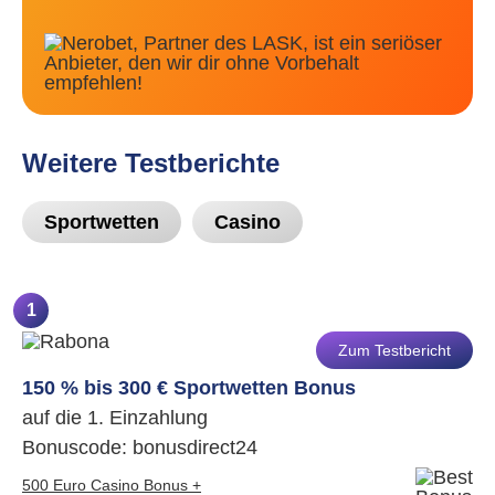
Weitere Testberichte
Sportwetten
Casino
1
Zum Testbericht
150 % bis 300 € Sportwetten Bonus
auf die 1. Einzahlung
Bonuscode: bonusdirect24
500 Euro Casino Bonus +