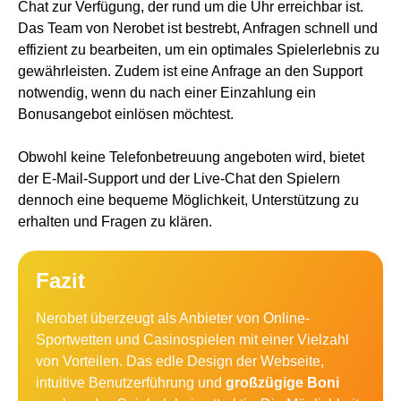
Chat zur Verfügung, der rund um die Uhr erreichbar ist.
Das Team von Nerobet ist bestrebt, Anfragen schnell und
effizient zu bearbeiten, um ein optimales Spielerlebnis zu
gewährleisten. Zudem ist eine Anfrage an den Support
notwendig, wenn du nach einer Einzahlung ein
Bonusangebot einlösen möchtest.
Obwohl keine Telefonbetreuung angeboten wird, bietet
der E-Mail-Support und der Live-Chat den Spielern
dennoch eine bequeme Möglichkeit, Unterstützung zu
erhalten und Fragen zu klären.
Fazit
Nerobet überzeugt als Anbieter von Online-
Sportwetten und Casinospielen mit einer Vielzahl
von Vorteilen. Das edle Design der Webseite,
intuitive Benutzerführung und
großzügige Boni