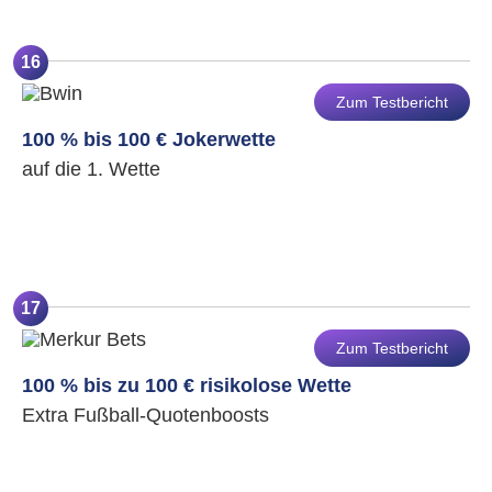
16
Zum Testbericht
100 % bis 100 € Jokerwette
auf die 1. Wette
17
Zum Testbericht
100 % bis zu 100 € risikolose Wette
Extra Fußball-Quotenboosts