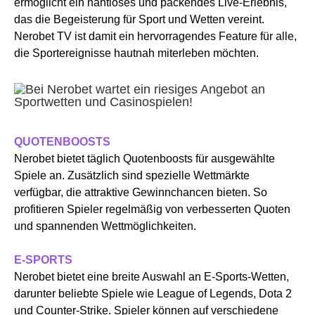
ermöglicht ein nahtloses und packendes Live-Erlebnis,
das die Begeisterung für Sport und Wetten vereint.
Nerobet TV ist damit ein hervorragendes Feature für alle,
die Sportereignisse hautnah miterleben möchten.
QUOTENBOOSTS
Nerobet bietet täglich Quotenboosts für ausgewählte
Spiele an. Zusätzlich sind spezielle Wettmärkte
verfügbar, die attraktive Gewinnchancen bieten. So
profitieren Spieler regelmäßig von verbesserten Quoten
und spannenden Wettmöglichkeiten.
E-SPORTS
Nerobet bietet eine breite Auswahl an E-Sports-Wetten,
darunter beliebte Spiele wie League of Legends, Dota 2
und Counter-Strike. Spieler können auf verschiedene