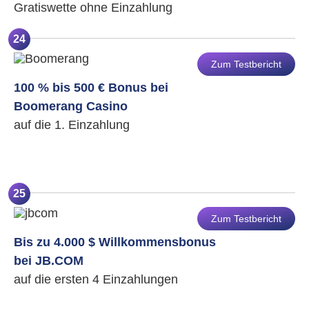
Gratiswette ohne Einzahlung
24
Zum Testbericht
100 % bis 500 € Bonus bei
Boomerang Casino
auf die 1. Einzahlung
25
Zum Testbericht
Bis zu 4.000 $ Willkommensbonus
bei JB.COM
auf die ersten 4 Einzahlungen