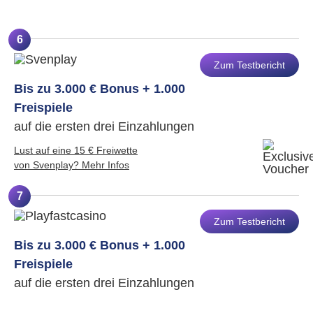
6
Zum Testbericht
Bis zu 3.000 € Bonus + 1.000
Freispiele
auf die ersten drei Einzahlungen
Lust auf eine 15 € Freiwette
von Svenplay? Mehr Infos
7
Zum Testbericht
Bis zu 3.000 € Bonus + 1.000
Freispiele
auf die ersten drei Einzahlungen