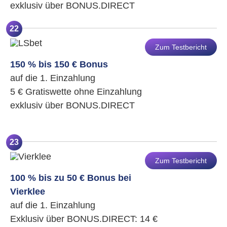
exklusiv über BONUS.DIRECT
22
Zum Testbericht
150 % bis 150 € Bonus
auf die 1. Einzahlung
5 € Gratiswette ohne Einzahlung
exklusiv über BONUS.DIRECT
23
Zum Testbericht
100 % bis zu 50 € Bonus bei
Vierklee
auf die 1. Einzahlung
Exklusiv über BONUS.DIRECT: 14 €