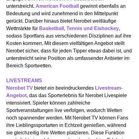
unterstreicht.
American Football
gewinnt ebenfalls an
Bedeutung und wird zunehmend in den Mittelpunkt
gerückt. Darüber hinaus bietet Nerobet weitläufige
Wettmärkte für
Basketball, Tennis und Eishockey
,
sodass Sportfans aus verschiedenen Disziplinen auf ihre
Kosten kommen. Mit diesem vielfältigen Angebot stellt
Nerobet sicher, dass für jeden Tipper etwas dabei ist, und
unterstreicht seine Position als umfassender Anbieter im
Bereich Sportwetten.
LIVESTREAMS
Nerobet TV
bietet ein beeindruckendes
Livestream-
Angebot
, das das Sporterlebnis für Nerobet Livespiele
intensiviert. Spieler können zahlreiche
Sportveranstaltungen live verfolgen, wodurch Wetten
noch spannender werden. Mit Nerobet TV können Fans
ihre Lieblingssportarten in Echtzeit genießen, während
sie gleichzeitig ihre Wetten platzieren. Diese Funktion