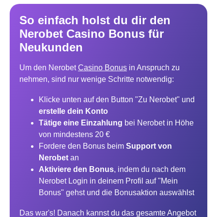
So einfach holst du dir den
Nerobet Casino Bonus für
Neukunden
Um den Nerobet
Casino Bonus
in Anspruch zu
nehmen, sind nur wenige Schritte notwendig:
Klicke unten auf den Button "Zu Nerobet" und
erstelle dein Konto
Tätige eine Einzahlung
bei Nerobet in Höhe
von mindestens 20 €
Fordere den Bonus beim
Support von
Nerobet
an
Aktiviere den Bonus
, indem du nach dem
Nerobet Login in deinem Profil auf "Mein
Bonus" gehst und die Bonusaktion auswählst
Das war's! Danach kannst du das gesamte Angebot