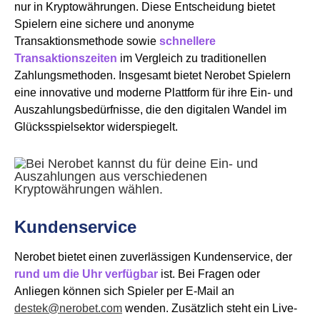
nur in Kryptowährungen. Diese Entscheidung bietet
Spielern eine sichere und anonyme
Transaktionsmethode sowie
schnellere
Transaktionszeiten
im Vergleich zu traditionellen
Zahlungsmethoden. Insgesamt bietet Nerobet Spielern
eine innovative und moderne Plattform für ihre Ein- und
Auszahlungsbedürfnisse, die den digitalen Wandel im
Glücksspielsektor widerspiegelt.
Kundenservice
Nerobet bietet einen zuverlässigen Kundenservice, der
rund um die Uhr verfügbar
ist. Bei Fragen oder
Anliegen können sich Spieler per E-Mail an
destek@nerobet.com
wenden. Zusätzlich steht ein Live-