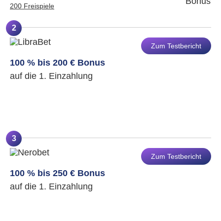
200 Freispiele
2
Zum Testbericht
100 % bis 200 € Bonus
auf die 1. Einzahlung
3
Zum Testbericht
100 % bis 250 € Bonus
auf die 1. Einzahlung