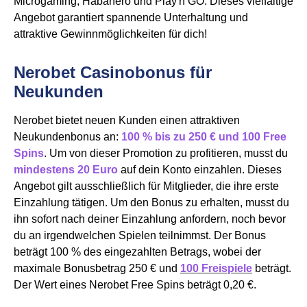
Microgaming, Habanero und Play'n GO. Dieses vielfältige
Angebot garantiert spannende Unterhaltung und
attraktive Gewinnmöglichkeiten für dich!
Nerobet Casinobonus für
Neukunden
Nerobet bietet neuen Kunden einen attraktiven
Neukundenbonus an:
100 % bis zu 250 € und 100 Free
Spins
. Um von dieser Promotion zu profitieren, musst du
mindestens 20 Euro
auf dein Konto einzahlen. Dieses
Angebot gilt ausschließlich für Mitglieder, die ihre erste
Einzahlung tätigen. Um den Bonus zu erhalten, musst du
ihn sofort nach deiner Einzahlung anfordern, noch bevor
du an irgendwelchen Spielen teilnimmst. Der Bonus
beträgt 100 % des eingezahlten Betrags, wobei der
maximale Bonusbetrag 250 € und
100 Freispiele
beträgt.
Der Wert eines Nerobet Free Spins beträgt 0,20 €.