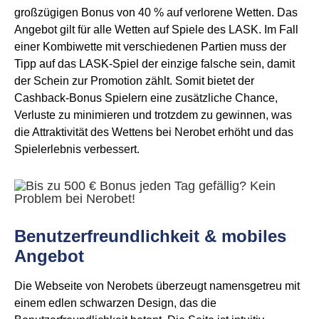
großzügigen Bonus von 40 % auf verlorene Wetten. Das
Angebot gilt für alle Wetten auf Spiele des LASK. Im Fall
einer Kombiwette mit verschiedenen Partien muss der
Tipp auf das LASK-Spiel der einzige falsche sein, damit
der Schein zur Promotion zählt. Somit bietet der
Cashback-Bonus Spielern eine zusätzliche Chance,
Verluste zu minimieren und trotzdem zu gewinnen, was
die Attraktivität des Wettens bei Nerobet erhöht und das
Spielerlebnis verbessert.
Benutzerfreundlichkeit & mobiles
Angebot
Die Webseite von Nerobets überzeugt namensgetreu mit
einem edlen schwarzen Design, das die