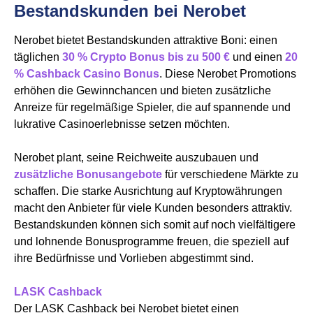
Bestandskunden bei Nerobet
Nerobet bietet Bestandskunden attraktive Boni: einen
täglichen
30 % Crypto Bonus bis zu 500 €
und einen
20
% Cashback Casino Bonus
. Diese Nerobet Promotions
erhöhen die Gewinnchancen und bieten zusätzliche
Anreize für regelmäßige Spieler, die auf spannende und
lukrative Casinoerlebnisse setzen möchten.
Nerobet plant, seine Reichweite auszubauen und
zusätzliche Bonusangebote
für verschiedene Märkte zu
schaffen. Die starke Ausrichtung auf Kryptowährungen
macht den Anbieter für viele Kunden besonders attraktiv.
Bestandskunden können sich somit auf noch vielfältigere
und lohnende Bonusprogramme freuen, die speziell auf
ihre Bedürfnisse und Vorlieben abgestimmt sind.
LASK Cashback
Der LASK Cashback bei Nerobet bietet einen