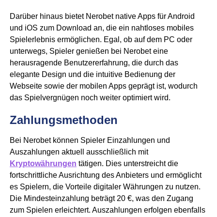
Darüber hinaus bietet Nerobet native Apps für Android
und iOS zum Download an, die ein nahtloses mobiles
Spielerlebnis ermöglichen. Egal, ob auf dem PC oder
unterwegs, Spieler genießen bei Nerobet eine
herausragende Benutzererfahrung, die durch das
elegante Design und die intuitive Bedienung der
Webseite sowie der mobilen Apps geprägt ist, wodurch
das Spielvergnügen noch weiter optimiert wird.
Zahlungsmethoden
Bei Nerobet können Spieler Einzahlungen und
Auszahlungen aktuell ausschließlich mit
Kryptowährungen
tätigen. Dies unterstreicht die
fortschrittliche Ausrichtung des Anbieters und ermöglicht
es Spielern, die Vorteile digitaler Währungen zu nutzen.
Die Mindesteinzahlung beträgt 20 €, was den Zugang
zum Spielen erleichtert. Auszahlungen erfolgen ebenfalls