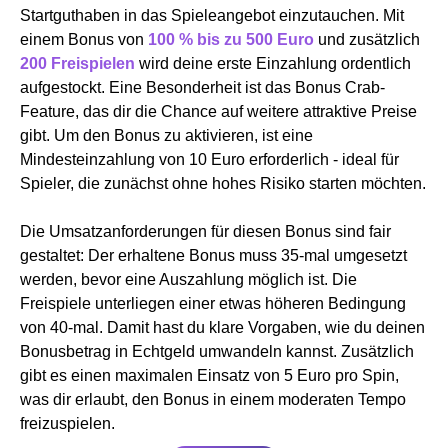
Startguthaben in das Spieleangebot einzutauchen. Mit
einem Bonus von
100 % bis zu 500 Euro
und zusätzlich
200 Freispielen
wird deine erste Einzahlung ordentlich
aufgestockt. Eine Besonderheit ist das Bonus Crab-
Feature, das dir die Chance auf weitere attraktive Preise
gibt. Um den Bonus zu aktivieren, ist eine
Mindesteinzahlung von 10 Euro erforderlich - ideal für
Spieler, die zunächst ohne hohes Risiko starten möchten.
Die Umsatzanforderungen für diesen Bonus sind fair
gestaltet: Der erhaltene Bonus muss 35-mal umgesetzt
werden, bevor eine Auszahlung möglich ist. Die
Freispiele unterliegen einer etwas höheren Bedingung
von 40-mal. Damit hast du klare Vorgaben, wie du deinen
Bonusbetrag in Echtgeld umwandeln kannst. Zusätzlich
gibt es einen maximalen Einsatz von 5 Euro pro Spin,
was dir erlaubt, den Bonus in einem moderaten Tempo
freizuspielen.