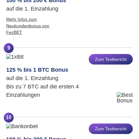
100 % bis 200 € Bonus
auf die 1. Einzahlung
Mehr Infos zum
Neukundenbonus von
FezBET
9
Zum Testbericht
125 % bis 1 BTC Bonus
auf die 1. Einzahlung
Bis zu 7 BTC auf die ersten 4
Einzahlungen
10
Zum Testbericht