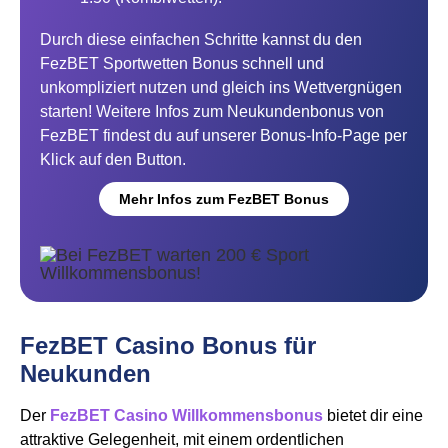
Durch diese einfachen Schritte kannst du den
FezBET Sportwetten Bonus schnell und
unkompliziert nutzen und gleich ins Wettvergnügen
starten! Weitere Infos zum Neukundenbonus von
FezBET findest du auf unserer Bonus-Info-Page per
Klick auf den Button.
Mehr Infos zum FezBET Bonus
FezBET Casino Bonus für
Neukunden
Der
FezBET Casino Willkommensbonus
bietet dir eine
attraktive Gelegenheit, mit einem ordentlichen