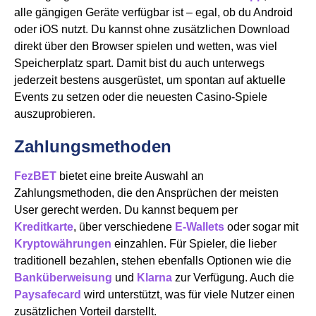
alle gängigen Geräte verfügbar ist – egal, ob du Android
oder iOS nutzt. Du kannst ohne zusätzlichen Download
direkt über den Browser spielen und wetten, was viel
Speicherplatz spart. Damit bist du auch unterwegs
jederzeit bestens ausgerüstet, um spontan auf aktuelle
Events zu setzen oder die neuesten Casino-Spiele
auszuprobieren.
Zahlungsmethoden
FezBET
bietet eine breite Auswahl an
Zahlungsmethoden, die den Ansprüchen der meisten
User gerecht werden. Du kannst bequem per
Kreditkarte
, über verschiedene
E-Wallets
oder sogar mit
Kryptowährungen
einzahlen. Für Spieler, die lieber
traditionell bezahlen, stehen ebenfalls Optionen wie die
Banküberweisung
und
Klarna
zur Verfügung. Auch die
Paysafecard
wird unterstützt, was für viele Nutzer einen
zusätzlichen Vorteil darstellt.