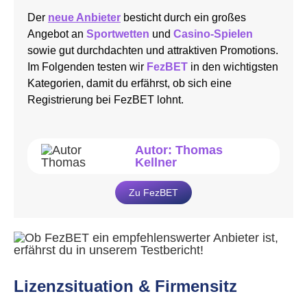
Der
neue Anbieter
besticht durch ein großes
Angebot an
Sportwetten
und
Casino-Spielen
sowie gut durchdachten und attraktiven Promotions.
Im Folgenden testen wir
FezBET
in den wichtigsten
Kategorien, damit du erfährst, ob sich eine
Registrierung bei FezBET lohnt.
Autor: Thomas
Kellner
Zu FezBET
Lizenzsituation & Firmensitz