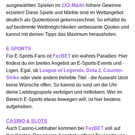
ausgewählten Spielen im
1X2-Markt
höhere Gewinne
erzielen! Diese Spiele und Märkte sind im Wettangebot
deutlich als Quotenboost gekennzeichnet. So erhältst du
auf bestimmte Wettmöglichkeiten verbesserte Quoten und
kannst mit deinen Tipps das Maximum herausholen.
E-SPORTS
Für E-Sports-Fans ist
FezBET
ein wahres Paradies: Hier
findest du ein breites Angebot an E-Sports-Events und -
Ligen. Egal, ob
League of Legends, Dota 2, Counter-
Strike
oder viele andere beliebte Titel - die Auswahl lässt
keine Wünsche offen. So kannst du rund um die Uhr
deine Lieblingsspiele verfolgen und mitfiebern. Wer im
Bereich E-Sports etwas bewegen will, ist hier bestens
aufgehoben.
CASINO & SLOTS
Auch Casino-Liebhaber kommen bei
FezBET
voll auf