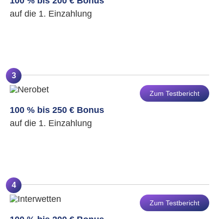
100 % bis 200 € Bonus
auf die 1. Einzahlung
3
Zum Testbericht
100 % bis 250 € Bonus
auf die 1. Einzahlung
4
Zum Testbericht