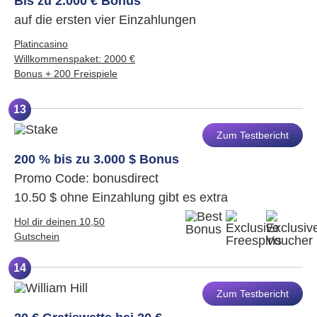
Bis zu 2.000 € Bonus
auf die ersten vier Einzahlungen
Platincasino
Willkommenspaket: 2000 €
Bonus + 200 Freispiele
13
Zum Testbericht
200 % bis zu 3.000 $ Bonus
Promo Code: bonusdirect
10.50 $ ohne Einzahlung gibt es extra
Hol dir deinen 10,50
Gutschein
14
Zum Testbericht