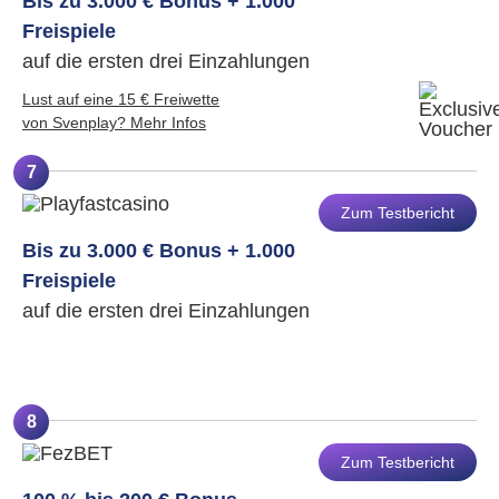
Bis zu 3.000 € Bonus + 1.000
Freispiele
auf die ersten drei Einzahlungen
Lust auf eine 15 € Freiwette
von Svenplay? Mehr Infos
7
Zum Testbericht
Bis zu 3.000 € Bonus + 1.000
Freispiele
auf die ersten drei Einzahlungen
8
Zum Testbericht