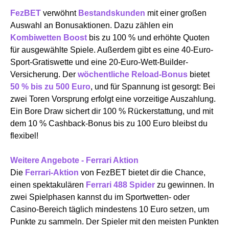
FezBET
verwöhnt
Bestandskunden
mit einer großen
Auswahl an Bonusaktionen. Dazu zählen ein
Kombiwetten Boost
bis zu 100 % und erhöhte Quoten
für ausgewählte Spiele. Außerdem gibt es eine 40-Euro-
Sport-Gratiswette und eine 20-Euro-Wett-Builder-
Versicherung. Der
wöchentliche Reload-Bonus
bietet
50 % bis zu 500 Euro
, und für Spannung ist gesorgt: Bei
zwei Toren Vorsprung erfolgt eine vorzeitige Auszahlung.
Ein Bore Draw sichert dir 100 % Rückerstattung, und mit
dem 10 % Cashback-Bonus bis zu 100 Euro bleibst du
flexibel!
Weitere Angebote - Ferrari Aktion
Die
Ferrari-Aktion
von FezBET bietet dir die Chance,
einen spektakulären
Ferrari 488 Spider
zu gewinnen. In
zwei Spielphasen kannst du im Sportwetten- oder
Casino-Bereich täglich mindestens 10 Euro setzen, um
Punkte zu sammeln. Der Spieler mit den meisten Punkten