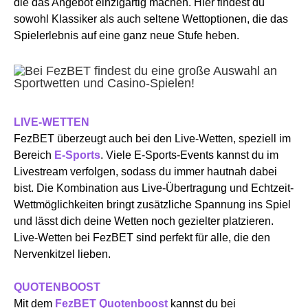
die das Angebot einzigartig machen. Hier findest du
sowohl Klassiker als auch seltene Wettoptionen, die das
Spielerlebnis auf eine ganz neue Stufe heben.
LIVE-WETTEN
FezBET überzeugt auch bei den Live-Wetten, speziell im
Bereich
E-Sports
. Viele E-Sports-Events kannst du im
Livestream verfolgen, sodass du immer hautnah dabei
bist. Die Kombination aus Live-Übertragung und Echtzeit-
Wettmöglichkeiten bringt zusätzliche Spannung ins Spiel
und lässt dich deine Wetten noch gezielter platzieren.
Live-Wetten bei FezBET sind perfekt für alle, die den
Nervenkitzel lieben.
QUOTENBOOST
Mit dem
FezBET Quotenboost
kannst du bei