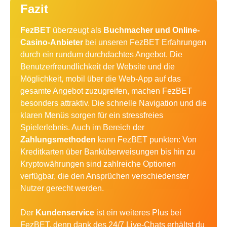
Fazit
FezBET
überzeugt als
Buchmacher und Online-
Casino-Anbieter
bei unseren FezBET Erfahrungen
durch ein rundum durchdachtes Angebot. Die
Benutzerfreundlichkeit der Website und die
Möglichkeit, mobil über die Web-App auf das
gesamte Angebot zuzugreifen, machen FezBET
besonders attraktiv. Die schnelle Navigation und die
klaren Menüs sorgen für ein stressfreies
Spielerlebnis. Auch im Bereich der
Zahlungsmethoden
kann FezBET punkten: Von
Kreditkarten über Banküberweisungen bis hin zu
Kryptowährungen sind zahlreiche Optionen
verfügbar, die den Ansprüchen verschiedenster
Nutzer gerecht werden.
Der
Kundenservice
ist ein weiteres Plus bei
FezBET, denn dank des 24/7 Live-Chats erhältst du