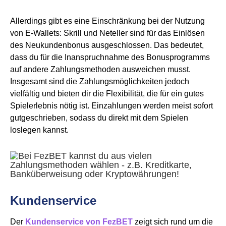
Allerdings gibt es eine Einschränkung bei der Nutzung
von E-Wallets: Skrill und Neteller sind für das Einlösen
des Neukundenbonus ausgeschlossen. Das bedeutet,
dass du für die Inanspruchnahme des Bonusprogramms
auf andere Zahlungsmethoden ausweichen musst.
Insgesamt sind die Zahlungsmöglichkeiten jedoch
vielfältig und bieten dir die Flexibilität, die für ein gutes
Spielerlebnis nötig ist. Einzahlungen werden meist sofort
gutgeschrieben, sodass du direkt mit dem Spielen
loslegen kannst.
Kundenservice
Der
Kundenservice von FezBET
zeigt sich rund um die