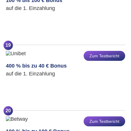
100 % bis 100 € Bonus
auf die 1. Einzahlung
19
Zum Testbericht
400 % bis zu 40 € Bonus
auf die 1. Einzahlung
20
Zum Testbericht