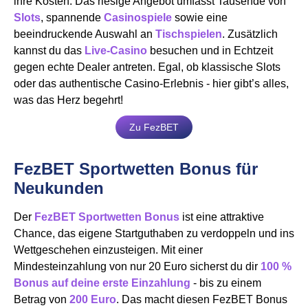
ihre Kosten. Das riesige Angebot umfasst Tausende von
Slots
, spannende
Casinospiele
sowie eine
beeindruckende Auswahl an
Tischspielen
. Zusätzlich
kannst du das
Live-Casino
besuchen und in Echtzeit
gegen echte Dealer antreten. Egal, ob klassische Slots
oder das authentische Casino-Erlebnis - hier gibt’s alles,
was das Herz begehrt!
Zu FezBET
FezBET Sportwetten Bonus für
Neukunden
Der
FezBET Sportwetten Bonus
ist eine attraktive
Chance, das eigene Startguthaben zu verdoppeln und ins
Wettgeschehen einzusteigen. Mit einer
Mindesteinzahlung von nur 20 Euro sicherst du dir
100 %
Bonus auf deine erste Einzahlung
- bis zu einem
Betrag von
200 Euro
. Das macht diesen FezBET Bonus