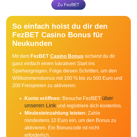
Zu FezBET
So einfach holst du dir den
FezBET Casino Bonus für
Neukunden
Mit dem
FezBET
Casino Bonus
sicherst du dir
ganz einfach einen lukrativen Start ins
Spielvergnügen. Folge diesen Schritten, um den
Willkommensbonus mit 100 % bis zu 500 Euro und
200 Freispielen zu aktivieren:
über
Konto eröffnen:
Besuche FezBET
unseren Link
und registriere dich kostenlos.
Mindesteinzahlung leisten:
Zahle
mindestens 10 Euro ein, um den Bonus zu
aktivieren. Ein Bonuscode ist nicht
erforderlich.