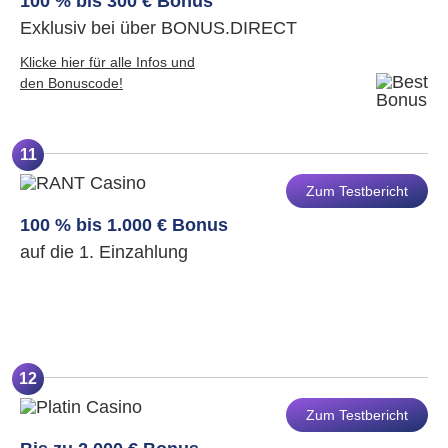
100 % bis 300 € Bonus
Exklusiv bei über BONUS.DIRECT
Klicke hier für alle Infos und
den Bonuscode!
11
Zum Testbericht
100 % bis 1.000 € Bonus
auf die 1. Einzahlung
12
Zum Testbericht