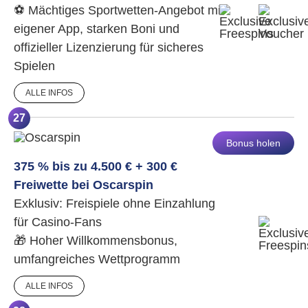
⚽ Mächtiges Sportwetten-Angebot mit
eigener App, starken Boni und
offizieller Lizenzierung für sicheres
Spielen
ALLE INFOS
27
Bonus holen
375 % bis zu 4.500 € + 300 €
Freiwette bei Oscarspin
Exklusiv: Freispiele ohne Einzahlung
für Casino-Fans
🎁 Hoher Willkommensbonus,
umfangreiches Wettprogramm
ALLE INFOS