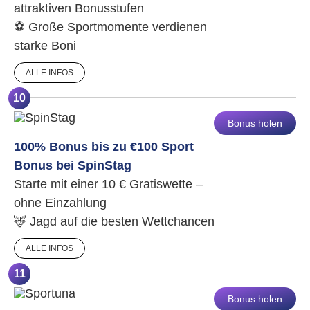
attraktiven Bonusstufen
⚽ Große Sportmomente verdienen
starke Boni
ALLE INFOS
10
Bonus holen
100% Bonus bis zu €100 Sport
Bonus bei SpinStag
Starte mit einer 10 € Gratiswette –
ohne Einzahlung
🦌 Jagd auf die besten Wettchancen
ALLE INFOS
11
Bonus holen