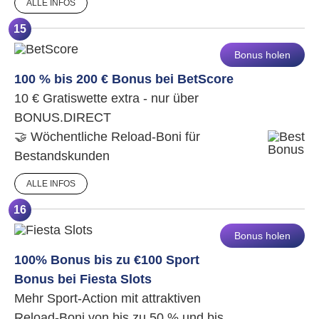
ALLE INFOS
15
Bonus holen
100 % bis 200 € Bonus bei BetScore
10 € Gratiswette extra - nur über
BONUS.DIRECT
🤝 Wöchentliche Reload-Boni für
Bestandskunden
ALLE INFOS
16
Bonus holen
100% Bonus bis zu €100 Sport
Bonus bei Fiesta Slots
Mehr Sport-Action mit attraktiven
Reload-Boni von bis zu 50 % und bis