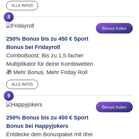
ALLE INFOS
8
Bonus holen
250% Bonus bis zu 450 € Sport
Bonus bei Fridayroll
ComboBoost: Bis zu 1,5-facher
Multiplikator für deine Kombiwetten
🎁 Mehr Bonus. Mehr Friday Roll
ALLE INFOS
9
Bonus holen
250% Bonus bis zu 450 € Sport
Bonus bei Happyjokers
Entdecke dein Bonuspaket mit drei