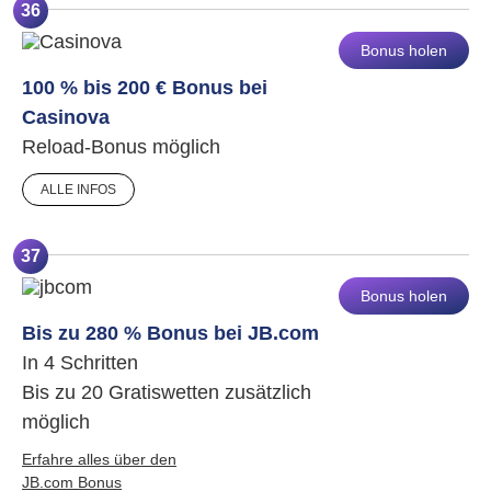
36
Bonus holen
100 % bis 200 € Bonus bei
Casinova
Reload-Bonus möglich
ALLE INFOS
37
Bonus holen
Bis zu 280 % Bonus bei JB.com
In 4 Schritten
Bis zu 20 Gratiswetten zusätzlich
möglich
Erfahre alles über den
JB.com Bonus