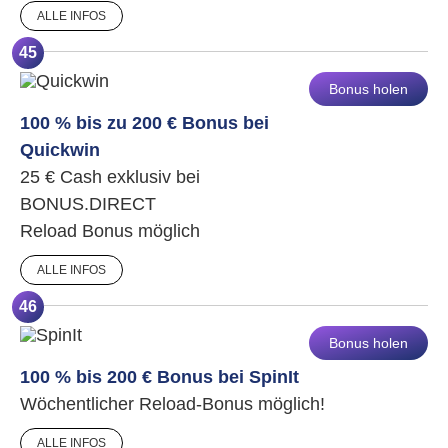
ALLE INFOS
45
Bonus holen
100 % bis zu 200 € Bonus bei
Quickwin
25 € Cash exklusiv bei
BONUS.DIRECT
Reload Bonus möglich
ALLE INFOS
46
Bonus holen
100 % bis 200 € Bonus bei SpinIt
Wöchentlicher Reload-Bonus möglich!
ALLE INFOS