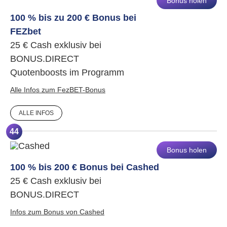
Bonus holen
100 % bis zu 200 € Bonus bei
FEZbet
25 € Cash exklusiv bei
BONUS.DIRECT
Quotenboosts im Programm
Alle Infos zum FezBET-Bonus
ALLE INFOS
44
Bonus holen
100 % bis 200 € Bonus bei Cashed
25 € Cash exklusiv bei
BONUS.DIRECT
Infos zum Bonus von Cashed