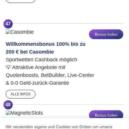
47
Bonus holen
Willkommensbonus 100% bis zu
200 € bei Casombie
Sportwetten Cashback möglich
💡 Attraktive Angebote mit
Quotenboosts, BetBuilder, Live-Center
& 0-0 Geld-zurück-Garantie
ALLE INFOS
48
Bonus holen
100 % bis 450 € Bonus bei
Wir verwenden eigene und Cookies von Dritten um unsere