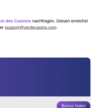
st des Casinos
nachfragen. Diesen erreichst
ter
support@verdecasino.com
.
Bonus holen