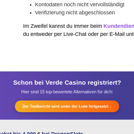
Kontodaten noch nicht vervollständigt
Verifizierung nicht abgeschlossen
Im Zweifel kannst du immer beim
Kundendien
du entweder per Live-Chat oder per E-Mail un
Schon bei Verde Casino registriert?
Hier sind 15 top-bewertete Alternativen für dich:
Der Testbericht wird unter der Liste fortgesetzt ↓