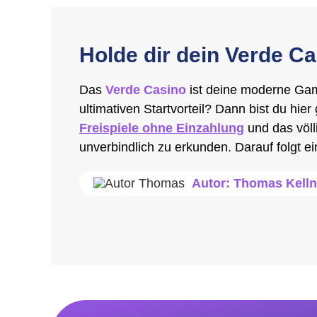
Holde dir dein Verde C
Das
Verde Casino
ist deine moderne Gam
ultimativen Startvorteil? Dann bist du hie
Freispiele ohne Einzahlung
und das völl
unverbindlich zu erkunden. Darauf folgt e
Autor: Thomas Kelln