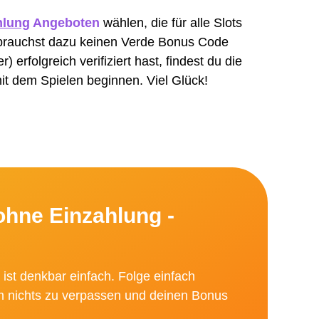
hlung
Angeboten
wählen, die für alle Slots
du brauchst dazu keinen Verde Bonus Code
folgreich verifiziert hast, findest du die
mit dem Spielen beginnen. Viel Glück!
ohne Einzahlung -
 ist denkbar einfach. Folge einfach
 um nichts zu verpassen und deinen Bonus