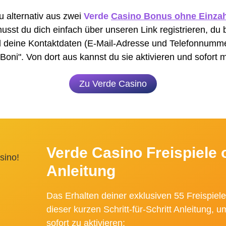
u alternativ aus zwei
Verde
Casino Bonus ohne Einza
 musst du dich einfach über unseren Link registrieren, 
eine Kontaktdaten (E-Mail-Adresse und Telefonnummer) er
Boni". Von dort aus kannst du sie aktivieren und sofort 
Zu Verde Casino
Verde Casino Freispiele 
Anleitung
Das Erhalten deiner exklusiven 55 Freispiele
dieser kurzen Schritt-für-Schritt Anleitung,
sofort zu aktivieren: