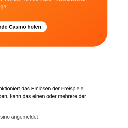
ege!
erde Casino holen
tioniert das Einlösen der Freispiele
haben, kann das einen oder mehrere der
sino angemeldet