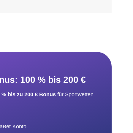
nus: 100 % bis 200 €
 % bis zu 200 € Bonus
für Sportwetten
raBet-Konto