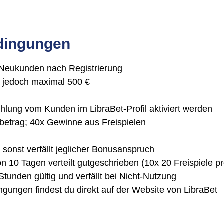
dingungen
n Neukunden nach Registrierung
, jedoch maximal 500 €
lung vom Kunden im LibraBet-Profil aktiviert werden
betrag; 40x Gewinne aus Freispielen
sonst verfällt jeglicher Bonusanspruch
n 10 Tagen verteilt gutgeschrieben (10x 20 Freispiele pr
 Stunden gültig und verfällt bei Nicht-Nutzung
ingungen findest du direkt auf der Website von LibraBet