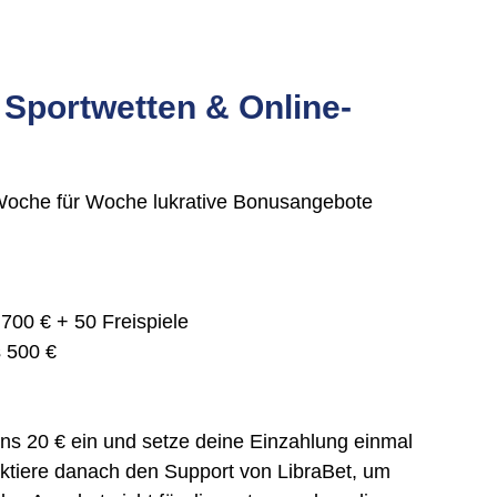
 Sportwetten & Online-
Woche für Woche lukrative Bonusangebote
00 € + 50 Freispiele
 500 €
ns 20 € ein und setze deine Einzahlung einmal
ktiere danach den Support von LibraBet, um