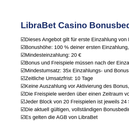
LibraBet Casino Bonusbe
☑️Dieses Angebot gilt für erste Einzahlung vo
☑️Bonushöhe: 100 % deiner ersten Einzahlung
☑️Mindesteinzahlung: 20 €
☑️Bonus und Freispiele müssen nach der Einzah
☑️Mindestumsatz: 35x Einzahlungs- und Bonus
☑️Zeitliche Umsatzfrist: 10 Tage
☑️Keine Auszahlung vor Aktivierung des Bonus, 
☑️Die Freispiele werden über einen Zeitraum vo
☑️Jeder Block von 20 Freispielen ist jeweils 24
☑️Die aktuell gültigen, vollständigen Bonusbed
☑️Es gelten die AGB von LibraBet