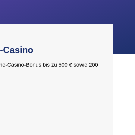
e-Casino
ine-Casino-Bonus bis zu 500 € sowie 200