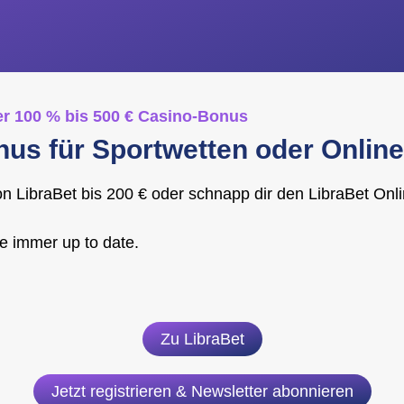
er 100 % bis 500 € Casino-Bonus
us für Sportwetten oder Onlin
n LibraBet bis 200 € oder schnapp dir den LibraBet Onl
e immer up to date.
Zu LibraBet
Jetzt registrieren & Newsletter abonnieren