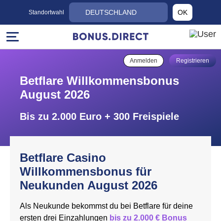
DEUTSCHLAND
OK
Standortwahl
Anmelden
Registrieren
Betflare Willkommensbonus
August 2026
Bis zu 2.000 Euro + 300 Freispiele
Betflare Casino
Willkommensbonus für
Neukunden August 2026
Als Neukunde bekommst du bei Betflare für deine
ersten drei Einzahlungen
bis zu 2.000 € Bonus