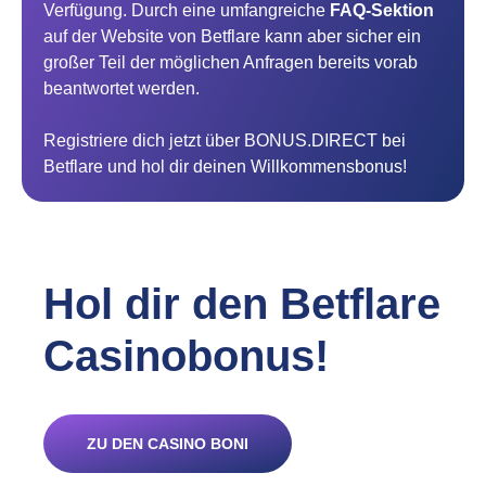
Verfügung. Durch eine umfangreiche
FAQ-Sektion
auf der Website von Betflare kann aber sicher ein
großer Teil der möglichen Anfragen bereits vorab
beantwortet werden.
Registriere dich jetzt über BONUS.DIRECT bei
Betflare und hol dir deinen Willkommensbonus!
Hol dir den Betflare
Casinobonus!
ZU DEN CASINO BONI