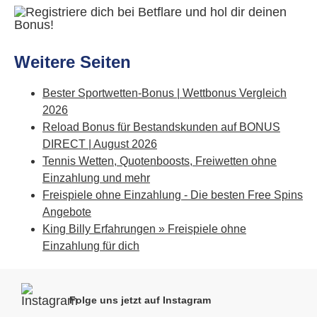
Weitere Seiten
Bester Sportwetten-Bonus | Wettbonus Vergleich
2026
Reload Bonus für Bestandskunden auf BONUS
DIRECT | August 2026
Tennis Wetten, Quotenboosts, Freiwetten ohne
Einzahlung und mehr
Freispiele ohne Einzahlung - Die besten Free Spins
Angebote
King Billy Erfahrungen » Freispiele ohne
Einzahlung für dich
Folge uns jetzt auf Instagram